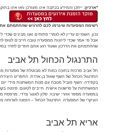
*ארכיון:
ייתכן והמידע בכתבה אינו מעודכן ו\או אינו בתוקף
רשימת המסעדות שיגרמו לכם להרגיש שהחתמתם את הדר
נכון, השמיים עדיין לא לגמרי פתוחים ואנו מבינים שכדי 
אבל מי אמר שכדי ליהנות ממסעדה טובה חייבים לטוס לח
שהחתמתם את הדרכון ושעוד רגע אתם חוזרים לחדר במלו
התרנגול הכחול תל אביב
תל אביב מרכזת בתוכה כמות לא מבוטלת של מסעדות מומ
התרנגול הכחול של השף שאול בן אדרת. התפריט היצירת
בקפידה. השף מוביל מטבח עם מנות המשתנות מידי יום 
המושתתות על פרשנות אישית. חייבים לטעום: סינטה בקראס
במסעדה מספר אזורי ישיבה: סלון לאונג' צדדי, מרפסת מ
העיקרי של המסעדה. התרנגול הכחול – הזמנה לארוחה מע
אריא תל אביב