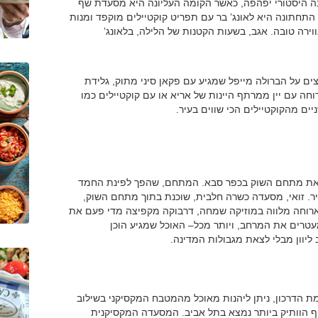
ה היסטורי יפהפה, כאשר הקומה העליונה היא מסעדת שף
תחתונה היא לאונג’ בר עם תפריט קוקטיילים מוקפד ומנות
גיע יחד עם DJ שייצור הרבה אווירה טובה. אגב, בשעות הקטנות של הלילה, בלאונג’
ים על הברולה מייפל שמגיע עם פקאן סיני מתוק, גלידת
חה עם יין ממרתף היינות של אריא או עם קוקטיילים כמו
ת את מתחם השוק בכפר סבא. המתחם, שהפך לפינת החמד
ר. זואי, מסעדה כשרה חלבית, שוכנת בתוך מתחם השוק,
ארוחה מלווה במוזיקה שמחה, דרבוקה מקפיצה מדי פעם את
עטרים את המרחב, ויותר מכל– האוכל שמגיע הוכן
ליוון מבלי לצאת מגבולות המדינה.
מת הדרכון, ניתן ליהנות מאוכל מהמטבח המקסיקני בשילוב
ף הוותיק ביותר נמצא בתל אביב. המסעדה המקסיקנית