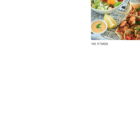
מסעדת זואי