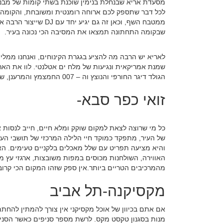
מסעדת אריא שבנחלת בנימין שוכנת בשתי קומות של מבנ
לכל דבר שתספק לכם ארוחה רומנטית ומשובחת, והקומה ה
ממטבח השף, וכאן זה גם י
שבקומה התחתונה תמצאו את המסיבה הכי נכונה בעיר.
לאריא יש הרבה מה להציע בגגרת הקינוחים, ואנחנו ממליצ
שמנת אמריקאית ונגיעות של מלח ים אטלנטי. לוו את הארו
הגולד דיגר החורפי והנוצץ וה – 007 החמצמץ והמרענן, שניים מהקוקטיילים הכי שווים בעיר.
זואי כפר סבא-
כל מי שרוצה לצאת למקום שוקק ומלא חיים, חייב לנסו
של העיר, מתפקד כמוקד חיי הלילה המרכזי של תושבי העי
והיא מציעה תפריט עם שלל מאכלים בלקניים טעימים. ה
האווירה, השולחנות מכוסים במפות משובצות, ארגזי עץ מ
מהמרכיבים הטריים ביותר.אין ספק שזהו המקום הכי קרוב 
מקסיקנה-תל אביב
אם אתם בכיוון של אוכל מקסיקני אין צורך להמתין להחת
מנות בסגנון טקסט מקס. לרשת מספר סניפים כאשר הסני