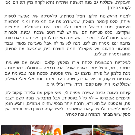
העסקית, שכוללת גם מנה ראשונה ושתייה (היא לקחה מיץ תפוזים. אני
לקחתי בירה).
למנות הראשונות חלקנו חציל בטחינה, קלאסיקה שאי אפשר לטעות
איתה; סלט קינואה מוצלח, שמשודרג פה עם חמוציות ומיני הפתעות
טעימות; מנת ספיישל בדמות סלט סלרי עם פטרוזיליה, חמוציות
ושקדים; וסלט פטריות חם, שהוגש לצד רוטב שמנת וגבינה, ולמרות
שהוא פחות "סלטי" בעיני – הוא מנה מצוינת לחורף. אני ניסיתי גם טונה
צרובה עם ממרח חצילים, מנה לא גדולה אבל מעניינת מאוד, ובצד
הטבעוני התענגו על פוקאצ'ה חמה תוצרת בית, שמגיעה עם טחינה,
סחוג וממרח חצילים.
לעיקריות הטבעונית לקחה אורז מוקפץ קלאסי וטעים עם שעועית,
בוטנים, גזר, ובצל ירוק. בגזרת אוכלי הכל נדגמה – וחוסלה במהירות -
מנת סלמון על פירה. נדגמו גם שתי פסטות: פסטה פנה טבעונית עם
עגבניות וירקות, ורביולי גבינה, שניהם עם אותו רוטב אלי אולי מוצלח,
שכולל שמן זית, שום קונפי, תרד, שרי וצ'ילי גרוס.
קינחנו בעוגת גבינה עשירה אפויה לי, פאי פקאן עם גלידת קוקוס לה,
ופעמיים אספרסו – לא כלול בעסקית, אבל מתבקש. מפה לשם ישבנו
פה, ופטפטנו על הא ודא, הרבה יותר מכפי שהיינו אמורים, והגיע הזמן
לחזור למשרד ולהצדיק את המשכורת. לאייר קפה כמובן נשוב ונחזור. אין
ספק שיש מבחר ותמורה טובה למחיר.