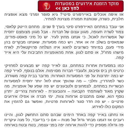
אז איפה אוכלים באיירפורט סיטי? גיא סופר זמרני מצא אופציה
חלבית, כשרה, שנותנת תמורה מצוינת למחיר.
אני עובד במתחם האיירפורט סיטי בערך 9 שנים. מתחם הייטק קלאסי,
צמוד לשדה תעופה, מגוון עצום של חברות - אבל מגוון מצומצם יחסית
של אפשרויות לאכול, כי אנחנו מחוץ לעיר. יש כל מיני פאסט-פודים,
שנמאסים בשלב זה או אחר, ויש כמה מסעדות, שאנחנו מבקרים בהן
מידי פעם, במיוחד כשרוצים לחגוג איזו הצלחה פרויקטאלית, לארח
מישהו מחו"ל, או סתם לגוון. אחת מהאופציות החביבות עלי היא אייר
קפה.
כמו במסעדות אחרות במתחם, גם לאייר קפה יש מבצעים למחזיקי
כרטיס תן ביס וסיבוס, ולעובדי חברות מסוימות. אולם בנוסף, לאייר קפה
יש כמה יתרונות על פני המסעדות האחרות: מדובר בבית קפה משודרג,
כשר למהדרין, וחלבי – מה שהופך אותו לזול יותר יחסית למסעדות
הבשריות במתחם. לצמחונים ולטבעונים יש פה שפע של אופציות, מה
שקרץ מאוד לשותפתי הקבועה – והטבעונית - לארוחות צהריים. יתרון
נוסף הוא, שאם מתכננים ארוחות צוות, ימי חברה או אפילו אירועים
פרטיים - יש פה חדר סגור לארוחות פרטיות, ואפשר גם להזמין את
המקום כולו לאירוע.
אז נחתנו באייר קפה באחד הימים שבהם סתם התחשק לגוון, והיינו
רעבים אז דגמנו מבחר גדול של מנות – אם כי בדיעבד, כל מנה עיקרית
פה גדולה מספיק כדי להוות ארוחה יפה בפני עצמה, בטח ובטח בארוחה