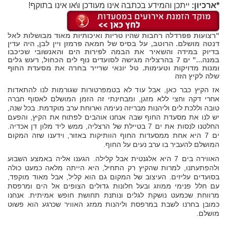
*ארכיון:
ייתכן והמידע בכתבה אינו מעודכן ו\או אינו בתוקף!
"רצועות פפרדלה רחבות שהיו טריות ואיכותיות מאוד מבושלות לאל
דנטה מושלם. הרוטב, על בסיס של חמאה פרמזן ויין לבן, היה עדין
בדיוק במידה והשאיר את הבמה לפירות הים והאנשובי שכיכבו
במנה..." ים 7 בהרצליה מגישה לסועדים נוף לים הכחול, רעש גלים
ומנות מדויקות וטעימות. טל יונאי שרייר בחרה את מסעדת החוף
שלה לקיץ הזה
אז הקיץ כבר כאן, אבל עוד לא בטמפרטורות שגורמות לנו להתאדות
אחרי דקה וחצי ללא מזגן, ומבחינתי זה הזמן המושלם לאסוף חברה
טובה וללכת לים וליהנות מבריזה נעימה וארוחת ערב מוקדמת. בכל שנה,
יש לנו את מסעדת החוף שבה אנחנו אוהבים לפתוח את הקיץ, והפעם
החלטנו לנסות את ים 7 בטיילת של הרצליה, ממש ליד מלון דן אכדיה.
ים 7 היא אחת ממסעדות החוף הוותיקות באזור, וידענו שזה המקום
המושלם להעביר בו ערב נעים על החוף.
האווירה בים 7 היא אלגנטית אבל קלילה. הגענו אליה באמצע השבוע
ולהפתעתנו, למרות שהקיץ רק התחיל, היא הייתה מלאה כמעט כולה
בסועדים עליזים. העיצוב של המקום גם הוא קליל, אבל מאוד מוקפד,
עם חלל פנימי ממוזג ובעל חלונות גדולים הצופים אל הים ומרפסת
מרווחת שכמעט נושקת לגלים ונותנת תחושת חופש אמיתית. אנחנו
כמובן בחרנו לשבת במרפסת וליהנות ממזג האוויר שכרגע הוא פשוט
מושלם.