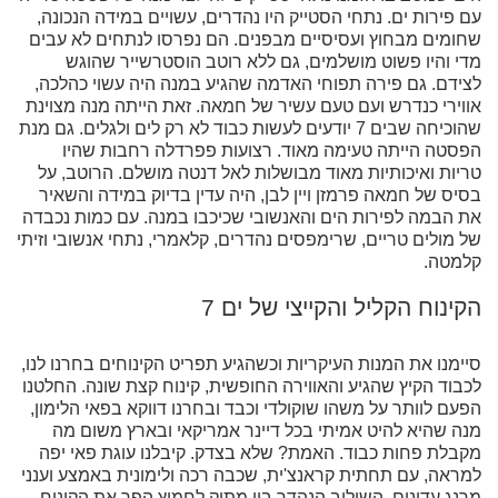
עם פירות ים. נתחי הסטייק היו נהדרים, עשויים במידה הנכונה,
שחומים מבחוץ ועסיסיים מבפנים. הם נפרסו לנתחים לא עבים
מדי והיו פשוט מושלמים, גם ללא רוטב הוסטרשייר שהוגש
לצידם. גם פירה תפוחי האדמה שהגיע במנה היה עשוי כהלכה,
אווירי כנדרש ועם טעם עשיר של חמאה. זאת הייתה מנה מצוינת
שהוכיחה שבים 7 יודעים לעשות כבוד לא רק לים ולגלים. גם מנת
הפסטה הייתה טעימה מאוד. רצועות פפרדלה רחבות שהיו
טריות ואיכותיות מאוד מבושלות לאל דנטה מושלם. הרוטב, על
בסיס של חמאה פרמזן ויין לבן, היה עדין בדיוק במידה והשאיר
את הבמה לפירות הים והאנשובי שכיכבו במנה. עם כמות נכבדה
של מולים טריים, שרימפסים נהדרים, קלאמרי, נתחי אנשובי וזיתי
קלמטה.
הקינוח הקליל והקייצי של ים 7
סיימנו את המנות העיקריות וכשהגיע תפריט הקינוחים בחרנו לנו,
לכבוד הקיץ שהגיע והאווירה החופשית, קינוח קצת שונה. החלטנו
הפעם לוותר על משהו שוקולדי וכבד ובחרנו דווקא בפאי הלימון,
מנה שהיא להיט אמיתי בכל דיינר אמריקאי ובארץ משום מה
מקבלת פחות כבוד. האמת? שלא בצדק. קיבלנו עוגת פאי יפה
למראה, עם תחתית קראנצ'ית, שכבה רכה ולימונית באמצע וענני
מרנג עדינים. השילוב הנהדר בין מתוק לחמוץ הפך את הקינוח