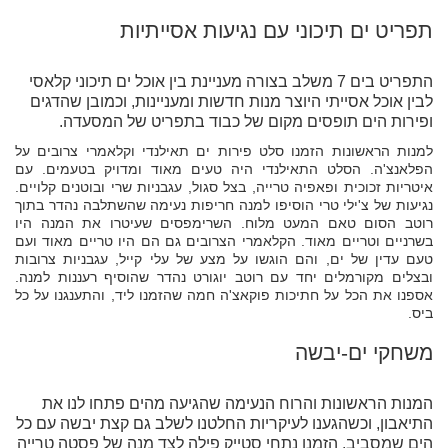
תפריט ים תיכוני עם נגיעות אסייתיות
התפריט בים 7 משלב בצורה מעניינת בין אוכל ים תיכוני קלאסי
לבין אוכל אסייתי היוצר מנות חדשות ומעניינות, וכמובן שהדגים
ופירות הים תופסים מקום של כבוד בתפריט של המסעדה.
למנות הראשונות הזמנו סלט פירות ים תאילנדי וקלאמרי צרובים על
הפלאנצ'ה. הסלט התאילנדי היה טעים מאוד ומדויק בטעמים. עם
איטריות זכוכית ופאפיה טרייה, בצל סגול, עגבניות שרי ובוטנים קלויים.
נגיעות של צ'ילי טרי הוסיפו למנה חריפות נעימה שהשתלבה נהדר בתוך
רוטב הסום טאם המעט מלוח. השרימפסים שעיטרו את המנה היו
בשרניים וטריים מאוד. הקלאמרי הצרובים גם הם היו טריים מאוד ועם
טעם עדין של ים, והם הוגשו על מצע של עלי קייל, עגבניות צרובות
ובצלים מקורמלים יחד עם רוטב יוגורט נהדר שהוסיף רעננות למנה.
אספנו את הכל על חתיכות פוקאצ'ה חמה שהזמנו ליד, והתענגנו על כל
ביס.
משחקי ים-יבשה
המנות הראשונות והרוח הנעימה שהגיעה מהים פתחו לנו את
התיאבון, וכשהגענו לעיקריות החלטנו לשלב גם קצת יבשה עם כל
הים שמסביב. הזמנו נתחי סטייק פילה לצד מנה של פסטה טרייה