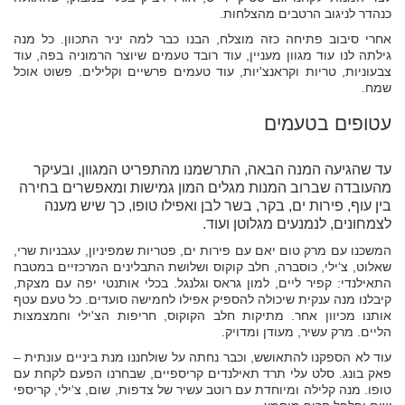
כנהדר לניגוב הרטבים מהצלחות.
אחרי סיבוב פתיחה כזה מוצלח, הבנו כבר למה יניר התכוון. כל מנה
גילתה לנו עוד מגוון מעניין, עוד רובד טעמים שיוצר הרמוניה בפה, עוד
צבעוניות, טריות וקראנצ'יות, עוד טעמים פרשיים וקלילים. פשוט אוכל
שמח.
עטופים בטעמים
עד שהגיעה המנה הבאה, התרשמנו מהתפריט המגוון, ובעיקר
מהעובדה שברוב המנות מגלים המון גמישות ומאפשרים בחירה
בין עוף, פירות ים, בקר, בשר לבן ואפילו טופו, כך שיש מענה
לצמחונים, לנמנעים מגלוטן ועוד.
המשכנו עם מרק טום יאם עם פירות ים, פטריות שמפיניון, עגבניות שרי,
שאלוט, צ‘ילי, כוסברה, חלב קוקוס ושלושת התבלינים המרכזיים במטבח
התאילנדי: קפיר ליים, למון גראס וגלנגל. בכלי אותנטי יפה עם מצקת,
קיבלנו מנה ענקית שיכולה להספיק אפילו לחמישה סועדים. כל טעם עטף
אותנו מכיוון אחר. מתיקות חלב הקוקוס, חריפות הצ'ילי וחמצמצות
הליים. מרק עשיר, מעודן ומדויק.
עוד לא הספקנו להתאושש, וכבר נחתה על שולחננו מנת ביניים עונתית –
פאק בונג. סלט עלי תרד תאילנדים קריספיים, שבחרנו הפעם לקחת עם
טופו. מנה קלילה ומיוחדת עם רוטב עשיר של צדפות, שום, צ‘ילי, קריספי