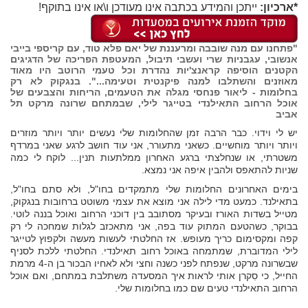
*ארכיון:
ייתכן והמידע בכתבה אינו מעודכן ו\או אינו בתוקף!
"פתחנו עם מנה שובבה ומרעננת של יאם פלא טוד, עם קריספי בייבי
אנשובי, עגבניות שרי ועשבי תיבול, המעטפת הפריכה של הדגיגים
הקטנים הוסיפה קראנצ'יות נהדרת וכל טעמי הרוטב היו מאוד
מאוזנים והשתלבו למנה פיקנטית וטעימה...". בנגקוק לא רק
בחלומות - ליאור פנחסי מגלה את הטעמים, הריחות והצבעים של
אוכל הרחוב התאילנדי בטייגר לילי, שבמתחם שרונה מרקט תל
אביב
יש לי וידוי. כבר הרבה זמן שהחלומות שלי נעשים יותר ויותר מוזרים
ויותר ויותר מוחשיים. כשאני מתעורר, אני עוד חושב לרגע שאני במרדף
משטרתי, או שנחלצתי ברגע האחרון ממלתעות תנין... לוקח לי כמה
שניות להתאפס ולהבין איפה אני נמצא.
בימים האחרונים החלומות שלי מתמקדים בחו"ל, ולא סתם בחו"ל,
בתאילנד. כמעט מדי לילה אני מוצא את עצמי משוטט ברחובות בנגקוק,
מטייל בשדות האורז ובעיקר מסתובב בין דוכני הרחוב ואוכל בננה לוטי.
בבוקר, כשהטעם המתוק עוד בפה, אני מתאכזב לגלות שמחכה לי רק
קפה ומקסימום כריך מעופש. אז החלטתי לעשות מעשה ולקפוץ לטייגר
לילי המדוברת, שמתמחה באוכל רחוב תאילנדי. החלטתי ללכת לסניף
שבשרונה מרקט, שנפתח לפני כשנה וחצי ולא לאחיו הבכור בן ה-4 מרמת
החייל, כי סִקרן אותי לראות איך המסעדה משתלבת במתחם, ואם אוכל
הרחוב התאילנדי טעים שם כמו בחלומות שלי.