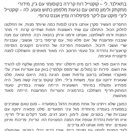
בתאילנד. לי – קוקטייל רוח קרירה בקוסומוי עם ג'ין, מידורי
מתקתק ולימון סחוט עם נגיעות מלפפון כתוש ונענע. לה – קוקטייל
ליצ'י פוקט עם ליקר פסיפלורה ומיץ אננס טרופי.
התפריט העשיר סקרן אותנו ורצינו לנסות כמה שיותר מנות, אז החלטנו
לחלוק הכול. התחלנו עם שתי ראשונות חמות ושתיים קרות. די מהר
המנות זרמו לשולחננו, ואנחנו זרמנו איתן בהנאה רבה. פתחנו עם מנה
שובבה ומרעננת של יאם פלא טוד, עם קריספי בייבי אנשובי, עגבניות
שרי ועשבי תיבול, המעטפת הפריכה של הדגיגים הקטנים הוסיפה
קראנצ'יות נהדרת וכל טעמי הרוטב היו מאוד מאוזנים והשתלבו למנה
פיקנטית וטעימה.
את היאם פאד תאי רום מיט חיסלנו יותר מהר מהזמן שלקח לנו להגיד
את השם. פירות ים (מולים, שרימפס וקלמרי) בווק עם אטריות אורז, עלי
פאקצ'וי ושאלוט ברוטב צדפות ושום. חגיגה בפה. היאם טואה, סלט
שעועית ירוקה עם עוף, משחת צ‘ילי, חלב קוקוס וביצה קשה מעל, היה
מפתיע ומוצלח במיוחד. השעועית הייתה עשויה במדויק, טעמי
המתוק-חריף השתלבו בהרמוניה והטריות המרעננת הייתה מאוד
מורגשת.
כמובן שלא ויתרנו על אחת ממנות הדגל במסעדה – סום טאם שמכינים
במסעדה בעמדה מיוחדת מול עיני הסועדים. סלט פפאיה ירוקה עם
עגבניות שרי, בוטנים, שום, לימון, רוטב דגים, סוכר דקלים וצ‘ילי חריף.
איזו חריפות נהדרת עטפה את המנה המצוינת הזו. טריות, פריכות ואיזון
טעמים. יותר מזה אנחנו לא צריכים.
לצד המנות לקחנו גם סטיקי רייס, אורז דביק בכלי במבוק, שהתגלה