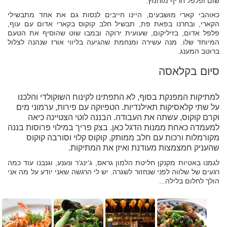
שום ופלפל חריף מוחמץ.
כאוהבי קארי מושבעים, היינו חייבים לנסות גם את אחד מתבשילי
הקארי, ובחרנו בפאת פת, תבשיל חלב קוקוס בקארי אדום עם עוף,
פלפל אדום, בזיליקום, שעועית ירוקה ובמבו שוט שהוסיף את הטעם
המיוחד שלו. מנה עשירה ומנחמת שהגיעה בליווי אורז שנהנה לצלול
ברוטב המענג.
סיום בקלאסה
למתיקות המפנקת בסוף, לא התפתינו לקינוח השוקולדי והלכנו
על שתי קלאסיקות תאילנדיות. הטפיוקה עם פירות, ערמוני מים
וקרם קוקוס, עשתה את העבודה. הבננה לוטי הצטיינה כיאה
למעמדה כאחת ממנות הדגל כאן. בצק פריך במילוי פרוסות בננה
מקורמלות ורכות עם חלב ממותק, קוקוס קלוי וסורבה קוקוס
שהעניק חמצמצות מעודנת ואיזן את המתיקות.
לגמנו באטיות מקנקן חליטת הלמון גראס, ג‘ינג‘ר ונענע, וגנבנו עוד כמה
רגעים של שלווה לפני שנחזור לשגרה. יש לי הרגשה שאני יודע על מה אני
הולך לחלום בלילה...