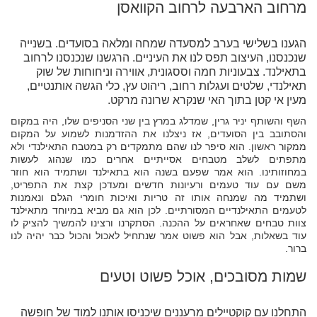
מרחוב הארבעה לרחוב הקוואסן
הגענו בשלישי בערב למסעדה שמחה ומלאה בסועדים. בשנייה
שנכנסנו, העיצוב תפס לנו את העיניים. הרגשנו שנכנסנו לרחוב
בתאילנד. צבעוניות חמה וססגונית, אווירה וניחוחות של שוק
תאילנדי, שלטים ועגלות רחוב, ריהוט עץ, כלי הגשה אותנטיים,
מעין אי קטן בתוך האי שנקרא שרונה מרקט.
השף והשותף יניר גרין, שמדלג במרץ בין שני הסניפים שלו, היה במקום
והסתובב בין הסועדים, אז ניצלנו את ההזדמנות לשמוע על המקום
ממקור ראשון. הוא סיפר לנו שהם מתמקדים רק במטבח התאילנדי ולא
מתפתים לשלב מטבחים אסייתיים אחרים כמו שנהוג לעשות
במחוזותינו. הוא אמר שפעם בשנה הוא בתאילנד ושתמיד הוא חוזר
משם עם עוד טעמים ורעיונות חדשים ומעדכן קצת את התפריט,
ושתמיד מה שמנחה אותו זה טריות ואיכות חומרי הגלם ונאמנות
לטעמים התאילנדיים המסורתיים. לכן הוא גם מביא במיוחד מתאילנד
צוות טבחים שאחראים על ההכנה. הסתקרנו ורצינו להמשיך להציק לו
עוד בשאלות, אבל הוא פשוט אמר שנתחיל לאכול והכול כבר יהיה לנו
ברור.
שמות מסובכים, אוכל פשוט וטעים
התחלנו עם קוקטיילים מרעננים שיכניסו אותנו למוד של חופשה