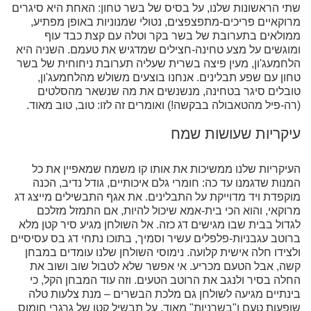
שתי הראשונות שלנו, על בסיס של בשר טחון: האחת היא סיגרים
מרוקאיים פריכים-מתפצפצים, נטולי שמנוניות באופן מפתיע,
ממולאים בתערובת של בשר בקר וטלה עם קצת כבד עוף
ומוגשים על מצע טחינה-חצילים שמדגיש את טעמם. השניה היא
הלחמעג'ון, מעין פיצה בשרית שעליה תערובת ניחוחית של בשר
טחון עם שפע תבלינים. אנחנו בוצעים משולש מהלחמעג'ון,
טובלים סיגר בטחינה, מנשנשים את מה שנשאר מהסלטים
(רה-פיל מהטאבולה בבקשה!) ואומרים זה לזו: טוב, טוב מאוד.
עיקריות שעושות שמח
העיקריות שלנו ממשיכות את אותו קו משמח שמאפיין את כל
המנות שדגמנו עד כה: חומרי גלם איכותיים, גודל נדיב, הכנה
מוקפדת ויד מדוייקת על התבלינים. את אגף התבשילים מייצג דג
מרוקאי, והוא הכי בית-אמא שיכול להיות, אם התמזל מזלכם
לגדול בבית שבו מגישים דג כזה. אל השולחן מגיע סיר קטן מלא
ברוטב עגבניות-פלפלים עשיר וסמיך, בתוכו נתחי דג בס עסיסיים
ולצידו חלה אישית קלועה. נימוסי השולחן שלנו עומדים במבחן
קשה, אבל הטעם מכריע. אי אפשר שלא לטבול שוב ושוב את
החלה בסיר ולנגב את הרוטב הטעים. וזה עוד המבחן הקל, כי
בינתיים מגיעה לשולחן גם מלכת הבשרים – מנת צלעות טלה
שופעות טעם ו"בשרניות" מאוד, על תבשיל קטן של גרגרי חומוס