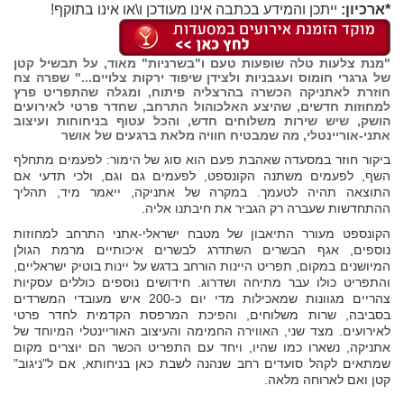
*ארכיון:
ייתכן והמידע בכתבה אינו מעודכן ו\או אינו בתוקף!
"מנת צלעות טלה שופעות טעם ו"בשרניות" מאוד, על תבשיל קטן
של גרגרי חומוס ועגבניות ולצידן שיפוד ירקות צלויים..." שפרה צח
חוזרת לאתניקה הכשרה בהרצליה פיתוח, ומגלה שהתפריט פרץ
למחוזות חדשים, שהיצע האלכוהול התרחב, שחדר פרטי לאירועים
הושק, שיש שירות משלוחים חדש, והכל עטוף בניחוחות ועיצוב
אתני-אוריינטלי, מה שמבטיח חוויה מלאת ברגעים של אושר
ביקור חוזר במסעדה שאהבת פעם הוא סוג של הימור: לפעמים מתחלף
השף, לפעמים משתנה הקונספט, לפעמים גם וגם, ולכי תדעי אם
התוצאה תהיה לטעמך. במקרה של אתניקה, ייאמר מיד, תהליך
ההתחדשות שעברה רק הגביר את חיבתנו אליה.
הקונספט מעורר התיאבון של מטבח ישראלי-אתני התרחב למחוזות
נוספים, אגף הבשרים השתדרג לבשרים איכותיים מרמת הגולן
המיושנים במקום, תפריט היינות הורחב בדגש על יינות בוטיק ישראליים,
והתפריט כולו עבר מתיחה ושדרוג. חידושים נוספים כוללים עסקיות
צהריים מגוונות שמאכילות מדי יום כ-200 איש מעובדי המשרדים
בסביבה, שרות משלוחים, והפיכת המרפסת הקדמית לחדר פרטי
לאירועים. מצד שני, האווירה החמימה והעיצוב האוריינטלי המיוחד של
אתניקה, נשארו כמו שהיו, ויחד עם התפריט הכשר הם יוצרים מקום
שמתאים לקהל סועדים רחב שנהנה לשבת כאן בניחותא, אם ל"ניגוב"
קטן ואם לארוחה מלאה.