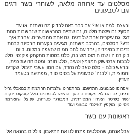
מסלטים עד ארוחה מלאה, לשוחרי בשר ודגים
וגם לטבעונים
ובעצם, למה או-או? אם כבר באנו לבדוק מה נשתנה, אז עד
הסוף: גם פלטת סלטים, גם שתיים מהראשונות שנחשבות מנות
דגל, גם עיקרית אחת של דגים וגם אחת מהבשרים. אחרת איך
נדע? הסלטים, בהרכב משתנה, מגיעים בקערות חרסינה לבנות
נדיבות במימדיהן, יחד עם לחם חמים שנאפה במקום. ביום
ביקורנו היו שם חומוס משובח, סלט בטטות מתקתק-פיקנטי, סלט
לבבות ארטישוק חמצמץ וטעים, סלט תורכי ומטבוחה עוקצנית,
ובראש כולם – סלט טאבולה נהדר, עם המון עשבי תיבול, שקדים
וחמוציות, ו"לבנה" טבעונית על בסיס סויה, מפתיעה בטעמה
העדין.
ואפרופו טבעונים, התרשמנו מהתפריט שלמרות ההתמחות במאכלי גריל
ודגים, גם הם לא מקופחים כאן. ההיצע לטבעונים כולל קוסקוס ירקות
עשוי בשיטה האידוי המסורתית, המבורגר פטריות, שניצל ושווארמה
מסייטן, מוקפץ תאילנדי טבעוני ועוד.
ראשונות עם בשר
אבל אנחנו, שהסלטים פתחו לנו את התיאבון, צוללים בהנאה אל