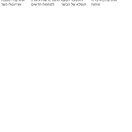
אתניקה בהרצליה
להתמכר לטעם
התפריט שודרג ופרץ
אתניקה - מטבח
פיתוח
הנפלא של הבשר
למחוזות חדשים
אוריינטלי כשר