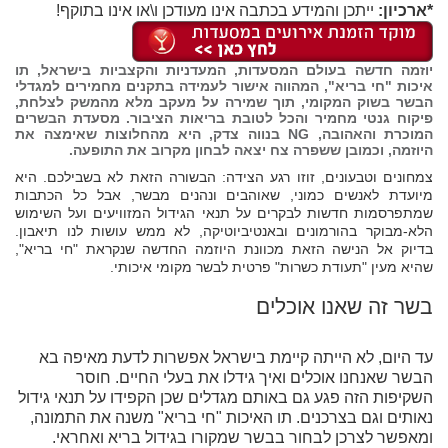
*ארכיון:
ייתכן והמידע בכתבה אינו מעודכן ו\או אינו בתוקף!
יוזמה חדשה בעולם המסעדות, המעדניות והקצביות בישראל, תו
איכות "חי בריא", המהווה אישור לעמידה בתקנים מחמירים למגדלי
הבשר בשוק המקומי, תוך שמירה על מעקב מלא מהמשק לצלחת,
פיקוח גנטי מחמיר והכל לטובת בריאות הציבור. מסעדת הבשרים
המוכרת והאהובה, NG בנווה צדק, היא מהחלוצות שאימצה את
היוזמה, וכמובן ששפרה צח יצאה לבחון מקרוב את התופעה.
צמחונים וטבעונים, זוזו רגע הצידה: הבשורה הזאת לא בשבילכם. היא
מיועדת לאנשים כמוני, שאוהבים ונהנים מבשר, אבל כל הכתבות
שמתפרסמות חדשות לבקרים על תנאי הגידול המזוויעים ועל השימוש
הלא-מבוקר בהורמונים ובאנטיביוטיקה, לא ממש עושות לנו תיאבון.
בדיוק אל הנישה הזאת מכוונת היוזמה החדשה שנקראת "חי בריא",
שהיא מעין "תעודת כשרות" פרטית לבשר מקומי איכותי.
בשר זה שאנו אוכלים
עד היום, לא הייתה קיימת בישראל אפשרות לדעת מאיפה בא
הבשר שאנחנו אוכלים ואיך גידלו את בעלי החיים. חוסר
השקיפות הזה פגע גם באותם מגדלים שכן הקפידו על תנאי גידול
נאותים וגם בצרכנים. תו האיכות "חי בריא" משנה את התמונה,
ומאפשר לצרכן לבחור בבשר שמקורו בגידול בריא ואחראי.