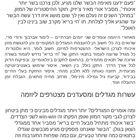
"פעם ידענו מאיפה הבשר שלנו מגיע, ולכן צרכנו בשר יותר
איכותי", מסביר אורי מאיר צ'יזיק, חוקר ההיסטוריה של המזון.
"במהלך השנים זה נעלם ואין לך שום מושג איזו דרך עשה הבשר
עד שהגיע אליך לצלחת. תו 'חי בריא' מקרב שוב בינינו לבין
האוכל".
מאחורי היוזמה עומדים שני יזמים חברתיים – לימור אברבוך ודודי פרי,
שרואים בה כלי חשוב הן להעצמת המגדלים המקומיים והן להנגשת מזון
איכותי לצרכן הישראלי. ההצטרפות למיזם, חשוב לומר, היא וולנטרית.
כל מגדל שרוצה לעמוד בתנאי התקן של "חי בריא" נדרש לעמוד בשורה
ארוכה של תנאים מחמירים, בהתאם לתקנים בינלאומיים, ובפיקוח הדוק
לכל אורך הדרך. התקן כולל, בין השאר, איסור שימוש באנטיביוטיקה
מניעתית, תזונה נאותה ללא חלבון מהחי, איסור החזקת בעלי החיים
בבידוד, קביעת גיל גמילה מינימלי, מרחב מחיה מתאים, הגבלת זמן
ההובלה ועוד.
עשרות מגדלים ומסעדנים מצטרפים ליוזמה
ומה אומרים המגדלים? יותר ויותר מגדלים מבינים כי מתן ביטחון
לצרכן לגבי מקור המזון ואופן הפקתו זה win-win לשני הצדדים.
"בשר איכותי מתחיל מבעל חיים בריא" מסביר אחד ממגדלי
הצאן בגולן. "הבשר שאנחנו מספקים מגיע מכבשים שגדלו
בתנאים כמה שיותר טבעיים, עם כמה שפחות התערבות וזה