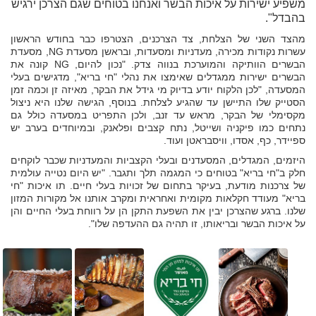
משפיע ישירות על איכות הבשר ואנחנו בטוחים שגם הצרכן ירגיש
בהבדל".
מהצד השני של הצלחת, צד הצרכנים, הצטרפו כבר בחודש הראשון
עשרות נקודות מכירה, מעדניות ומסעדות, ובראשן מסעדת NG, מסעדת
הבשרים הוותיקה והמוערכת בנווה צדק. "נכון להיום, NG קונה את
הבשרים ישירות ממגדלים שאימצו את נהלי "חי בריא", מדגישים בעלי
המסעדה, "לכן הלקוח יודע בדיוק מי גידל את הבקר, מאיזה זן וכמה זמן
הסטייק שלו התיישן עד שהגיע לצלחת. בנוסף, הגישה שלנו היא ניצול
מקסימלי של הבקר, מראש עד זנב, ולכן התפריט במסעדה כולל גם
נתחים כמו פיקניה ושייטל, נתח קצבים ופלאנק, ובמיוחדים בערב יש
ספיידר, כף, אסדו, וויסבראטן ועוד.
היזמים, המגדלים, המסעדנים ובעלי הקצביות והמעדניות שכבר לוקחים
חלק ב"חי בריא" בטוחים כי המגמה תלך ותגבר. "יש היום נטייה עולמית
של צרכנות מודעת, בעיקר בתחום של זכויות בעלי חיים. תו איכות "חי
בריא" מעודד חקלאות מקומית ואחראית ומקרב אותנו אל מקורות המזון
שלנו. ברגע שהצרכן יבין את השפעת התקן הן על רווחת בעלי החיים והן
על איכות הבשר ובריאותו, זו תהיה גם ההעדפה שלו".