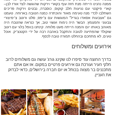
ממנה נהנינו הייתה מנת חזה עוף בקארי וירקות שהוגשה לצד אורז לבן–
קארי פיקנטי עם נגיעות חלב קוקוס, כוסברה, נבטים וירקות פריכים
השתלבו לכדי מנה טעימה מאוד והוכתרה כמנה הטובה בארוחה. טעמנו
גם "אצבעות אסאדו בגריל" המוגשות עם צ'יפס, סלט ורוטב צ'ימיצורי
צבעוני וחמצמץ. הבשר היה נימוח ועשוי טוב, אך כנראה שהטבח היה
מאוהב באותו יום והמנה הייתה מעט מלוחה. קינחנו בוופל בלגי עם רוטב
שוקולד שהפתיעה לטובה והתקבל באהבה רבה על ידי הקטנצ'יק. אוכל
טעים, לא מתחכם ובהחלט תמורה טובה לכסף.
אירועים ומשלוחים
בדרך החוצה עוד סיפרו לנו שקינג גורג' עושה גם משלוחים לרוב
חלקי העיר ועורכת גם אירועים פרטיים במקום. אז אם אתם
מתכננים בר מצווה בכותל או יום חברה בירושלים, כדאי לבדוק
את העניין.