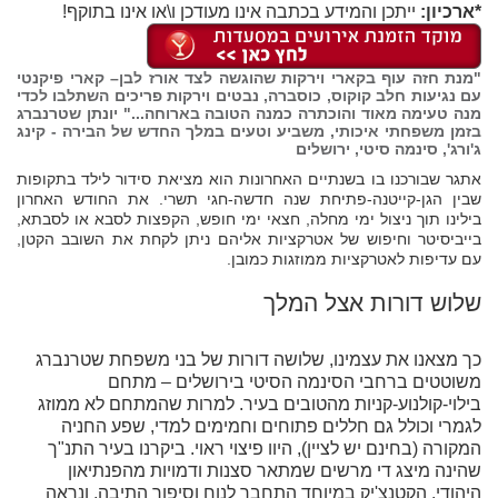
*ארכיון:
ייתכן והמידע בכתבה אינו מעודכן ו\או אינו בתוקף!
"מנת חזה עוף בקארי וירקות שהוגשה לצד אורז לבן– קארי פיקנטי
עם נגיעות חלב קוקוס, כוסברה, נבטים וירקות פריכים השתלבו לכדי
מנה טעימה מאוד והוכתרה כמנה הטובה בארוחה..." יונתן שטרנברג
בזמן משפחתי איכותי, משביע וטעים במלך החדש של הבירה - קינג
ג'ורג', סינמה סיטי, ירושלים
אתגר שבורכנו בו בשנתיים האחרונות הוא מציאת סידור לילד בתקופות
שבין הגן-קייטנה-פתיחת שנה חדשה-חגי תשרי. את החודש האחרון
בילינו תוך ניצול ימי מחלה, חצאי ימי חופש, הקפצות לסבא או לסבתא,
בייביסיטר וחיפוש של אטרקציות אליהם ניתן לקחת את השובב הקטן,
עם עדיפות לאטרקציות ממוזגות כמובן.
שלוש דורות אצל המלך
כך מצאנו את עצמינו, שלושה דורות של בני משפחת שטרנברג
משוטטים ברחבי הסינמה הסיטי בירושלים – מתחם
בילוי-קולנוע-קניות מהטובים בעיר. למרות שהמתחם לא ממוזג
לגמרי וכולל גם חללים פתוחים וחמימים למדי, שפע החניה
המקורה (בחינם יש לציין), היוו פיצוי ראוי. ביקרנו בעיר התנ"ך
שהינה מיצג די מרשים שמתאר סצנות ודמויות מהפנתיאון
היהודי. הקטנצ'יק במיוחד התחבר לנוח וסיפור התיבה, ונראה