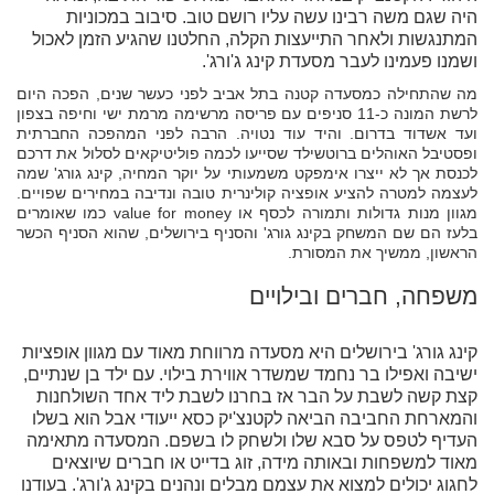
היה שגם משה רבינו עשה עליו רושם טוב. סיבוב במכוניות
המתנגשות ולאחר התייעצות הקלה, החלטנו שהגיע הזמן לאכול
ושמנו פעמינו לעבר מסעדת קינג ג'ורג'.
מה שהתחילה כמסעדה קטנה בתל אביב לפני כעשר שנים, הפכה היום
לרשת המונה כ-11 סניפים עם פריסה מרשימה מרמת ישי וחיפה בצפון
ועד אשדוד בדרום. והיד עוד נטויה. הרבה לפני המהפכה החברתית
ופסטיבל האוהלים ברוטשילד שסייעו לכמה פוליטיקאים לסלול את דרכם
לכנסת אך לא ייצרו אימפקט משמעותי על יוקר המחיה, קינג גורג' שמה
לעצמה למטרה להציע אופציה קולינרית טובה ונדיבה במחירים שפויים.
מגוון מנות גדולות ותמורה לכסף או value for money כמו שאומרים
בלעז הם שם המשחק בקינג גורג' והסניף בירושלים, שהוא הסניף הכשר
הראשון, ממשיך את המסורת.
משפחה, חברים ובילויים
קינג גורג' בירושלים היא מסעדה מרווחת מאוד עם מגוון אופציות
ישיבה ואפילו בר נחמד שמשדר אווירת בילוי. עם ילד בן שנתיים,
קצת קשה לשבת על הבר אז בחרנו לשבת ליד אחד השולחנות
והמארחת החביבה הביאה לקטנצ'יק כסא ייעודי אבל הוא בשלו
העדיף לטפס על סבא שלו ולשחק לו בשפם. המסעדה מתאימה
מאוד למשפחות ובאותה מידה, זוג בדייט או חברים שיוצאים
לחגוג יכולים למצוא את עצמם מבלים ונהנים בקינג ג'ורג'. בעודנו