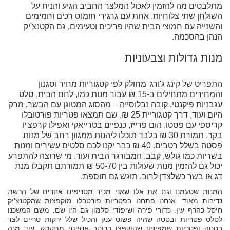
מתלבטים מה להזמין לאכול המלצר החביב הגיע והניח על
השולחן שתי צלוחיות, אחת עם גרגירי חומוס רכים וחמימים
והשנייה עם חמוצי הבית שהיו פריכים וטעימים, גם הקטנצ'יק
הנהן בהסכמה.
מנות גדולות וצבעוניות
התפריט של קינג ג'ורג' מחולק לפי קטגוריות מחיר וסגנון
והמחירים מתחילים ב-15 ₪ עבור מנות כמו, לחם הבית, סלט
עגבניות פיקנטי, קובה נבלוסייה – מהסוג המטוגן עם הבשר, מרק
היום ועוד, דרך קטגוריית 25 ₪, שם תמצאו פטריות פורטובלו
קריספי עם פסטו, הום פרייז, כנפיים בטרייאקי ואפילו קרפצ'יו
בקר. תמורת 30 ₪ בלבד תוכלו ליהנות ממגוון רחב של מנות
פסטה בשלל רטבים. 40 ₪ כבר יקנו לכם סלטים עשירים ומנות
בשריות כמו גולש, קבב, המבורגר הבית ועוד. מי שרוצה להתפרע
יכול גם להזמין מנות שעולות בין 50-70 ₪ תמורתם תקבלו מנת
דג או בשר כשלצדן לרוב, תוגש גם תוספת.
המנות שטעמנו וגם את אלו שאני מכיר מסניפים אחרים של הרשת
נדיבות מאוד. אנחנו פתחנו בפטריות פורטבלו מוקפצות שהקטנצ'יק
חיסל כהרף עין. כדורי פירה ושיפודי סלמון גם היו שם. משם המשכנו
לסלט פטריות ובטטה שהיה פשוט ענק והכיל שלל ירקות טריים לצד
בטטה ופטריות שמפיניון שהוקפצו ברוטב אסייתי מתקתק. עוד מנה