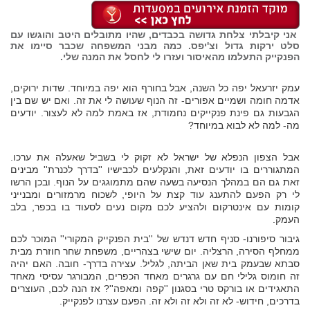
אני קיבלתי צלחת גדושה בכבדים, שהיו מתובלים היטב והוגשו עם
סלט ירקות גדול וצ'יפס. כמה מבני המשפחה שכבר סיימו את
הפנקייק התעלמו מהאיסור ועזרו לי לחסל את המנה שלי.
עמק יזרעאל יפה כל השנה, אבל בחורף הוא יפה במיוחד. שדות ירוקים,
אדמה חומה ושמיים אפורים- זה הנוף שעושה לי את זה. ואם יש שם בין
הגבעות גם פינת פנקייקים נחמודת, אז באמת למה לא לעצור. יודעים
מה- למה לא לבוא במיוחד?
אבל הצפון הנפלא של ישראל לא זקוק לי בשביל שאעלה את ערכו.
המתגוררים בו יודעים זאת, והנקלעים לכבישיו ''בדרך לכנרת'' מבינים
זאת גם הם במהלך הנסיעה בשעה שהם מתמוגגים על הנוף. ובכן הרשו
לי רק הפעם להתענג עוד קצת על היופי, לשכוח מרמזורים ומבנייני
קומות עם אינטרקום ולהציע לכם מקום נעים לסעוד בו בכפר, בלב
העמק.
גיבור סיפורנו- סניף חדש דנדש של ''בית הפנקייק המקורי'' המוכר לכם
ממחלף הסירה, הרצליה. יום שישי בצהריים, משפחת שחר חוזרת מבית
סבתא שבעמק בית שאן הביתה, לגליל. עצירה בדרך- חובה. האם יהיה
זה חומוס גלילי חם עם גרגרים מאחד הכפרים, המבורגר עסיסי מאחד
התאגידים או בורקס טרי בסגנון ''קפה ומאפה''? אז הנה לכם, העוצרים
בדרכים, חידוש- לא זה ולא זה ולא זה. הפעם עצרנו לפנקייק.