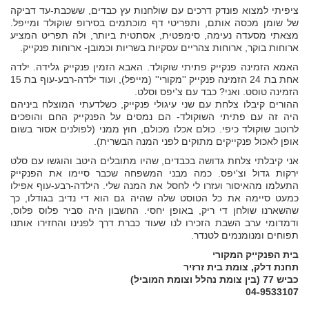
ציפיתי למצוא פונדק דרכים עם שולחנות עץ כבדים, ששכבת-עד דביקה
של שומן מכסה אותם, ותפריטי דף מוכתמים בסירופ שוקולד ומייפל.
מצאתי מסעדה נעימה, סימפטית, אסתטית ביותר, ולה תפריט המציע
ארוחות בוקר, ארוחות צהריים עסקיות בשריות וכמובן- ארוחות פנקייק.
האמא הזמינה פנקייק פתיתי שוקולד. האבא הזמין פנקייק גלידה. ילדה
אחת בת 24 הזמינה פנקייק ''מקורי'' (מייפל), ועוד ילדה-רבע-עוף בת 15
הזמינה טוסט. ואני? כבד עם צ'יפס וסלט.
ההורים קיבלו צלחת עם שני עיגולי פנקייק, כשלדעתי המוצלח ביניהם
היה זה עם פתיתי השוקולד- הם נמסים על הפנקייק החם והופכים
לרוטב שוקולד כיפי. כולם אכלו מכולם, חוץ ממני (לפולנים אסור בשום
אופן לאכול פנקייקים מתוקים לפני המנה הבשרית).
אני קיבלתי צלחת גדושה בכבדים, שהיו מתובלים היטב והוגשו עם סלט
ירקות גדול וצ'יפס. כמה מבני המשפחה שכבר סיימו את הפנקייק
התעלמו מהאיסור ועזרו לי לחסל את המנה שלי. הילדה-רבע-עוף אפילו
כמעט סיימה את כל הטוסט שלה שהיה גם הוא די נדיב בגודלו, כך
שהשארנו שולחן די ריק, באופן יחסי. החשבון היה סביר פלוס פלוס,
ודמדומי ערב השבת הזכירו לנו שעוד כברת דרך לפנינו והחזירו אותנו
תפוחים ומנומנמים לטנדר.
בית הפנקייק המקורי
תחנת דלק, צומת בית זרזיר
כביש 77 (בין צומת נהלל וצומת המוביל)
04-9533107