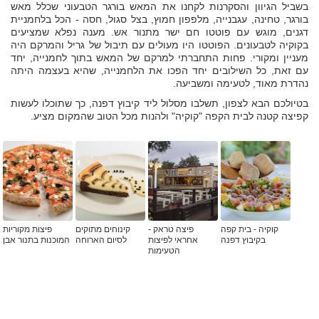
בשביל הגיוון והסקרנות לקחנו את המאש בורגר הטבעוני שכלל מאש
בורגר, טחינה, עגבנייה, מלפפון חמוץ, בצל סגול, חסה - הכל בלחמניית
דגנים, מוגש עם פוטטו חם ישר מתנור אש. מענה נפלא שמציעים
בקוקיה לטבעונים. הפוטטו היו מעולים עם תיבול של גריל והמרקם היה
מעניין ומקורי. פחות התחברתי למרקם של המאש בתוך לחמנייה, יחד
עם זאת, כל השילובים יחד הפכו את הלחמנייה, שהיא בעצמה היתה
נהדרת מאוד, לטעימה ומשביעה.
בטיולכם הבא לצפון, תשלבו מסלול ליד קיבוץ דפנה, כך שתוכלו לעשות
קפיצה קטנה לבית הקפה "קוקיה" ולהנות מכל הטוב שהמקום מציע.
קוקיה - בית קפה
פיצה טראק -
קינוחים מתוקים
פיצות מקוריות
בקיבוץ דפנה
אחראי לפיצות
לסיום הארוחה
המוכנות בתנור אבן
הטעימות