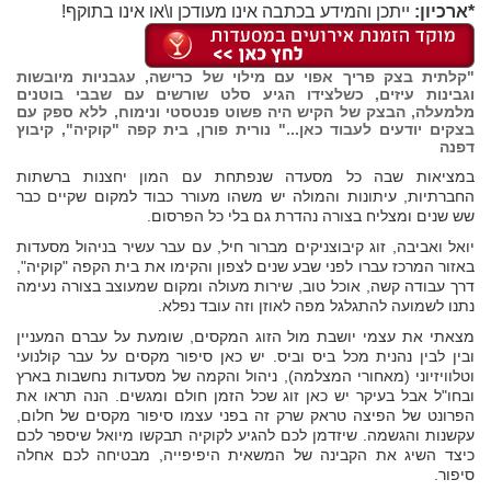
*ארכיון:
ייתכן והמידע בכתבה אינו מעודכן ו\או אינו בתוקף!
"קלתית בצק פריך אפוי עם מילוי של כרישה, עגבניות מיובשות
וגבינות עיזים, כשלצידו הגיע סלט שורשים עם שבבי בוטנים
מלמעלה, הבצק של הקיש היה פשוט פנטסטי ונימוח, ללא ספק עם
בצקים יודעים לעבוד כאן..." נורית פורן, בית קפה "קוקיה", קיבוץ
דפנה
במציאות שבה כל מסעדה שנפתחת עם המון יחצנות ברשתות
החברתיות, עיתונות והמולה יש משהו מעורר כבוד למקום שקיים כבר
שש שנים ומצליח בצורה נהדרת גם בלי כל הפרסום.
יואל ואביבה, זוג קיבוצניקים מברור חיל, עם עבר עשיר בניהול מסעדות
באזור המרכז עברו לפני שבע שנים לצפון והקימו את בית הקפה "קוקיה",
דרך עבודה קשה, אוכל טוב, שירות מעולה ומקום שמעוצב בצורה נעימה
נתנו לשמועה להתגלגל מפה לאוזן וזה עובד נפלא.
מצאתי את עצמי יושבת מול הזוג המקסים, שומעת על עברם המעניין
ובין לבין נהנית מכל ביס וביס. יש כאן סיפור מקסים על עבר קולנועי
וטלוויזיוני (מאחורי המצלמה), ניהול והקמה של מסעדות נחשבות בארץ
ובחו"ל אבל בעיקר יש כאן זוג שכל הזמן חולם ומגשים. הנה תראו את
הפרונט של הפיצה טראק שרק זה בפני עצמו סיפור מקסים של חלום,
עקשנות והגשמה. שיזדמן לכם להגיע לקוקיה תבקשו מיואל שיספר לכם
כיצד השיג את הקבינה של המשאית היפיפייה, מבטיחה לכם אחלה
סיפור.