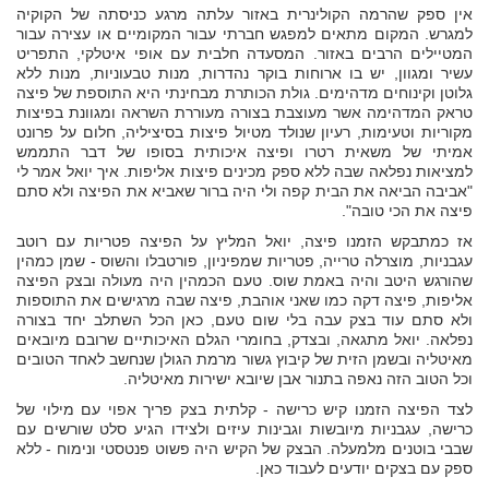
אין ספק שהרמה הקולינרית באזור עלתה מרגע כניסתה של הקוקיה
למגרש. המקום מתאים למפגש חברתי עבור המקומיים או עצירה עבור
המטיילים הרבים באזור. המסעדה חלבית עם אופי איטלקי, התפריט
עשיר ומגוון, יש בו ארוחות בוקר נהדרות, מנות טבעוניות, מנות ללא
גלוטן וקינוחים מדהימים. גולת הכותרת מבחינתי היא התוספת של פיצה
טראק המדהימה אשר מעוצבת בצורה מעוררת השראה ומגוונת בפיצות
מקוריות וטעימות, רעיון שנולד מטיול פיצות בסיציליה, חלום על פרונט
אמיתי של משאית רטרו ופיצה איכותית בסופו של דבר התממש
למציאות נפלאה שבה ללא ספק מכינים פיצות אליפות. איך יואל אמר לי
"אביבה הביאה את הבית קפה ולי היה ברור שאביא את הפיצה ולא סתם
פיצה את הכי טובה".
אז כמתבקש הזמנו פיצה, יואל המליץ על הפיצה פטריות עם רוטב
עגבניות, מוצרלה טרייה, פטריות שמפיניון, פורטבלו והשוס - שמן כמהין
שהורגש היטב והיה באמת שוס. טעם הכמהין היה מעולה ובצק הפיצה
אליפות, פיצה דקה כמו שאני אוהבת, פיצה שבה מרגישים את התוספות
ולא סתם עוד בצק עבה בלי שום טעם, כאן הכל השתלב יחד בצורה
נפלאה. יואל מתגאה, ובצדק, בחומרי הגלם האיכותיים שרובם מיובאים
מאיטליה ובשמן הזית של קיבוץ גשור מרמת הגולן שנחשב לאחד הטובים
וכל הטוב הזה נאפה בתנור אבן שיובא ישירות מאיטליה.
לצד הפיצה הזמנו קיש כרישה - קלתית בצק פריך אפוי עם מילוי של
כרישה, עגבניות מיובשות וגבינות עיזים ולצידו הגיע סלט שורשים עם
שבבי בוטנים מלמעלה. הבצק של הקיש היה פשוט פנטסטי ונימוח - ללא
ספק עם בצקים יודעים לעבוד כאן.