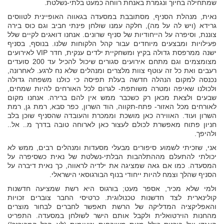
שמתחילה בחיוך ונגמרת באנחת רווחה כמעט בלתי-נשלטת.
נאית, מנהלת הסניף, מסתובבת במסעדה בגאווה האופיינית לטווסים
גרידא (ויש לה על מה), חלקה עמנו שולחן פינתי חביב וגם כוס בירה
צוננת, וסיפרה על הייחודיות של סניף שרונים. אנחנו דואגים לקיים שלל
פעילויות ומבצעים מיוחדים עבור קהל הלקוחות שלנו. בנוסף, בסניף
ישנה ממרפסת גדולה בקיץ ומשחקיית ילדים ענקית, חדר VIP לאירועים
מצומצמים וגם מתחם אירועים סגורים שיכול להכיל עד 200 סועדים
רעבים ואת כל זה עוטף צוות מלצרים ומנהלים שלא נח לרגע. לאחרונה,
נכנסה למקום הנהלה חדשה בעלת תפיסה כי כולנו משפחה גדולה
ולכולנו שאיפה ומטרה משותפת- לגרום לכל האורחים להיות שמחים,
שבעים ולצאת מכאן רק כשכבר ממש אין להם ברירה. אנחנו מקום
לאורחים מכל האזור- פתח-תקווה, הוד השרון, כפר סבא, רמת גן, רמת
השרון ועוד. האווירה כאן מושכת וממכרת והעובדה שהסניף שוכן בלב
חניון פתוח מאפשרת לכולם לעצור כאן לארוחה טובה בדרך מ.. אל..
ולהיפך.
אני, שזכיתי לשמוע סיפורים מבעלי מסעדות ומנהלים רבים, ממש לא
יכולתי להתעלם מההתלהבות הבלתי-נשלטת של נאית כשסיפרה על
המסעדה. כמו אם גאה שמציגה את ילדיה לראווה, כך נאית דיברה על
הסניף שהלך וצמח להיות ייחודי בנוף הבורגוסאי הישראלי.
ולמי שלא מכיר, אספר מעט; בורגוס היא רשת שמציעה חדשנות
קולינארית לצד חדשנות טכנולוגית. כרטיסי החבר צוברים זכויות
והאפליקציה המדליקה של הרשת תאפשר לחברים לבחור מוצרים
מהחנות הוירטואלית ולקבל אותם הישר לשולחן במסעדה. התפריט