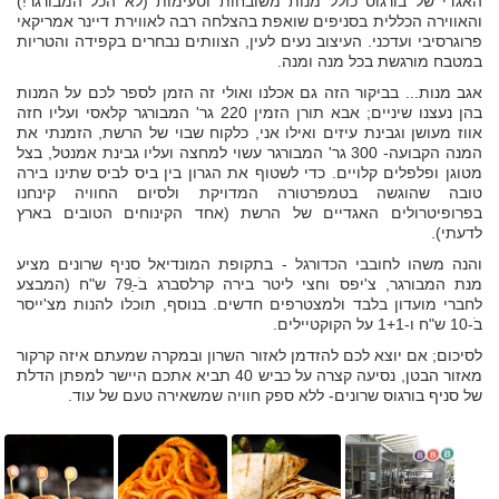
האגדי של בורגוס כולל מנות משובחות וטעימות (לא הכל המבורגר!)
והאווירה הכללית בסניפים שואפת בהצלחה רבה לאווירת דיינר אמריקאי
פרוגרסיבי ועדכני. העיצוב נעים לעין, הצוותים נבחרים בקפידה והטריות
במטבח מורגשת בכל מנה ומנה.
אגב מנות... בביקור הזה גם אכלנו ואולי זה הזמן לספר לכם על המנות
בהן נעצנו שיניים; אבא תורן הזמין 220 גר' המבורגר קלאסי ועליו חזה
אווז מעושן וגבינת עיזים ואילו אני, כלקוח שבוי של הרשת, הזמנתי את
המנה הקבועה- 300 גר' המבורגר עשוי למחצה ועליו גבינת אמנטל, בצל
מטוגן ופלפלים קלויים. כדי לשטוף את הגרון בין ביס לביס שתינו בירה
טובה שהוגשה בטמפרטורה המדויקת ולסיום החוויה קינחנו
בפרופיטרולים האגדיים של הרשת (אחד הקינוחים הטובים בארץ
לדעתי).
והנה משהו לחובבי הכדורגל - בתקופת המונדיאל סניף שרונים מציע
מנת המבורגר, צ'יפס וחצי ליטר בירה קרלסברג בֹ-ַ79 ש"ח (המבצע
לחברי מועדון בלבד ולמצטרפים חדשים. בנוסף, תוכלו להנות מצ'ייסר
בֹ-10 ש"ח ו-1+1 על הקוקטיילים.
לסיכום; אם יוצא לכם להזדמן לאזור השרון ובמקרה שמעתם איזה קרקור
מאזור הבטן, נסיעה קצרה על כביש 40 תביא אתכם היישר למפתן הדלת
של סניף בורגוס שרונים- ללא ספק חוויה שמשאירה טעם של עוד.