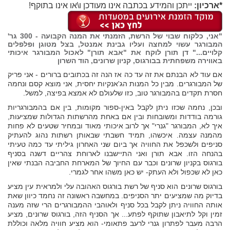
*ארכיון:
ייתכן והמידע בכתבה אינו מעודכן ו\או אינו בתוקף!
"אני, כלקוח שבוי של הרשת, הזמנתי את המנה הקבועה - 300 גר'
המבורגר עשוי למחצה ועליו גבינת אמנטל, בצל מטוגן ופלפלים
קלויים..." דן תורן לוקח את "אבא תורן" לאכול המבורגר איכותי
באווירה משפחתית בבורגוס, קניון שרונים, הוד השרון
אם עוד לא הבנתם את זה עד כה אז הנה זה בכתובים ברורים - אני פריק
של המבורגרים. מבין כל המנות הג'אנקיות יחסית, אני מוצא קסם ונחמה
חסרת תקדים בהמבורגר טוב, כזו שלעולם לא אמצא בפיצה, למשל.
ובכן, נחמה שכזו ניתן לקבל באין-ספור מקומות, בין אם בהמבורגריות
גורמה בודדות ומשובחות ובין אם באחת מהרשתות הגדולות שמציעות,
איך לא, המבורגר "גנרי" אך לרוב איכותי מאוד ובמחיר שטעים לא פחות
מהמנה עצמה. איכשהו, תמיד חשבתי שבאותן רשתות נהוג להעתיק
סניפים ולשכפל את החוויה אך ביום שני האחרון גיליתי עד כמה טעיתי
בהנחה הזו. אבא תורן ואני התיישבנו לארוחת צהריים דשנה בסניף
בורגוס בקניון שרונים וכבר עם החיוך של המארחת החביבה הבנתי שאין
כאן לא שכפול ולא העתק- יש כאן משהו אחר לגמרי.
בורגוס שרונים הוא סניף של רשת בורגוס האהובה עלי ולמראית עין מציע
בדיוק מה שמציעים יתר הסניפים. במחשבה ראשונה זה נחמד כיוון שאת
אותה החוויה ניתן לקבל בכל סניף ולאוהבי ההמבורגרים הרי שזה מענה
זמין וקל לתיאבון שתוקף לפתע... אך הסניף הזה, בורגוס שרונים, מציע
הרבה מעבר לפתרון גנרי לרעב פתאומי- הוא מציע חוויה מלאה וכוללת