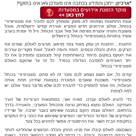
*ארכיון:
ייתכן והמידע בכתבה אינו מעודכן ו\או אינו בתוקף!
עונת החתונות נפתחה לא מזמן ומומלץ לכם להכיר את מונטיפיורי
בכותל, אולם אירועים חדש המציע אווירת קודש ירושלמית, אוכל
משובח וחוויה עוצרת נשימה אל מול אבני הכותל. גיל ח' עמית בערב
עשיר בחוויות במונטיפיורי בכותל בירושלים
חתונות... חתונות הן עסק מאוד צפוי מראש. מגיעים לאולם, שמים את
הצ'קים, החתן והכלה נכנסים, חופה והופה לאוכל. זוגות מקוריים עורכים
את הטקס במקום מיוחד בהשתתפות קהל מצומצם ומזמינים את כל
יתר האורחים למסיבה הגדולה בנפרד. כל זה עד שהוקם האולם
מונטיפיורי בכותל.
קודם כל, אם השם נשמע לכם מוכר זה לא סתם. מונטיפיורי בכותל
ומונטיפיורי משכנות שאננים המוכרת נמצאות שתיהן תחת אותה
הבעלות, וזה אמור להספיק כדי להבהיר לכם שלא מדובר בעוד אולם. יש
למה לצפות.
כדי להגיע לאולם עברנו, מאיה ואני, בסמטאות הציוריות של העיר
העתיקה. האולם נמצא במרחק נגיעה מהכותל המערבי, והאווירה בדרך
בהתאם. האולם עצמו הוקם במבנה ששימש בעבר ישיבה, על שרידיו
העתיקים של הפרוור ההרודיאני המרשים ששימש את כוהני בית המקדש
בתקופת הבית השני. את ההיסטוריה אפשר להרגיש בכל צעד.
כשנכנסנו לאולם קיבלו את פנינו החתן והכלה הנרגשים שהחליטו לוותר
על כניסה דרמטית, ובצדק, כי דרמה לא חסרה בהמשך הדרך. בשעת