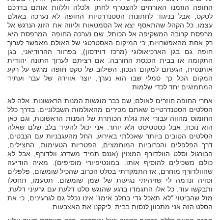
החופה הוזמנו האורחים להצטרף לחתן ולכלה וללוות אותם בדרכם
לטקס, אבל בניגוד לחתונות הסטנדרטיות החופה לא נערכה באולם
עצמו. כל הקהל שהתאסף יצא אל הסמטאות וליווה את הזוג הנרגש אל
מרפסת קרובה המשקיפה אל הכותל, שם נערכה החופה. המרפסת היא
רק אחת מהאפשרויות, כי המיקום האסטרטגי של האולם מאפשר לערוך
חופה גם בגן הארכיאולוגי (מרכז דוידסון), בפרוור ההרודיאני, בגן
התקומה או בבית הכנסת החורבה. אם רציתם לערוך חתונה יהודית
אותנטית, הגעתם למקום הנכון. השילוב של טקס חופה מרגש על רקע
המקום הכל כך סמלי שבו הוא נערך, יוצר אווירה של עבר ועתיד
המתמזגים יחד לכדי שלמות.
אחרי החופה חוזרים לאולם, שם כבר מוגשות המנות הראשונות. אלה לא
הסלטים הסטנדרטיים שאתם מכירים מהאולמות השבלוניים. בדרך כלל
החומוס מהווה עבורי את גולת הכותרת של המנות הראשונות, וגם כאן
הוא נוכח, אבל כסטטיסט ולא יותר. אני יכול להעיד בלב שלם שאלה
הסלטים הטובים ביותר שאכלתי באירוע. החל מהעגבניות עם הנבטים,
דרך הפלפלים והכרוביות המוחמצים, הפטריות הטעימות, החצילים,
הבורגול וסלט הוולדורף המצוין (אננס תמיד משדרג וולדורף, אבל לא
כולם משכילים להוסיף אותו. במונטיפיורי מוסיפים). מאיה הודיעה
שהוולדורף מוחרם, אז התמקדתי בסלט הכרוב שהכיל שומשום, פלפלים
וסויה ונדמה לי שזיהיתי נגיעות של שמן שומשום. תטעמו, תחסלו
ותבקשו עוד. כל אלו התגמדו ברגע שהוגש סלט דלעת עם גרעיני דלעת.
מזל שהביטוי "לא תאכל גדי בחלב אימו" אינו נכלל גם לגרעינים, כי את
הסלט הזה אני מתכוון לנסות בבית. ליקקנו את האצבעות.