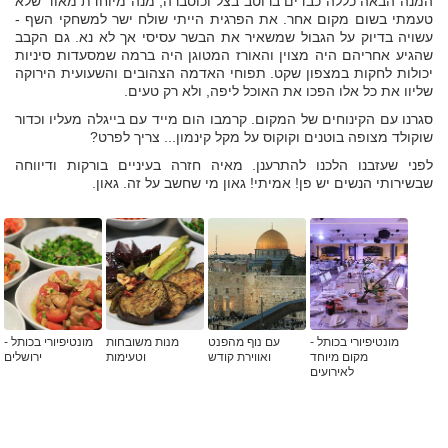
המנה הבאה כללה כבדים ברוטב בצל וכוסברה, מנה מיוחדת מאוד שלא
טעמתי בשום מקום אחר. את הפרגית הייתי שולח ישר למשחקי השף -
עשויה בדיוק על הגבול שמשאיר את הבשר עסיסי אך לא נא. גם הקבב
שהגיע אחריהם היה מצוין והאורז המטוגן היה ברמה שמסעדות סיניות
יכולות לחקות במצפון שקט. תפוחי האדמה הצהובים והשעועית הירוקה
שליוו את כל אלו הפכו את האוכל ליפה, ולא רק טעים.
סגרנו עם הקינוחים של המקום. קרמבו הום מייד עם בייגלה מעליו וכדור
שוקולד מצופה בוטנים וקוקוס על מקל קינמון... צריך לפרט?
לפני שעזבנו הלכנו להתרענן. מאיה חזרה בעיניים בורקות ודיווחה
שבשירותי הנשים יש פן! אמיתי! גאון מי שחשב על זה. גאון.
מונטיפיורי בכותל -
עם נוף מהפנט
מנות משובחות
מונטיפיורי בכותל -
מקום מיוחד
ואווירת קודש
וטעימות
ירושלים
לאירועים