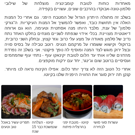
מאחדות כוחות לטובת קומבינציה מוצלחת של שילובי
סלמון-טונה-אבוקדו בהרכבים שונים, עשויים בקפידה.
בשלב זה מתגלה היתרון הגדול של המטבח היפני. גם אחרי כל המנות
האלה אין תחושת כובד, ואפשר להמשיך אל המנות העיקריות. ה"גורקי
סלמון" של ענת, מלבד היותו מנה אסתטית וטעימה, הוא גם ארוחה
דיאטטית מצויינת. בכלי אידוי שנפתח לשניים מונחים בחלקו האחד נתח
נדיב של סלמון מאודה על מצע עלי כרוב וגזר קצוץ, ובחלק השני כרובית,
ברוקולי וקישוא ששמרו על מרקמם הנגיס. רוטב טבילה על בסיס סויה
ובצל ירוק מוגש לצד המנה ומוסיף לה נופך פיקנטי. אני בשלב זה נפרדת
מהדגים שליוו אותי עד הלום לטובת יקינאקו עוף - נתחי עוף שחמחמים
ועסיסיים ברוטב שום וג'ינגר, יחד עם ירקות מוקפצים.
אחרי כל הטוב הזה לא צריך יותר כלום. אפילו הקינוח נראה לנו מיותר.
קנקן תה ירוק סוגר את החוויה היפנית שלנו בקיוטו.
עשרות סוגי סושי
קיוטו - מטבח יפני
קיוטו - הצלחה
תפריט עשיר באוכל
לבחירה
בהרצליה פיתוח
שנמשכת כבר 15
טוב וטעים
שנה