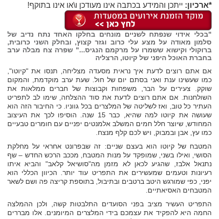
*ארכיון:
ייתכן והמידע בכתבה אינו מעודכן ו\או אינו בתוקף!
"בכלי אידוי שנפתח לשניים מונחים בחלקו האחד נתח נדיב של
סלמון מאודה על מצע עלי כרוב וגזר קצוץ, ובחלק השני כרובית,
ברוקולי וקישוא ששמרו על מרקמם הנגיס..." שפרה צח מבלה ערב
בחברת האוכל היפני של קיוטו, הרצליה
אם אתם רוצים לדעת איך נראית מסעדה מצליחה, תנסו את "קיוטו",
כמו שעשינו ענת ואני בסתם יום של חול. שעת ערב מוקדמת, והמקום
שוקק. צעירים על הבר, משפחות וקבוצות של חברים ממלאות את
השולחנות. אם אתם רוצים לדעת את סוד ההצלחה, שימו לב לתפריט
העתיר כל טוב, ואז לשליטה של המלצרים בכל גווניו. כי החיבור הזה הוא
שעושה את קיוטו למה שהיא, כבר 15 שנה. הוסיפו לכך את העיצוב
המחודש, שיוצר חלל חמים המשלב אלמנטים יפניים עם חומרים טבעיים
כמו עץ, אבן ובמבוק, ויש לכם קלף מנצח.
המטבח של קיוטו הוא בעצם שניים: זה שבפרונט אחראי על מחלקת
הסושי, ואילו בשני, שמופקד על מנות המטבח, מככב הרכש החדש – שף
נתנאל אלבז, שהגיע לכאן לא מזמן מה"סושיאל קלאב" והביא איתו
רעיונות וטעמים שמעשירים את התפריט עוד יותר. הכיוון הכללי הוא
יפני, כפי שמורגש היטב ברטבים ובתיבול, בתוספת קריצה פה ושם לשאר
המטבחים האסיאתיים.
התפריט העשיר מציב בפני הסועדים התלבטות קשה, ולכן ההמלצה
החמה היא להפקיד את עצמכם בידי המלצרים המיומנים. אלו מבררים