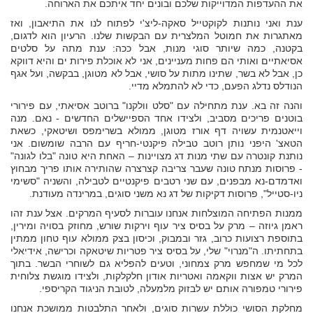
את ההעדפות המדוייקות שלכם ובונים יחד איתכם את הארוחה.
ענת ואני נותנות לקוקטייל סאקה-ליצ'י לפתוח לנו את התיאבון, ואז
מאתגרות את חמוטל המלצרית עם הבקשות שלנו. הרעיון הוא לדגום,
בקטנה, כמה שיותר סוגי מנות, אבל ככה: ענת מתה על סלטים
אסיאתיים ואותי הם פחות מעניינים, אני לא אוכלת פירות ים והיא דווקא
כן, אבל לא בשר, שתינו מתות על סושי, אבל לא מטוגן, בבקשה, ועל אגף
הנודלס נדלג הפעם, כדי לא להתמלא מדיי.
והנה זה בא. ענת מתחילה עם "סלט וולקנו" ברוטב אסיאתי, עם פירורי
בוטנים פריכים מסביב, ולצידו אחד הספיישלים החדשים - נאם. מנה
וייאטנמית עשויה דף אורז מטוגן, ממולא בשרימפס ושיטאקי, כשאת
הטאצ' היפני נותן רוטב טבילה פיקנטי-חריף עם הרבה שומשום. אני
נותנת קונטרה עם שתי מנות דג מצויינות – האחת היא טונה "בלו לגונה"
- פרוסות מנתח טונה שעבר צריבה קצרצרה שהותירה אותו פריך מבחוץ
ואדמדם-נא מבפנים, עם שני רטבים פיקנטיים לטבילה, והשניה "סשימי
ניו-סטייל", פרוסות דקיקות של דג נא משני סוגים, במרינדה מעודנת.
ממנות הפתיחה המוצלחות אנחנו עוברות לסעיף המרקים. אצל ענת זהו
ראמן גיוזה – מרק על בסיס ציר עוף וירקות שורש, מחוזק בסויה ומירין,
בתוספת רצועות כרוב, גזר ובמבוק, וכיסון בצק ממולא עוף טחון ממתין
בתחתיתו. ה"מנרוי" שלי, על בסיס ציר פטריות שיטאקה וכרישה, אידיאלי
לכל מי שמחפש מרק צמחוני, וטעים להפליא גם לשוחרי הבשר. בתוך
המרק יש אצות ווקאמה ואטריות אודון חלקלקות, ולצידו מוגשת צלוחית
פירורי טמפורה אותם יש לבזוק מלמעלה, לטובת הניגוד הקריספי.
מחלקת הסושי כוללת עשרות סוגים, ולאחר התלבטות ממושכת אנחנו