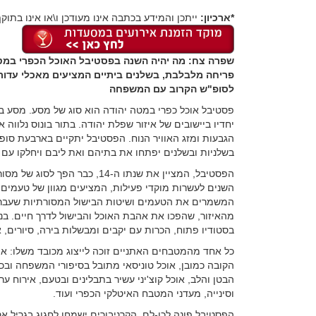
*ארכיון:
ייתכן והמידע בכתבה אינו מעודכן ו\או אינו בתוקף
פריחה מלבלבת, בשלנים ביתיים המציעים מאכלי עדות מס
לסופ"ש הקרוב עם המשפחה
פסטיבל אוכל כפרי במטה יהודה הוא סוג של מסע. מסע 
יחדיו ביישובים של איזור שפלת יהודה. בתור בונוס נלו
בשלניות ובשלנים יפתחו את בתיהם ואת ליבם ויחלקו עם 
הפסטיבל, המציין את שנתו ה-14
השנים לעשרות מוקדי פעילות, המציעים מגוון של טעמים 
המשמרים את הטעמים ושיטות הבישול המסורתיות שעברו 
מהאיזור, שהפכו את אהבת האוכל והבישול לדרך חיים. בנו
בסטודיו פתוח, הכרות עם יקבים ומבשלות בירה, סיורים, אי
כל אחד מהמטבחים האתניים זוכה לייצוג מכובד משלו: או
הקובה כמובן, אוכל טוניסאי מתובל בסיפורי המשפחה וב
הבטן והלב, אוכל קוצ'יני עשיר בתבלינים ובטעם, אירוח ער
וסינייה, מעדני המטבח האיטלקי הכפרי ועוד.
הפסטיבל פונה לכו-לם. הקרניבורים ישמחו לחגוג בגריל א