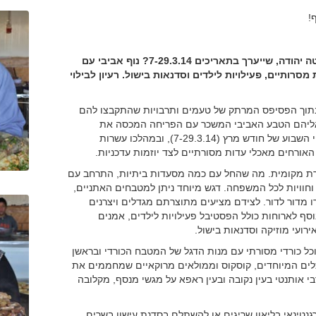
!
שפרה צח: מה יהיה השנה בפסטיבל האוכל הכפרי במטה יהודה, שייערך בתאריכים 7-29.3.14? נוף אביבי עם
רותיים, פעילויות לילדים וסדנאות בישול. רעיון לבילוי
בתוך הפסיפס המרתק של טעמים ותרבויות שהתקבצו להם
וה אליהם הטבע האביבי המשכר עם הפריחה המכסה את
הגבעות ומזג האוויר הנוח. הפסטיבל יתקיים בארבעת סופי השבוע של חודש מרץ (7-29.3.14), ובמהלכו עשרות
האורחים מאכלי עדות מסורתיים לצד יוזמות עדכניות.
, כבר הפך לסוג של מסורת מקומית. מה שהחל עם כמה מסעדות ביתיות, התרחב עם
וחוויות לכל המשפחה. דגש מיוחד ניתן למטבחים האתניים,
מדור לדור. לצידם מציעים מתוצרתם מגדלים ויצרנים
סף לארוחות כולל הפסטיבל פעילויות לילדים, אמנים
רועי מוזיקה וסדנאות בישול.
כל כורדי מסורתי עם מנות הדגל של המטבח הכורדי ובראשן
כלים המיוחדים, קוסקוס וממולאים מרוקאיים שמחממים את
בי אותנטי בעין נקובה ובעין ראפא על מגשי מנסף, מקלובה
רגנטינאי בליאון שריגים או להשתלם בסדנת עישון בשרים