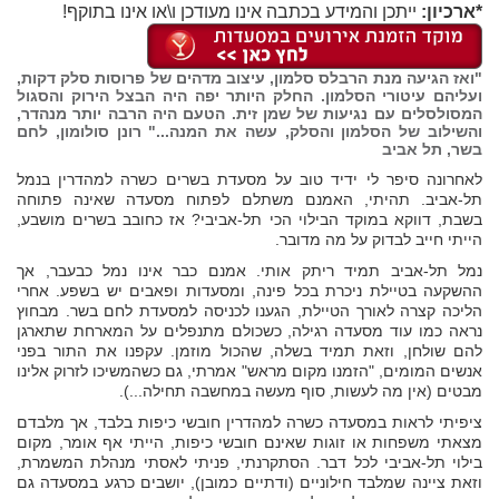
*ארכיון:
ייתכן והמידע בכתבה אינו מעודכן ו\או אינו בתוקף!
"ואז הגיעה מנת הרבלס סלמון, עיצוב מדהים של פרוסות סלק דקות,
ועליהם עיטורי הסלמון. החלק היותר יפה היה הבצל הירוק והסגול
המסולסלים עם נגיעות של שמן זית. הטעם היה הרבה יותר מנהדר,
והשילוב של הסלמון והסלק, עשה את המנה..." רונן סולומון, לחם
בשר, תל אביב
לאחרונה סיפר לי ידיד טוב על מסעדת בשרים כשרה למהדרין בנמל
תל-אביב. תהיתי, האמנם משתלם לפתוח מסעדה שאינה פתוחה
בשבת, דווקא במוקד הבילוי הכי תל-אביבי? אז כחובב בשרים מושבע,
הייתי חייב לבדוק על מה מדובר.
נמל תל-אביב תמיד ריתק אותי. אמנם כבר אינו נמל כבעבר, אך
ההשקעה בטיילת ניכרת בכל פינה, ומסעדות ופאבים יש בשפע. אחרי
הליכה קצרה לאורך הטיילת, הגענו לכניסה למסעדת לחם בשר. מבחוץ
נראה כמו עוד מסעדה רגילה, כשכולם מתנפלים על המארחת שתארגן
להם שולחן, וזאת תמיד בשלה, שהכול מוזמן. עקפנו את התור בפני
אנשים המומים, "הזמנו מקום מראש" אמרתי, גם כשהמשיכו לזרוק אלינו
מבטים (אין מה לעשות, סוף מעשה במחשבה תחילה...).
ציפיתי לראות במסעדה כשרה למהדרין חובשי כיפות בלבד, אך מלבדם
מצאתי משפחות או זוגות שאינם חובשי כיפות, הייתי אף אומר, מקום
בילוי תל-אביבי לכל דבר. הסתקרנתי, פניתי לאסתי מנהלת המשמרת,
וזאת ציינה שמלבד חילוניים (ודתיים כמובן), יושבים כרגע במסעדה גם