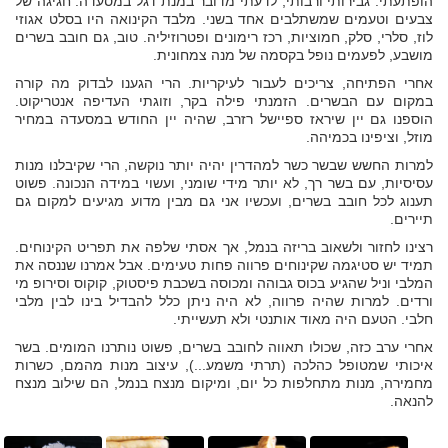
הופתעתי. גבירותי ורבותי, לדעתי מדובר במנת דגל במסעדה. חגיגה של
צבעים וטעמים שמשתלבים אחד בשני. מלבד הקינואה היו בסלט אגוזי
לוז, סלרי, סלק, חמוציות, רכז רימונים ופטרוזיליה. טוב, גם חובב בשרים
מושבע, לפעמים נופל בקסמה של מנה צמחונית.
אחרי הפתיחה, צריכים לעבור לעיקריות. הרי הגענו לבדוק מה קורה
במקום עם הבשרים. הזמנתי פילה בקר, וזוגתי העדיפה אנטריקוט.
הוספנו גם יין שיראז ספיישל רזרב, שהיה יין החודש במסעדה במחיר
מוזל, וציפינו בכמיהה.
למרות החשש שבשר כשר למהדרין יהיה יותר נוקשה, הרי שקיבלנו מנות
עסיסיות, עם בשר רך, לא יותר מידי שומני, ועשוי במידה הנכונה. פשוט
תענוג לכל חובב בשרים, ועכשיו אני גם מבין מדוע מגיעים למקום גם
תיירים.
רצינו לחזור ולשאוב בריזה בנמל, אך אסתי שלפה את תפריט הקינוחים.
תמיד יש סטיגמה שקינוחים פרווה פחות טעימים. אבל אמרנו שננסה את
המלבי וניל שהגיע בכוס גבוהה ומכוסה בשכבת פיסטוק, קוקוס וסירופ מי
ורדים. למרות שהיה פרווה, לא היה ניתן כלל להבדיל בינו לבין מלבי
חלבי. הטעם היה מאוד אותנטי ולא תעשייתי.
אחרי ערב כזה, שכולו תאווה לחובב בשרים, פשוט נותרנו המומים. בשר
איכותי שמטופל כהלכה (תרתי משמע...), עיצוב מנות מהמם, כשרות
מחמירה, מנות מתחלפות כל יום, ומיקום מנצח בנמל, הם שילוב מנצח
להנאה.