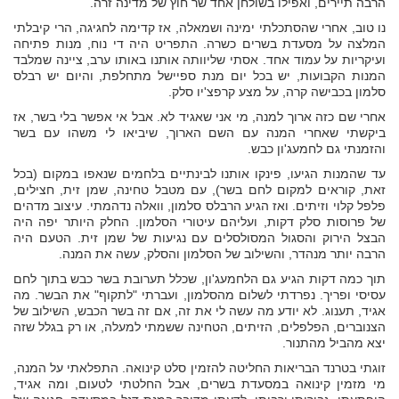
הרבה תיירים, ואפילו בשולחן אחד שר חוץ של מדינה זרה.
נו טוב, אחרי שהסתכלתי ימינה ושמאלה, אז קדימה לחגיגה, הרי קיבלתי
המלצה על מסעדת בשרים כשרה. התפריט היה די נוח, מנות פתיחה
ועיקריות על עמוד אחד. אסתי שליוותה אותנו באותו ערב, ציינה שמלבד
המנות הקבועות, יש בכל יום מנת ספיישל מתחלפת, והיום יש רבלס
סלמון בכבישה קרה, על מצע קרפצ'יו סלק.
אחרי שם כזה ארוך למנה, מי אני שאגיד לא. אבל אי אפשר בלי בשר, אז
ביקשתי שאחרי המנה עם השם הארוך, שיביאו לי משהו עם בשר
והזמנתי גם לחמעג'ון כבש.
עד שהמנות הגיעו, פינקו אותנו לבינתיים בלחמים שנאפו במקום (בכל
זאת, קוראים למקום לחם בשר), עם מטבל טחינה, שמן זית, חצילים,
פלפל קלוי וזיתים. ואז הגיע הרבלס סלמון, וואלה נדהמתי. עיצוב מדהים
של פרוסות סלק דקות, ועליהם עיטורי הסלמון. החלק היותר יפה היה
הבצל הירוק והסגול המסולסלים עם נגיעות של שמן זית. הטעם היה
הרבה יותר מנהדר, והשילוב של הסלמון והסלק, עשה את המנה.
תוך כמה דקות הגיע גם הלחמעג'ון, שכלל תערובת בשר כבש בתוך לחם
עסיסי ופריך. נפרדתי לשלום מהסלמון, ועברתי "לתקוף" את הבשר. מה
אגיד, תענוג. לא יודע מה עשה לי את זה, אם זה בשר הכבש, השילוב של
הצנוברים, הפלפלים, הזיתים, הטחינה ששמתי למעלה, או רק בגלל שזה
יצא מהביל מהתנור.
זוגתי בטרנד הבריאות החליטה להזמין סלט קינואה. התפלאתי על המנה,
מי מזמין קינואה במסעדת בשרים, אבל החלטתי לטעום, ומה אגיד,