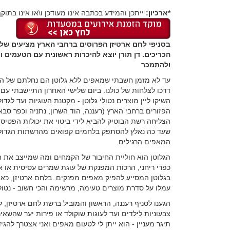
*ארכיון:
ייתכן והמידע בכתבה אינו מעודכן ו\או אינו בתוקף
בסניפי לחם ארטיזן הפרוסים ברחבי הארץ מציעים שלל 
הכריכים. דן תורן יוצא להיכרות ראשונית עם הטעמים 
ולהתמכר
עד לא מזמן חשבתי שמאפים ללא גלוטן הם נחלתם של הסו
דרכו לצלחות של כולנו. ביום שלישי האחרון התיישבתי עם 
השיקו ליין מוצרים נטולי גלוטן - מקטנת העוגיות ועד ל
הפזורים ברחבי הארץ (רעננה, הוד השרון, נתניה וכפר 
הצליחה רשת הבוטיק להביא לידי ביטוי את יכולות הפטיסי
שעד כה נאלץ להסתפק בלחמים קפואים מהרשתות הגדולו
המאפים הרגילים.
הגלוטן הוא חוליית החיבור של הקמחים ומה שמייצב את ה
כפרי ריחני, הרכות המפנקת של עוגת שמרים עסיסית או אפ
בגלוטן המסייע להפיק מאפים מפנקים. בלחם ארטיזן, כאמו
עמלו על סדרת מוצרים טעימה, מרשימה והכי חשוב - נטול
הגענו לסניף רעננה, הראשון והמוביל ברשת לחם ארטיזן, ל
צבעוניות לילדים ועד לעוגות שוקולד או פירות יער שהשאי
תיגר מעניין - הוא ייתן לי לטעום מאפים ואני אצטרך להגי