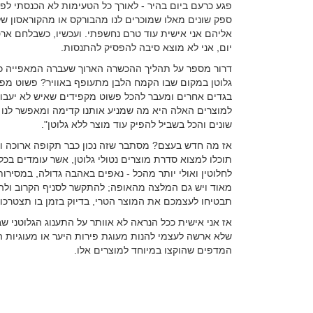
פגע כרעם ביום בהיר - לאורך כל הטעימות לא הכנסתי לפ
ספק שונים מאלו שמוכרים לנו מהבורקס או מהקוראסון 
אליהם אני אישית עוד טרם נחשפתי. ועכשיו, כשבלחם ארט
יום, אני לא מוצא סיבה להפסיק להתנסות.
דרור מספר על תהליך ההכשרה הארוך שעברה המאפייה כדי 
גלוטן במקום שבו הקמח הלבן מתעופף באוויר? פשוט מפרי
בגדים אחרים ומעבר להכל פשוט מקפידים שאיש לא יעבור
למוצרים האלה היא מה שמניע אותנו קדימה ומאפשר לנו 
שונים והכל בשביל להפיק עוד מוצר ללא גלוטן".
אז מה חדש בעצם? מסתבר שזה נכון כבר תקופה ארוכה ואיל
תוכלו למצוא סדרת מוצרים נטולי גלוטן, אשר עומדים בכל
לחלוטין ואולי יותר מהכל - נאפים באהבה גדולה, במסירות
מאוד ויש גם המלצה מהאופה; להתקשר לסניף הקרוב ולהז
תבטיחו לעצמכם את המוצר הטרי, בדיוק בזמן בו תצטרכו 
אז אני אישית ככל הנראה לא אוותר על התענוג הגלוטני ש
שלא ארשה לעצמי להנות מעוגת פירות היער או מעוגיות ה
המדפים שהוקצו במיוחד למוצרים אלו.