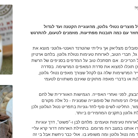
!
מוצרים נטולי גלוטן, מהעוגייה הקטנה ועד לגדול
וחוזר עם כמה תובנות מפתיעות. מוזמנים לטעום, להתרגש
בלים מצליאק אך גיליתי שהטרנד האנטי-גלוטני מוצא את
גל, חברי הטוב, לארוחת טעימות נטולת גלוטן. בלחם ארטיזן
גדול הכריכים. אם תסתכלו טוב על המדפים בסניפים של הרשת
סבא) תוכלו למצוא את סדרת המאפים המרשימה. בסדרה
יר המרשימות שלה גם לקהל שצורך מאפים נטולי גלוטן,
ת או בדברי מאפה מתוקים שאינם משתווים לטעמי
בצק, לפני ואחרי האפייה. הגמישות האוורירית של לחם
ילו הנימוחות של סופגנייה שמנונית - כל אלה מקורם
ר, החליטו לשים סוף לחד-גוניות בתפריט נטול הגלוטן ולכן
ת גלוטן בתקנים המחמירים ביותר.
ארוחת טעימות וטעמים: מלחם לבן ו-"פשוט", דרך עוגיות
רו אותנו במצב רוח מרומם. בתחילת הארוחה דרור קרא עליי
ד מה נטול גלוטן ומה משופע בו. אולי כבר ניחשת אבל בי זה