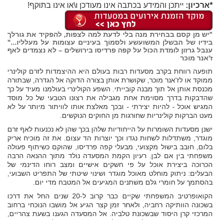
*ארכיון:
ייתכן והמידע בכתבה אינו מעודכן ו\או אינו בתוקף!
"יש מן קסם בבחירת מנה בלי לדעת למה לצפות, להפקיד את גורלך
בידיו של הבשלן המשועשע ולסמוך בעיניים עצומות על מעלליו..."
ענבל גרזון לומדת הכול על קפה פרדיסו בירושלים – לא נצמדים לאף
ז'אנר מוכר
תופעה רווחת בקרב מסעדות רבות בעולם היא ההיצמדות לזרם קולינרי
ממוקד או לז'אנר מוכר, שקושרת אותן בצורה הדוקה אל הגדרה, שבתורה
מכנסת אותן אל תוך מבנה קובייתי. השפע הקולינרי בעולמנו מעיד על כך
שהדבקות בדרך מסוימת אחת מגבילה את רצונו הטבעי של כל מוסד
המגיש אוכל - להיות יצירתי - ובכך מאלצת אותו לוויתור מיותר על לא
מעט הברקות קולינריות שחורגות מן החוקים הנוקשים.
ישנן מסעדות השומרות על הייחודיות שלהן בכך שהן לא נכנעות לאף זרם
מוגדר, משתדלות לשחות נגדו וכך יוצרות הד עצום. את זה מוכיח אריק
בלום, חובב בישול מקצועי, מבעלי קפה פרדיסו, שהוקם כשיתוף פעולה
משפחתי בין אם לבן. רעיון הקמת המסעדה נולד מתוך ההנאה הרבה
הכרוכה ביצירת אוכל על פי חשקים אישיים ומצב רוחו הדינמי של
הבעלים: ניתוק מוחלט מאוכל מוגדר ושינוי שיטתי של התפריט השבועי,
בהסתמך על חומרי גלם משתנים המגיעים אל המטבח מדי יום.
הקואופרטיב המשפחתי שקיים כבר קרוב ל-20 שנים החל את דרכו
בשכונה הוותיקה רחביה, ולאחר זמן קצר הגיע אל מושבו הנוכחי ברחוב
המרכזי קרן היסוד שבשכונת טלביה. אל המסעדה הגענו בשעת צהריים,