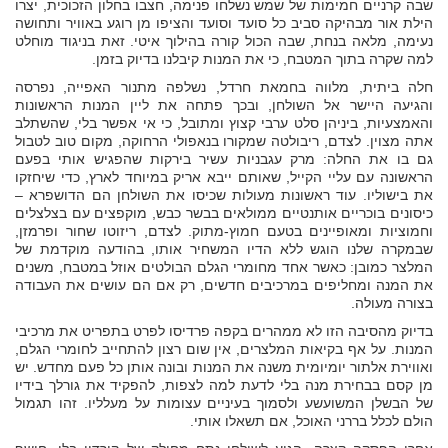
שבה קרניים חמימות של שמש נשלחו פנימה, חצבו בחלון הזכוכית, יצרו
הילת אור מבהיקה סביב כל סועד וסועד והציפו מן רוגע באוויר ותחושה
נעימה, מלאה בנחת, שבה הכול קורה בהילוך איטי. זאת בניגוד מוחלט
למה שקרה בתוך המטבח, כי את המנות קיבלנו בדיוק בזמן.
חלה ביתית, מלווה בחמאת חרדל, נשלפה מתנור האפייה, נפרסה
והגיעה היישר אל השולחן, ובכך פתחה את ליין המנות הראשונות
והאמצעיות, ביניהן סלט ערבי קצוץ ומתובל, כי אי אפשר בלי, שהשתלב
אתה מצוין. לצדם, ריבולטה שמקורו בנאפולי הרחוקה, מקום טוב לטבול
גם בו את החלה: מרק עגבניות עשיר בירקות שהפגיש אותי בפעם
הראשונה עם עליי הקייל, שאותם ייבא אריק במיוחד לארץ, כדי שיחזקו
את בישוליו. עוד ראשונות מעולות שכיסו את השולחן הם הדושפרא –
כיסונים בוכריים אותנטיים ממולאים בבשר כבש, מוקפצים עם בצלצלים
וחמוציות ומאופיינים בטעם חמוץ-מתוק. לצדם, ריזוטו שחור ופרמזן,
שבמקרה שלנו הוגש ללא הדיו המשחיר אותו, בהודעה מוקדמת של
המלצר כמובן: כאשר אחד מחומרי הגלם הבולטים אוזל במטבח, משנים
את המנה ומחליפים במרכיבים חדשים, רק אם הם עושים את העבודה
בצורה מעולה.
בדיוק מהסיבה הזו לא ממהרים בקפה פרדיסו לפרט בתפריט את מרכיבי
המנות. על אף בקיאות המלצרים, אין שום רצון להתחייב לחומרי הגלם,
ואווירת אלתור יומיומית משנה את המנות ובונה אותן כל פעם מחדש. יש
מן קסם בבחירת מנה בלי לדעת למה לצפות, להפקיד את גורלך בידיו
של הבשלן המשועשע ולסמוך בעיניים עצומות על מעלליו. זהו תגמול
הולם לכלל בררני האוכל, אם תשאלו אותי.