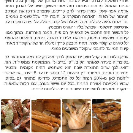
אחרי הפסקה קצרה, הגיע לשולחן נתח מחולק של קורדון בלו, חושף
גבינת אמנטל מותכת ופרוסת חזה אווז מעושן, יושב על גארטן תפוח
אדמה אפוי שעליו פוזרו פירורי לחם פריכים, שמצדם הדפו את המרקם
הנימוח של תפוחי האדמה המוקרמים וחיברו יחד שלל טעמים נעימים.
יחד אתו הגיעה לשולחן מנה מעולה של קבבוני טלה על פירה מוקרם עם
ארטישוק ירושלמי, שבושל בליווי יוגורט חמצמץ.
כל העושר הזה התכנס אל הציפייה הסופית, המנה האחרונה. מתוך מגוון
קינוחים שנעשה במקום, כמו גם גלידות בהכנה ביתית, החלטנו להתענג
על טארט שוקולד עשיר: תחתית בצק פריך ומעליו הר של שוקולד חמאתי,
קינוח המיועד לחובבי שוקולד מושבעים כמוני.
אריק בלום בונה קהל סועדים הנאמן לדרך ולא רק לתוצאה ומתפאר גם
בפיצרייה צעירה שאותה הקים, "פי בריבוע", הממוקמת ממש ליד. הוא
דואג לכך שרוב התוצרת שבה הוא משתמש תהיה מקומית ומבטיח
מחירים הוגנים, במיוחד בין השעות 12 בצהריים עד 5 בערב, אז אפשר
ליהנות כאן מ-20% הנחה על כל התפריט. פרדיסו פתוחה גם בסופי
שבוע ומקיימת אווירה חגיגית בכל יום שישי בערב, עם חלות שנאפות
במקום ומוגשות לסועדים הישובים סביב שולחנות לבנים.