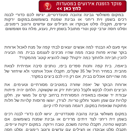
במקום משולשי גבינה צהובה סטנדרטיים, יגישו לכם כדורי לבנה
רכים בשמן זית ריחני או גבינת שמנת בשומשום.במקום ירקות
עייפים, תקבלו סלט אבוקדו או חצילים עם עדשים ורוטב רימונים,
וסלט חסה ערבי קטן וטרי מתובל בשמן זית, נענע, מלח גס ושומשום
אף פעם לא הבנתי למה אנשים יוצאים לבתי קפה על מנת לאכול ארוחת
בוקר שהיא פחות טובה ממה שהיו מכינים לעצמם בבית. מה הבעיה
להכין חביתה ולחתוך כמה ירקות? קשה להוציא קוטג' מהמקרר?
ביאפה, בית קפה וחנות ספרים ביפו, נותנים סיבה אמיתית לצאת
מהבית. במחיר רגיל של 35 שקלים, תקבלו אוכל אותנטי ולא שיחזור של
מה שהייתם אוכלים בבית, אם רק היו לכם ביצים במקרר.
ארוחת הבוקר של יאפה שזורה במוטיבים מסורתיים וטעימים. את
הביצים תוכלו לבקש ולקבל כחביתת ירק או שקשוקה, הלחם יהיה פיתות
עבודת יד שנאפו במאפיה המסורתית ברחוב קדם על מגשי עץ, חלקן
קלויות עם שמן וזעטר וחלקן טריות. לצידן, יוגשו פרוסות קלויות של חלות
מתוקות שנאפות במקום, דוגמה מצוינת לדו קיום.
במקום משולשי גבינה צהובה סטנדרטיים, יגישו לכם כדורי לבנה רכים
בשמן זית ריחני לצד זיתים מרירים או גבינת שמנת בשומשום. אם
תבקשו טחינה, תקבלו טחינה משכם, טובה וירוקה. במקום ירקות עייפים,
תקבלו סלט אבוקדו או חצילים עם עדשים ורוטב רימונים, וסלט חסה