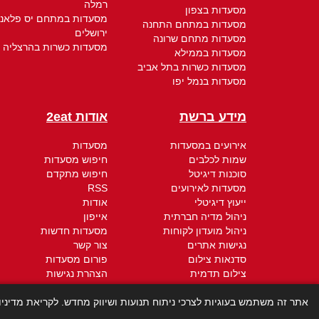
רמלה
מסעדות בצפון
מסעדות במתחם יס פלאנ
מסעדות במתחם התחנה
ירושלים
מסעדות מתחם שרונה
מסעדות כשרות בהרצליה
מסעדות בממילא
מסעדות כשרות בתל אביב
מסעדות בנמל יפו
מידע ברשת
אודות 2eat
אירועים במסעדות
מסעדות
שמות לכלבים
חיפוש מסעדות
סוכנות דיגיטל
חיפוש מתקדם
מסעדות לאירועים
RSS
ייעוץ דיגיטלי
אודות
ניהול מדיה חברתית
אייפון
ניהול מועדון לקוחות
מסעדות חדשות
נגישות אתרים
צור קשר
סדנאות צילום
פורום מסעדות
צילום תדמית
הצהרת נגישות
חברת קידום אתרים
תקנון - תנאי שימוש
אתר זה משתמש בעוגיות לצרכי ניתוח תנועות ושיווק מחדש. לקריאת מדיני
קידום ממומן
מדיניות הפרטיות