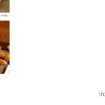
נקודת מ
ה: