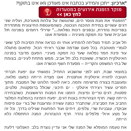
*ארכיון:
ייתכן והמידע בכתבה אינו מעודכן ו\או אינו בתוקף!
"הזמנתי את מנת מוסר הים, שהוגשה על צלחת מאורכת, ועליה שני
דגים עשויים במידת ההכנה הנכונה, כשהמעטפת החיצונית מתהדרת
בפריכות נהדרת, ובפנים רכות נפלאה..." שירלי רחמים בפנינה תל
אביבית שעד כה חמקה מעיניה – מסעדת אונו
תל אביב תמיד מצליחה להפתיע אותי וזו כנראה אחת הסיבות לכך שאני
לגמרי מאוהבת. בכל פעם שנדמה שכבר ראיתי הכול, פתאום מתגלה
עוד פינת חמד נפלאה שעד כה חמקה מעיניי. הפעם מדובר בפנינה
האיטלקית הכשרה, ששוכנת בלב תל אביב, ממש מתחת לעיניים, בצומת
של בתי המשפט והקרייה – מסעדת השף הכשרה אונו.
במוצאי שבת, רגע לפני שהשבוע התחיל, נפגשתי עם יפעת חברתי
הטובה לחוויה איטלקית אותנטית. אונו מצדה הייתה כמעט מלאה,
ומעוצבת בצורה מרשימה וחמה, כיאה לאופי הלוהט של המטבח. מתוך
תפריט עשיר ויצירתי איטלקי - ים תיכוני, שכולל ברוסקטות, סלטים,
פסטות, דגים טריים ופיצות, הזמנו את המנות הראשונות, כשהבחירה
הייתה קשה. חרף הצהרותיה בגנות דגים, יפעת הזמינה בהמלצת המלצר
החביב את הסביצ'ה, שהתברר כמנה עשירה ומרעננת של בורי עם פיסות
אבוקדו, עגבניות שרי, צלפים, זיתים ועוד הפתעות שגילינו בדרך, וכל זה
על מצע איולי פלפלים נהדר. חרף ההצהרות, המנה התחסלה כלא
הייתה.
את טעמה המופלא של המנה שלי אני עדיין נוצרת בלב: האנלוטי דלעת