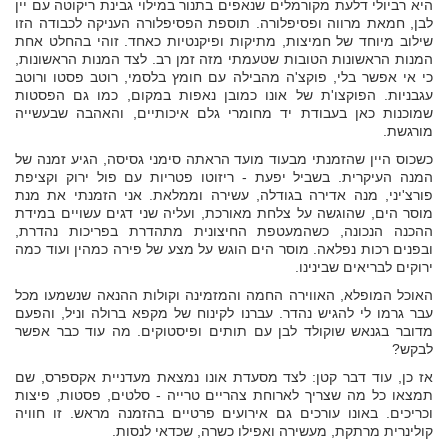
היא רביולי דלעת מקורמלים שנאפים בתנור במילוי גבינת ריקוטה עם יין
לבן, חמאת מרווה ופסיפלורה. תוספת הפסיפלורה העניקה לכבודה הזו
שילוב מיוחד של חמיצות, מתיקות ופיקנטיות כאחד. זוהי בהחלט אחת
המנות הראשונות הטובות שטעמתי מזה זמן רב. לצד המנות הראשונות,
כי אי אפשר בלי, פוקצ'ה מהבילה עם חומץ בלסמי, רוטב פסטו ורוטב
עגבניות. הפוקצו'ת של אונו כמובן נאפות במקום, כמו גם הפסטות
שמוכנות כאן בעבודת יד מחומרי גלם איכותיים, והאהבה שבעשייה
מורגשת.
כשכוס היין שהזמנתי מבעוד מועד הראתה סימני גסיסה, הגיע זמנה של
המנה העיקרית. בשביל יפעת - ריזוטו פטריות עם פול ירוק וקציפת
פורצ'יני, מנה אדירה בגודלה, עשירה וממלאת. אני הזמנתי את מנת
מוסר הים, שהוגשה על צלחת מאורכת, ועליה שני דגים עשויים במידת
ההכנה הנכונה, כשהמעטפת החיצונית מתהדרת בפריכות נהדרת,
ובפנים רכות נפלאה. מוסר הים הוגש על מצע של פירה כמהין ועוד כמה
ירוקים לבריאים שבינינו.
האוכל המופלא, האווירה החמה והמזמינה וקולות ההנאה שנשמעו מכל
עבר גרמו לי להגיש נהדר. עברנו לקינוח של מקפא ברולה וניל, והפעם
מדובר בגנאש שוקולד לבן עם תותים ופיסטוקים. מה עוד כבר אפשר
לבקש?
אז כן, עוד דבר קטן: לצד מסעדת אונו נמצאת מעדניית אקספרס, שם
תמצאו כל מה שצריך לארוחת צהריים טרייה - סלטים, פסטות, פיצות
וכריכים. באונו עורכים גם אירועים פרטיים בהזמנה מראש. זו חוויה
קולינרית מרתקת, מעשירה ואפילו כשרה, שכדאי לנסות.