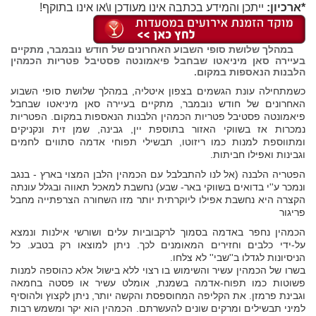
*ארכיון:
ייתכן והמידע בכתבה אינו מעודכן ו\או אינו בתוקף!
במהלך שלושת סופי השבוע האחרונים של חודש נובמבר, מתקיים
בעיירה סאן מיניאטו שבחבל פיאמונטה פסטיבל פטריות הכמהין
הלבנות הנאספות במקום.
כשמתחילה עונת הגשמים בצפון איטליה, במהלך שלושת סופי השבוע
האחרונים של חודש נובמבר, מתקיים בעיירה סאן מיניאטו שבחבל
פיאמונטה פסטיבל פטריות הכמהין הלבנות הנאספות במקום. הפטריות
נמכרות אז בשווקי האזור בתוספת יין, גבינה, שמן זית ונקניקים
ומתווספת למנות כמו ריזוטו, תבשילי תפוחי אדמה סתווים לחמים
וגבינות ואפילו חביתות.
הפטריה הלבנה (אל לנו להתבלבל עם הכמהין הלבן המצוי בארץ - בנגב
ונמכר ע''י בדואים בשווקי באר- שבע) נחשבת למאכל תאווה ובגלל עונתה
הקצרה היא נחשבת אפילו ליוקרתית יותר מזו השחורה הצרפתייה מחבל
פריגור
הכמהין נחפר באדמה בסמוך לרקבוביות עלים ושורשי אילנות ונמצא
על-ידי כלבים וחזירים המאומנים לכך. ניתן למוצאו רק בטבע. כל
הניסיונות לגדלו ב''שבי'' לא צלחו.
בשרו של הכמהין עשיר והשימוש בו רצוי ללא בישול אלא כהוספה למנות
פשוטות כמו תפוח-אדמה בשמנת, אומלט עשיר או פסטה בחמאה
וגבינת פרמזן. את הקליפה המחוספסת והקשה יותר, ניתן לקצוץ ולהוסיף
למיני תבשילים ומרקים שונים להעשרתם. הכמהין הוא יקר ומשמש רבות