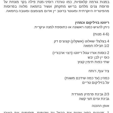
במנות גורמה קלאסיות, כמו טורנדו רוסיני-מנת פילה בקר מונחת על
פרוסת צנים מלחם בריוש מתקתק ועשיר בחמאה מלווה בפרוסות
מהפיטריה היוקרתית ומעוטר ברוטב יין אדום מצומצם ומעובה בחמאה.
ריזוטו בזיליקום וכמהין
ניתן להגיש כמנה ראשונה או כתוספת למנה עיקרית.
(4-6 מנות)
4 בצלצלי שאלוט (אשקלון) קצוצים דק
1/2 חבילה חמאה
2 כוסות אורז עגול ריזוטו (רצוי ארבוריו)
כוס יין לבן יבש
שתי כפות תימין קצוץ
ציר עוף, רותח
כמהין (עד כמה שידכם משגת)
על בזיליקום טריים
2/3 גבינת פרמיזן מגורדת
גבינת עזים חצי קשה
אופן ההכנה
1. מטגנים בסיר שטוח את הבצל עד שקיפות. מוסיפים את האורז