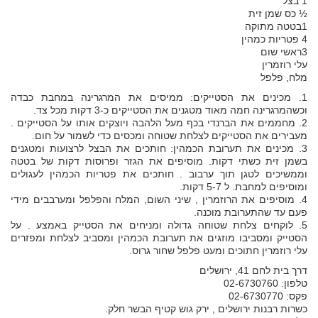
1 בצל
½ כס שמן זית
1בטטה מתוקה
4 פטריות כמהין
3ראשי שום
עלי רוזמרין
מלח, פלפל
1. מכינים את הסטייקים: ממיסים את המרגרינה במחבת כבדה
וכשהמרגרינה חמה מאוד מטגנים את הסטייקים כ-3 דקות מכל צד.
2. מחממים את הברנדי בכף מעל הלהבה ויוצקים אותו על הסטייקים .
מעבירים את הסטייקים לצלחת שטוחה ומכסים כדי לשמור על חום.
3. מכינים את תערובת הכמהין: חותכים את הבצל לרצועות ומטגנים
בשמן זית כשתי דקות. מוסיפים את הגזר ופרוסות דקות של בטטה
וממשיכים לטגן תוך ערבוב . חותכים את פטריות הכמהין לעגולים
ומוסיפים למחבת. ל 5-7 דקות.
4. מוסיפים את הרוזמרין , שיני השום, המלח והפלפל ומערבבים מידי
פעם עד שהתערובת מוכנה.
5. לוקחים צלחת שטוחה גדולה ומניחים את הסטייק באמצע . על
הסטייק ומסביבו מוזגים את תערובת הכמהין ומסביב לצלחת ומפזרים
עלי רוזמרין חתוכים ומעט פלפל שחור גרוס.
דרך בית לחם 41, ירושלים
טלפון: 02-6730760
פקס: 02-6730770
כשרות רבנות ירושלים , ירק גוש קטיף הבשר חלק.