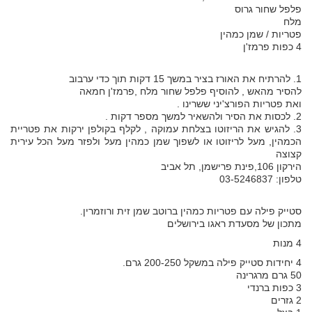
פלפל שחור גרוס
מלח
פטריות / שמן כמהין
4 כפות פרמז'ן
1. להרתיח את האורז בציר במשך 15 דקות תוך כדי ערבוב
להסיר מהאש , להוסיף פלפל שחור מלח ,פרמז'ן חמאה
ואת פטריות הפורצ'יני ששרינו .
2. לכסות את הסיר ולהשאיר למשך מספר דקות .
3. להגיש את הריזוטו בצלחת עמוקה , לקלף בקולפן ירקות את פטריית
הכמהין, מעל לריזוטו או לשפוך שמן כמהין מעל ולפזר מעל הכל עירית
קצוצה
הירקון 106,פינת פרישמן, תל אביב
טלפון: 03-5246837
סטייק פילה עם פטריות כמהין ברוטב שמן זית ורוזמרין.
מתכון של מסעדת ראגו בירושלים
4 מנות
4 יחידות סטייק פילה במשקל 200-250 גרם.
50 גרם מרגרינה
3 כפות ברנדי
2 גזרים