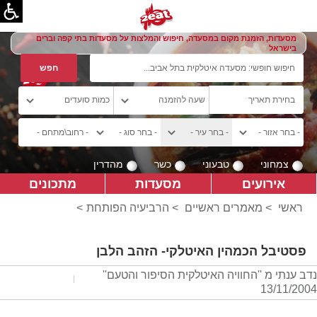
מסעדות, הזמנת מקום במסעדה, חיפוש והמלצות על מסעדות בתי קפה וברים
בישראל
צמחוני
טבעוני
כשר
מהדרין
אירועים
מסעדות
מתכונים
ראשי
>
מאמרים ראשיים
>
הרביעיה הפותחת
>
פסטיבל הכמהין האיטלקי- הזהב הלבן
נדב ענתי מ ''החוויה האיטלקית הסיפור והטעם''
13/11/2004