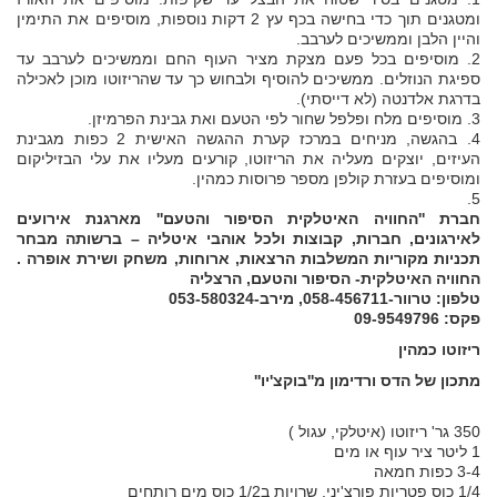
ומטגנים תוך כדי בחישה בכף עץ 2 דקות נוספות, מוסיפים את התימין
והיין הלבן וממשיכים לערבב.
2. מוסיפים בכל פעם מצקת מציר העוף החם וממשיכים לערבב עד
ספיגת הנוזלים. ממשיכים להוסיף ולבחוש כך עד שהריזוטו מוכן לאכילה
בדרגת אלדנטה (לא דייסתי).
3. מוסיפים מלח ופלפל שחור לפי הטעם ואת גבינת הפרמיזן.
4. בהגשה, מניחים במרכז קערת ההגשה האישית 2 כפות מגבינת
העיזים, יוצקים מעליה את הריזוטו, קורעים מעליו את עלי הבזיליקום
ומוסיפים בעזרת קולפן מספר פרוסות כמהין.
5.
חברת ''החוויה האיטלקית הסיפור והטעם'' מארגנת אירועים
לאירגונים, חברות, קבוצות ולכל אוהבי איטליה – ברשותה מבחר
תכניות מקוריות המשלבות הרצאות, ארוחות, משחק ושירת אופרה .
החוויה האיטלקית- הסיפור והטעם, הרצליה
טלפון: טרוור-058-456711, מירב-053-580324
פקס: 09-9549796
ריזוטו כמהין
מתכון של הדס ורדימון מ''בוקצ'יו''
350 גר' ריזוטו (איטלקי, עגול )
1 ליטר ציר עוף או מים
3-4 כפות חמאה
1/4 כוס פטריות פורצ'יני, שרויות ב1/2 כוס מים רותחים