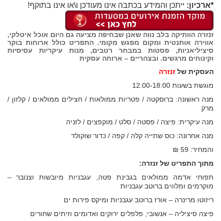
*ארכיון:
ייתכן והמידע בכתבה אינו מעודכן ו\או אינו בתוקף!
זנזרה הוותיקה בלב נווה שאנן שבחיפה מציעה גם היום אוכל איטלקי,
אווירה אותנטית ומקום מפגש מקומי. התפריט כולל ארוחות בוקר
סיציליאניות, פסטות במבחר רטבים, מנות עיקריות עסיסיות
וקינוחים מרגשים. ובצהריים – ארוחה עסקית
העסקית של
זנזרה
מוגשת בשעות 12:00-18:00
מנה ראשונה: ברוסקטה / פטריות ממולאות / חצילים ממולאים / קלזון /
מרק
מנה עיקרית: פיצה / פסטה / סלט / מוקפצים / לזניה
מנה אחרונה: כוס שתייה קלה / קפה / כדור שוקולד
והמחיר: 59 ₪
מתוך התפריט של זנזרה:
תפוחי אדמה ממולאים בגבינת פטה, עגבניות מיובשות וצנובר –
מוקרמים ומלווים ברוטב עגבניות
ריזוטו מרינרה – אורז ברוטב עגבניות ומיקס פירות ים
פיצה סיציליה – אנשובי, פלפלים ירוקים ואדומים וזיתים שחורים