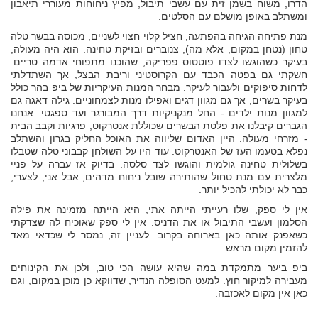
הדרו, משוח בשמן זית עם עשבי תיבול, מפיץ ניחוחות מעוררי תיאבון
ומשתלב באופן מושלם עם הסלטים.
מנת פתיחה הגיחה בהפתעה, חציל קלוי חצוי לשניים, מכוסה בבשר טלה
טחון (נטחן במקום, אלא מה), צנוברים ובזיקת טחינה. הוא היה מעולה,
בעיקר כשהוגשו לצדו פוטטוס פפריקה, שהוכנו מתפוחי אדמה טריים.
חשקתי גם בפטה הכבד עם הקרוסטיני וריבת הבצל, אך השתדלתי
לדחות סיפוקים ולעבור לעיקר. מבחר המנות העיקריות של ביפ בהר כולל
בעיקר בשרים, אך גם מגוון דגים ואפילו מנות לצמחוניים. גילה דאגה גם
למגוון מנות ילדים - החל מנקניקיות דרך המבורגר ועד ספגטי. אנחנו
הגברים קיבלנו את פלטת הבשרים שכוללת אנטרקוט, פרגיות וקבב הבית
- מזרחי מעולה. היין האדום שליווה את האוכל החליק בגרון והשתלב
נפלא בטעמו העז של האנטרקוט. עוד היו על השולחן קבבוני טלה שטבלו
בשלולית טחינה גולמית והוגשו לצד סלסה. בדיוק אז עברה על פניי
מלצרית עם מנת טחול שהותירה שובל ניחוח מדהים, אבל אני, לצערי,
כבר לא יכולתי להכיל יותר.
אין לי ספק, שלו רעייתי הייתה אתי, היא הייתה מזמינה את פילה
הסלמון ועשבי התיבול או את הדניס. אין לי ספק שאוכיח לה שצדקתי
כשאפנק אותה כאן בארוחה בקרוב. לעניין זה, נמסר לי שכדאי מאד
להזמין מקום מראש.
ביפ ביער מתמקדת במה שהיא עושה הכי טוב, ולכן את הקינוחים
מעבירה למיקור חוץ. למעט הסופלה הנדיר, שדווקא כן מוכן במקום, וגם
כאן אין מקום לאכזבה.