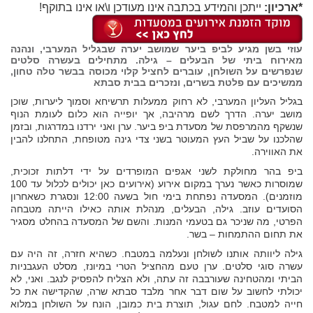
*ארכיון:
ייתכן והמידע בכתבה אינו מעודכן ו\או אינו בתוקף!
עוזי בשן מגיע לביפ ביער שמושב יערה שבגליל המערבי, ונהנה
מאירוח ביתי של הבעלים – גילה. מתחילים בעשרה סלטים
שנפרשים על השולחן, עוברים לחציל קלוי מכוסה בבשר טלה טחון,
ממשיכים עם פלטת בשרים, ונזכרים בבית סבתא
בגליל העליון המערבי, לא רחוק ממעלות תרשיחא וסמוך ליערות, שוכן
מושב יערה. הדרך לשם מרהיבה, אך יופייה הוא כלום לעומת הנוף
שנשקף מהמרפסת של מסעדת ביפ ביער. ערן ואני ירדנו במדרגות, ובזמן
שהלכנו על שביל העץ המעוטר בשני צדי גינה מטופחת, התחלנו להבין
את האווירה.
ביפ בהר מחולקת לשני אגפים המופרדים על ידי דלתות זכוכית,
שמוסרות כאשר נערך במקום אירוע (אירועים כאן יכולים לכלול עד 100
מוזמנים). המסעדה נפתחת בימי חול בשעה 12:00 ונסגרת כשאחרון
הסועדים עוזב. גילה, הבעלים, מנהלת אותה כאילו הייתה מטבחה
הפרטי, מה שניכר גם בטעמי המנות. והשם של המסעדה בהחלט מסגיר
את תחום ההתמחות – בשר.
גילה ליוותה אותנו לשולחן ונעלמה במטבח. כשהיא חזרה, זה היה עם
עשרה סוגי סלטים. ערן טעם מהחציל הטרי במיונז, מסלט העגבניות
הביתי ומהטחינה שעורבבה זה עתה, ולא הצליח להפסיק לנגב. ואני, לא
יכולתי לחשוב על שום דבר אחר מלבד סבתא שרה, שהקדישה את כל
חייה למטבח. לחם עגול, תוצרת בית כמובן, הונח על השולחן במלוא