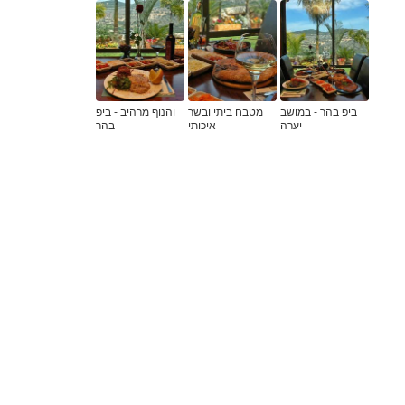
ביפ בהר - במושב
מטבח ביתי ובשר
והנוף מרהיב - ביפ
יערה
איכותי
בהר