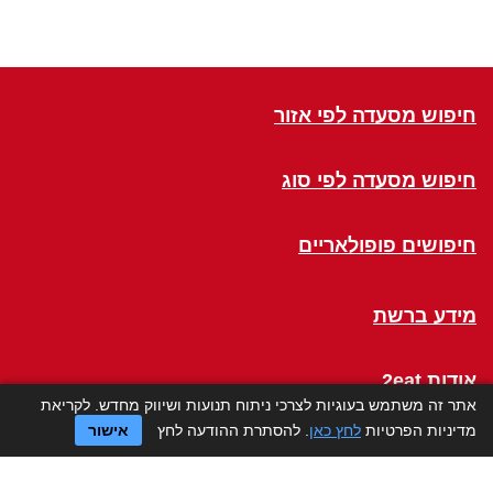
חיפוש מסעדה לפי אזור
חיפוש מסעדה לפי סוג
חיפושים פופולאריים
מידע ברשת
אודות 2eat
אתר זה משתמש בעוגיות לצרכי ניתוח תנועות ושיווק מחדש. לקריאת
מדיניות הפרטיות
לחץ כאן
. להסתרת ההודעה לחץ
אישור
Click a Table