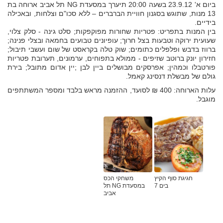
ביום א' 23.9.12 בשעה 20:00 תיערך במסעדת NG תל אביב ארוחה בת
13 מנות, שתוגש בסגנון חוויית הברברים – ללא סכו"ם וצלחות, ובאכילה
בידיים.
בין המנות בתפריט: פטריות שחורות מפוקפקות; סלט גינה - סלק צלוי,
שעועית ירוקה וטבעות בצל חרוך; עופיונים טבועים בחמאה ובצלי פנינה;
ברווז בדבש ופלפלים כתומים; שוק טלה בקראסט של שום ועשבי תיבול;
חזירון יונק ברוטב שזיפים - ממולא בתפוחים, ערמונים, תערובת פטריות
פורטבלו וכמהין; אפרסקים מבושלים ביין לבן ;יין אדום מתובל; בירת
גולם של מבשלת דנסינג קאמל.
עלות הארוחה: 400 ₪ לסועד, ההזמנה מראש בלבד ומספר המשתתפים
מוגבל.
חגיגת סוף הקיץ
משחקי הכס
בים 7
במסעדת NG תל
אביב