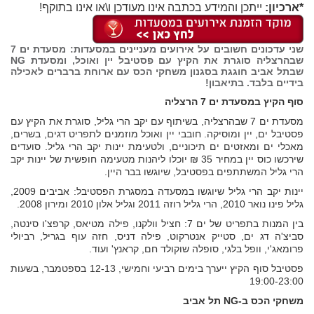
*ארכיון:
ייתכן והמידע בכתבה אינו מעודכן ו\או אינו בתוקף!
שני עדכונים חשובים על אירועים מעניינים במסעדות: מסעדת ים 7
שבהרצליה סוגרת את הקיץ עם פסטיבל יין ואוכל, ומסעדת NG
שבתל אביב חוגגת בסגנון משחקי הכס עם ארוחת ברברים לאכילה
בידיים בלבד. בתיאבון!
סוף הקיץ במסעדת ים 7 הרצליה
מסעדת ים 7 שבהרצליה, בשיתוף עם יקב הרי גליל, סוגרת את הקיץ עם
פסטיבל ים, יין ומוסיקה. חובבי יין ואוכל מוזמנים לתפריט דגים, בשרים,
מאכלי ים ומאזטים ים תיכוניים, ולטעימת יינות יקב הרי גליל. סועדים
שירכשו כוס יין במחיר 35 ₪ יוכלו ליהנות מטעימה חופשית של יינות יקב
הרי גליל המשתתפים בפסטיבל, שיוגשו בבר היין.
יינות יקב הרי גליל שיוגשו במסעדה במסגרת הפסטיבל: אביבים 2009,
גליל פינו נואר 2010, הרי גליל רוזה 2011 וגליל אלון 2010 ומירון 2008.
בין המנות בתפריט של ים 7: חציל וולקנו, פילה מטיאס, קרפצ'ו סינטה,
סביצ'ה דג ים, סטייק אנטרקוט, פילה דניס, חזה עוף בגריל, רביולי
פרומאג'י, וופל בלגי, סופלה שוקולד חם, קראנץ' ועוד.
פסטיבל סוף הקיץ ייערך בימים רביעי וחמישי, 12-13 בספטמבר, בשעות
19:00-23:00
משחקי הכס ב-NG תל אביב