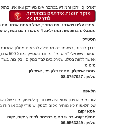
*ארכיון:
ייתכן והמידע בכתבה אינו מעודכן ו\או אינו בתוקף
אמרו עלינו שאנחנו עם הספר, אבל האמת אנחנו עם ה
ממנגלים בחופשות ממנגלים. 4 מסעדות עם בשר, שישמחו את כוווולם
הסטייק
בדרך לדרום, כשהמדינה מתחילה להראות מחלון המכונית 
הבשר הישר
אפשר ללוות בסלט שמרכיבים לבד במקום , בקיצור, בשר נ
מיט מי
צומת אשקלון, תחנת דלק פז , אשקלון
טלפון: 08-6757027
הלאפה
עוד מימי התיכון אסא היה שם נרדף לסיפוק מיידי של ב
של הלאפות לא מותיר מקום לספק: שיפודי קבב או הודו ב
אסא יקום
מחלף יקום- כביש החוף בכניסה לקיבוץ יקום, יקום
טלפון: 09-9563349