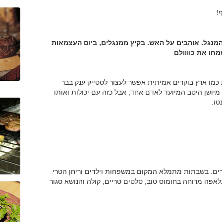
!
מנגל. אוהבים על האש. בקיץ ממנגלים, ביום העצמאות
כמו ארץ בוקרים אמיתית אפשר לעצור לסטייק ענק בבר
אלי ''מיט מי''. מדובר בסטייק בגודל 500 גרם, מיושן היטב המיועד לאדם אחד, אבל כזה עם יכולות ואותו
טו.
שרים. בשבתות מתמלא המקום במשפחות וילדים וריחן הטרי
לאפה מרוחה בחומוס טוב, סלטים טריים, קולה והנושא סגור