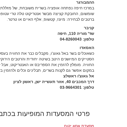
ההמבורגר
במרכז חיפה נפתחה אופציה בשרית משובחת, של מזללת ב
שומשום, החובקת קציצה מבשר אנטריקוט טלה טרי עטופה בח
ברטבים לבחירה: מיונז, קטשופ, אלף האיים או טרטר.
קניבר
שד' מוריה 110, חיפה
טלפון: 04-8260043
האסאדו
כשאוכלים בשר באל גאוצ'ו, מקבלים כבר את החוויה בעסק
הסטייקים המיושנים היטב בשיטה יחודית והרטבים הירוקי
החוויה. מומלץ להזמין את הספריבס או האנטריקוט, אבל
במקום אפשר גם לקנות בשרים, תבלינים וכלים ולהזמין בש
אל גאוצ'ו ראשלצ
דרך המכבים 40, אזור תעשייה ישן, ראשון לציון
טלפון: 03-9664301
פרטי המסעדות המופיעות בכתב
מסעדת אסא יקום