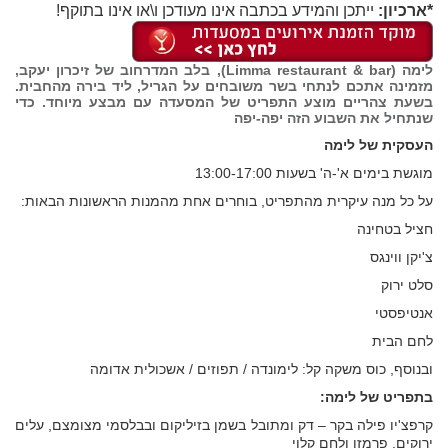
*ארכיון:
ייתכן והמידע בכתבה אינו מעודכן ו\או אינו בתוקף!
לימה (Limma restaurant & bar), בלב המדרחוב של זיכרון יעקב,
מזמינה אתכם לנתחי בשר משובחים על הגריל, ליד בירה מהחבית.
בשעת צהריים מוצע התפריט של המסעדה עם מבצע מיוחד. כדי
שנתחיל את השבוע הזה יפה-יפה
העסקית של לימה
מוגשת בימים א'-ה' בשעות 13:00-17:00
על כל מנה עיקרית מהתפריט, בוחרים אחת מהמנות הראשונות הבאות:
חציל בטחינה
צ'יקן ווינגס
סלט ירוק
אנטיפסטי
לחם הבית
ובנוסף, כוס משקה קל: לימונדה / תפוזים / אשכולית אדומה
בתפריט של לימה:
קרפצ'יו פילה בקר – דק ומתובל בשמן בזיליקום ובבלסמי מצומצם, עלים
ירוקים, פרמזן ולחם קלוי