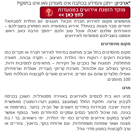
*ארכיון:
ייתכן והמידע בכתבה אינו מעודכן ו\או אינו בתוקף!
מחפשים מקום לאירוע חברה הבא? חוגגים יום הולדת לסבתא?
חוזרים מבר מצווה בכותל? אירוע במסעדה הוא הפתרון בשבילכם –
האורחים שלכם יאכלו אוכל טוב ולכם ייחסך הרבה כאב ראש.
אספנו בשבילכם מסעדות לאירועים
מקום מהסרטים
מקום מהסרטים בתל אביב מותאם במיוחד לאירועי חברה או חברים כמו
מסיבות רווקים / רווקות וימי הולדת. העיצוב – תקרה גבוהה, תאורה
מתחלפת, תמונות של כוכבים על הקירות – מתאימים למסיבות חיות,
בעיקר בשילוב עם אלכוהול, מערכת קריוקי (עברית, אנגלית וצרפתית)
ואפילו מלצרים שהם גם זמרים. אירועים סגורים לקבוצות הכוללות מעל
100 מוזמנים.
מרגו
מרגו הוא בית לכנסים ולאירועים באווירה פסטורלית, השוכן בכניסה
לקיבוץ צרעה. חלוקת החלל (שמעוצב בסגנון רטרו-רומנטי) מאפשרת
פינות ישיבה מבודדות בחדרים השונים של הבית, בחצר, במרפסת או
בגינה, מה שיכול להפוך כנסים עסקיים למיוחדים מאד. בנוסף אפשר
לערוך במקום אירועים פרטיים כמו ימי הולדת, ימי נישואים, בר / בת
מצווה ושאר שמחות משפחתיות, וגם ארוחת בוקר, בראנץ', צהריים או
ערב לקבוצות במגוון סדרי גודל.