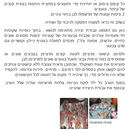
כל קיסם צימוק או חתיכת פרי ותוקעים במחצית התפוח בצורת קוצים
של קיפוד, ונועצים
2 פיסות קטנות של מרשמלו לבן בתור עיניים.
בשלב זה כדאי לעשות הפסקה לכיבוד קל ושתיה.
כאן גם הוספנו עבודת יצירה מתאימה לנושא : בתוך כוסיות שקופות
חד-פעמיות עורכים שכבות צבעוניות של קטניות יבשות מסוגים שונים
(תירס, עדשים, אפונה וכד'). מכסים למעלה בעטיף ניילון וקושרים עם
סרט צבעוני.
ולסיום: קישוטי מרציפן לעוגה. קונים מרציפן בצבעים שונים או
שמוסיפים כמה טיפות צבעי מאכל בגוונים שונים למרציפן לבן.
מוציאים את עוגת השוקולד, שכמובן נראית עצובה ללא קישוטים ונותנים
להם לקשט אותן בפסלים לפי דמיונם – פרחים, פירות וכדומה. להקפיד
שלא יהיו גדולים מדי, כך שיהיה די מקום על העוגה לכל הקישוטים.
בסוף הערב כל ילד לוקח הביתה צלחת מרשימה ועליה שלל הערב,
ובנוסף את עבודת היצירה שהכינו.
עוגיות מקושטות