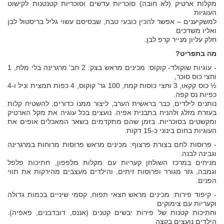
מקלות ארטיק (לא חובה) סוכריות עדשים וסוכריות קטנטנות לקישוט
העוגיות
למשקיענים – אפשר להכין כובעי טבח, שבסיסם עשוי גליל בריסטול לבן
ואליו משדכים
חלק עליון מנייר קרפ לבן.
מה בתפריט?
- עוגיות שוקולד- קוקוס: מכינים מראש בצק: 2 חב' מרגרינה בלי מלח, 1
וחצי כוס סוכר,
½ כוס קקאו, 3 וחצי כוסות קמח, 100 גר' קוקוס, 4 כפות תמצית וניל ו-4
כפיות נס קפה.
נותנים לילדים, כבר בראשית הערב, ליצור ממנו כדורים, להשטיח קלות
בעזרת מזלג ולהניח בתבנית אפיה. נועצים בכל עוגיה את מקל הארטיק
ומקשטים בסוכריות. בזמן שהם מתקדמים בשאר המאכלים אופים את
העוגיות בחום בינוני כ-15 דקות.
- פרוסות לחם בצורת פרצוף: מכינים מראש פרוסות מרוחות במרגרינה
וגבינה לבנה.
מניחים במרכז השולחן קעריות עם מקלות מלפפון, חתיכות פלפל
וגמבה, גזר מגורר ופרוסות זיתים, והילדים מעצבים מהירקות את תווי
הפנים.
- קיפוד פירות: מכינים מראש חצאי תפוח, קסמי שיניים בכמות גדולה
וקעריות עם צימוקים
וחתיכות קטנות של פירות יבשים קטנים (אננס, דובדבנים, פאפיה).
הילדים נועצים בקצה