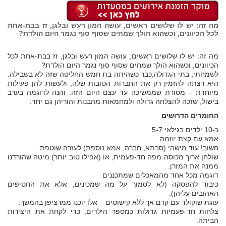
מה זה: יש לו שלושים ראשים, עושה המון רעש ובלגן, זז בבת-אחת
לכל הכיוונים, וכשהוא הולך שמחים שסוף סוף נגמר היום הולדת?
מה זה: יש לו שלושים ראשים, עושה המון רעש ובלגן, זז בבת-אחת לכל
הכיוונים, וכשהוא הולך שמחים שסוף סוף נגמר היום הולדת?
לשמחתי, בתי הגדולה,כבר כשהיתה בת חמש החליטה שזה לא בשבילה.
היא רצתה להזמין רק את החברות הטובות שלה, ולעשות להן פעילות
מיוחדת – מסורת שממשיכה עד עצם היום הזה. והנה לדוגמה בערב
בישול, שזכה להצלחה גדולה ולמחמאות מהבנות והוריהן גם יחד.
החומרים הדרושים
כ-10 ילדים בגילאי 5-7
אמא עם קצת יוזמה.
חשוב! עוד מישהי (סבתא, חברה, אמא נוספת) לעזרה שוטפת.
שולחן ארוך מכוסה מפה חד-פעמית, או (אפילו טוב יותר) מיטה שהורדנו
ממנה את המזרן.
דוגמה מכל אחד מהמאכלים שמתכננים
כיבוד להפסקה (לא לסמוך על מה שמכינים, אלא את החטיפים
האהובים עליהן).
עוגת שוקולד עם קרם אך ללא קישוטים – אלו יוכנו ממרציפן בהמשך.
צלחות חד-פעמיות גדולות כמספר הילדים, כדי לקחת את היצירות
הביתה.