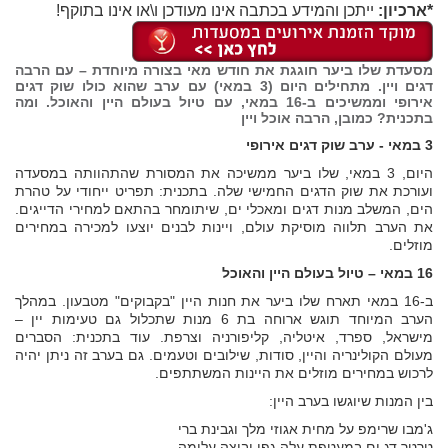
*ארכיון:
ייתכן והמידע בכתבה אינו מעודכן ו\או אינו בתוקף!
מסעדת שלו ביער חוגגת את חודש מאי בצורה מיוחדת – עם הרבה
דגים ויין. מתחילים היום (3 במאי) עם ערב שהוא כולו שוק דגים
אירופי וממשיכים ב-16 במאי, עם טיול בעולם היין והאוכל. ומה
בתכנית? כמובן, הרבה אוכל ויין
3 במאי - ערב שוק דגים אירופי
היום, 3 במאי, שלו ביער ממשיכה את המסורת שהתהוותה במסעדה
ועורכת את שוק הדגים החמישי שלה. בתכנית: תפריט ייחודי על טהרת
הים, המשלב מנות דגים ומאכלי ים, שיתומחר בהתאם למחירי הדייגים.
את הערב תלווה מוסיקת עולם, ויינות לבנים יוצעו למכירה במחירים
מוזלים.
16 במאי – טיול בעולם היין והאוכל
ב-16 במאי תארח שלו ביער את חנות היין "בקבוקים" מטבעון. במהלך
הערב המיוחד תוגש ארוחה בת 6 מנות שתכלול גם טעימות יין –
מישראל, ספרד, איטליה, קליפורניה וצרפת. עוד בתכנית: הסברים
מעולם הקולינריה והיין, סודות, שילובים וטעמים. גם בערב זה ניתן יהיה
לרכוש במחירים מוזלים את היינות המשתתפים.
בין המנות שיוגשו בערב היין:
ג'מבו שרימפ על מחית אגוזי מלך וגבינת ברי
טרטר דג ים במעטפת עלה גפן וביצה עלומה