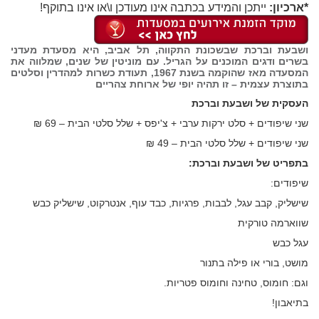
*ארכיון:
ייתכן והמידע בכתבה אינו מעודכן ו\או אינו בתוקף!
ושבעת וברכת שבשכונת התקווה, תל אביב, היא מסעדת מעדני
בשרים ודגים המוכנים על הגריל. עם מוניטין של שנים, שמלווה את
המסעדה מאז שהוקמה בשנת 1967, תעודת כשרות למהדרין וסלטים
בתוצרת עצמית – זו תהיה יופי של ארוחת צהריים
העסקית של ושבעת וברכת
שני שיפודים + סלט ירקות ערבי + צ'יפס + שלל סלטי הבית – 69 ₪
שני שיפודים + שלל סלטי הבית – 49 ₪
בתפריט של ושבעת וברכת:
שיפודים:
שישליק, קבב עגל, לבבות, פרגיות, כבד עוף, אנטרקוט, שישליק כבש
שווארמה טורקית
עגל כבש
מושט, בורי או פילה בתנור
וגם: חומוס, טחינה וחומוס פטריות.
בתיאבון!