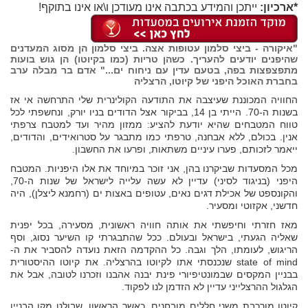
*ארכיון:
ייתכן והמידע בכתבה אינו מעודכן ו\או אינו בתוקף!
"איקורה - ביצי סלמון עטופות אצה. ביצי סלמון הן מסוג המעדנים
שהיפנים יודעים להעריך. כשהן טריות (כמו בקיוטו) הן גוש בועות
מתפצפצות בפה, בטעם עדין עם ניחוח ים..." אדם בר מבלה ערב
בחברת האוכל היפני של קיוטו, הרצליה
החוויה המכוננת שעיצבה את התודעה הקולינרית שלי התרחשה אי אז
בשנות ה-70. הייתי בן 14, בביקור אצל הדודים בניו יורק, ונחשפתי לכל
טווח המטבחים שהיא יודעת להציע: ממזון מהיר ועד למטבח צרפתי
אנין. בכולם, ללא אבחנה, טרפתי כמו מתבגר על סטרואידים, והדודים,
ייאמר לזכותם, פערו עיניים משתאות, ופרעו את החשבון.
מכל המסעדות שביקרנו בהן, אני זוכר במיוחד את אלו היפניות. המטבח
היפני (בניגוד לסיני) עדיין לא עשה עלייה לישראל של שנות ה-70,
והקונספט של אכילת דגים נאים, עטופים באצות ים (רחמנא ליצלן), היה
חדשני, אקזוטי ומסעיר.
מאז חזרתי וחיפשתי את אותה חוויה ראשונית, מסעירה, בכל יפנית
שאליה הגעתי, בישראל ובעולם. ככל שהתבגרתי קו השיער נסוג, וסף
הריגוש, לעומתו, הלך וגבה. כל ההקדמה הזאת נועדה להסביר את ה-
state of mind שנכנסתי אתו לקיוטו בהרצליה. את קיוטו ההיסטורית
בבניין המקסים שבמונטיפיורי פינת יבנה אהבנו וזכרנו לטובה, אבל את
הגלגול ההרצלייני עדיין לא הזדמן לנו לפקוד.
קיוטו מורכבת משני חללים מובחנים, כאשר הראשון, שבולט מקו הבניין