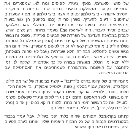
של סושי, סאשימי, מאקי, ניגירי, קונוסים ומה לא, שמפארים את
התפריט בקיוטו. ממחלקת הניגירי בחרנו שתי בחירות הרפתקניות
יחסית: איקורה - ביצי סלמון עטופות אצה. ביצי סלמון הן מסוג המעדנים
שהיפנים יודעים להעריך. כשהן טריות (כמו בקיוטו) הן גוש בועות
מתפצפצות בפה, בטעם עדין עם ניחוח ים. במפעלי הדגה באלסקה
שבהם זכיתי לעבוד, היה ל-Egg room מעמד מיוחד. רק נשים הורשו
לעסוק במלאכה העדינה של הפרדת שק הביצים ואריזתו, כשכל זה נעשה
תחת עיניהם המשגיחות של פקחים יפנים (מכיוון שממילא כל הסחורה
נשלחה ליפן). מיותר לציין שאז לא זכיתי לטעום מהמעדן, ואילו היום הוא
נגיש וטעים להפליא. הבחירה הלא שגרתית (אבל לא פחות מוצלחת)
השנייה הייתה אונגי - צלופח ברוטב טריאקי על מלפפונים. כל המנות,
ללא יוצא מן הכלל, מוגשות בצורה כל כך אסתטית, שלקח לנו זמן
להתגבר על האשמה שמתעוררת כשמחריבים את האסתטיקה עם
הנגיסה הראשונה.
מהמיוחדים של קיוטו בחרנו ב"ריינבו" – קשת צבעונית של שרימפ חלוט,
מקל סרטן וירקות, עטוף בסלמון, טונה, ילוטייל ואבוקדו; וב"יאקוזה רול" –
סלמון, טונה, ילוטייל, אבוקדו ומיונז פיקנטי עטוף בעירית. אחרי שכבר
היינו בשוונג, לא התאפקנו והזמנו גם ניגירי לוקוס וניגירי סקאלופ וסשימי
ילוטייל. את כל העושר הימי הזה בחרנו ללוות דווקא בכוס יין אדום (מרלו
של כרם קלע, ירדן), יין נפלא, פירותי ובעל גוף.
קינחנו בקראמבל תפוחים שהיה בלתי יפני בעליל, אבל עמד בכבוד
בסטנדרטים הגבוהים של כל המנות היפניות שליוו אותנו בערב הטעים
הזה, שפתח לנו את סוף השבוע.