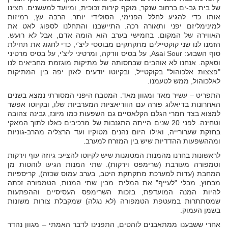
של בית גב-ים ברחוב שנקר, מוקף קירות זכוכית, ומיועד למעשנים. חצינו
אותו כדי להגיע לחלל הפנימי, הסולידי יותר. הרבה עץ, רמיזות
למינימליזם יפני ותאורה רכה. התיישבנו והתחלנו לספוג לאט את
האווירה של המקום. בחמישי בערב הוא הומה אדם, אבל לא רועש.
הזמנו לנו שני קוקטיילים מתקתקים מבוססי ליצ'י, כדי לחגוג את תחילת
סוף השבוע: Asai Sour, על בסיס וודקה, ומרטיני ליצ'י, על בסיס מרטיני
וסאקה. אנחנו לא אוהבים שבחסותה של מתיקות מוגזמת מחביאים לנו
"פצצות אלכוהול" בקוקטייל, ובקיוטו יודעים לאזן יפה בין המתיקות
לאלכוהול, ממש לטעמנו.
התפריט – עשיר מאד ומגוון מאד. המטבח היפני המסורתי נמצא בשנים
האחרונות בדיאלוג פורה עם הווריאציות המערביות שלו, ובקיוטו אפשר
למצוא בצד חמרי הגלם הקלאסיים גם השפעות כמו מיונז, גבינה צהובה
וטחינה. לפני 20 שנים הייתה התגנבות של מרכיבים כאלו לתוך המאקי
בחזקת שערורייה, ואילו היום נהנים מטוקיו ועד הרצליה מהרב-גוניות
ומההשפעות ההדדיות שיש בין המזרח למערב.
לראשונות בחרנו מהמנות המטוגנות שיש לקיוטו להציע: גיוזה עוף וירקות
וטמפורה מעורבת (שרימפס וירקות). שתי המנות הגיעו לוהטות מן
המחבת (עדות למערכת מתקתקת היטב, בערב עמוס שכזה), קריספיות
מבחוץ, מבלי "לעייף" את המלית. מבין שתי המנות, הטמפורה זכתה
להיות המנה המועדפת, בזכות השרימפס העסיסיים וההפתעות
שמסתתרות במעטפת הטמפורה (לא נגלה) שמקבלת צורות משונות
בשמן העמוק.
אחרי ששבענו ממתאבנים לוהטים, התפנינו לדבר האמתי – מגוון נהדר