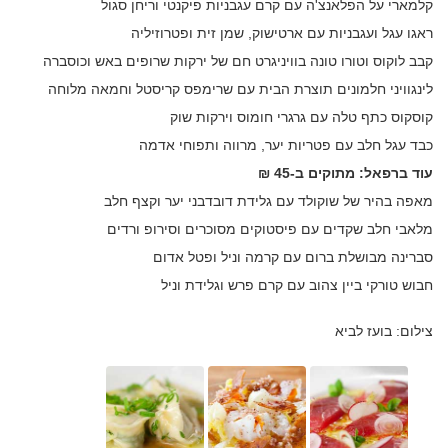
קלמארי על הפלאנצ'ה עם קרם עגבניות פיקנטי וריחן סגול
ראגו עגל ועגבניות עם ארטישוק, שמן זית ופטרוזיליה
קבב לוקוס וטורו טונה בוויניגרט חם של ירקות שרופים באש וכוסברה
לינגוויני חלמונים תוצרת הבית עם שרימפס קריסטל וחמאה מלוחה
קוסקוס כתף טלה עם גרגרי חומוס וירקות שוק
כבד עגל חלב עם פטריות יער, מרווה ותפוחי אדמה
עוד ברפאל: מתוקים ב-45 ₪
מאפה בהיר של שוקולד עם גלידת דובדבני יער וקצף חלב
מלאבי חלב שקדים עם פיסטוקים מסוכרים וסירופ ורדים
סברינה מבושלת ברום עם קרמה וניל ופטל אדום
חבוש טורקי ביין צהוב עם קרם פרש וגלידת וניל
צילום: בועז לביא