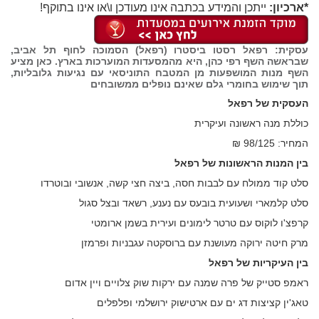
*ארכיון:
ייתכן והמידע בכתבה אינו מעודכן ו\או אינו בתוקף!
עסקית: רפאל רסטו ביסטרו (רפאל) הסמוכה לחוף תל אביב,
שבראשה השף רפי כהן, היא מהמסעדות המוערכות בארץ. כאן מציע
השף מנות המושפעות מן המטבח התוניסאי עם נגיעות גלובליות,
תוך שימוש בחומרי גלם שאינם נופלים ממשובחים
העסקית של רפאל
כוללת מנה ראשונה ועיקרית
המחיר: 98/125 ₪
בין המנות הראשונות של רפאל
סלט קוד ממולח עם לבבות חסה, ביצה חצי קשה, אנשובי ובוטרדו
סלט קלמארי ושעועית בובעס עם נענע, רשאד ובצל סגול
קרפצ'ו לוקוס עם טרטר לימונים ועירית בשמן ארומטי
מרק חיטה ירוקה מעושנת עם ברוסקטה עגבניות ופרמזן
בין העיקריות של רפאל
ראמפ סטייק של פרה שמנה עם ירקות שוק צלויים ויין אדום
טאג'ין קציצות דג ים עם ארטישוק ירושלמי ופלפלים