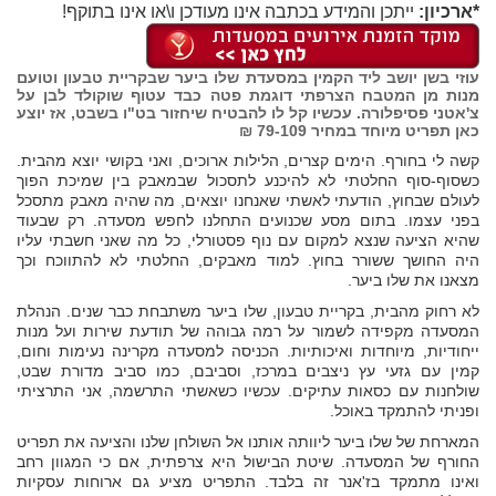
*ארכיון:
ייתכן והמידע בכתבה אינו מעודכן ו\או אינו בתוקף!
עוזי בשן יושב ליד הקמין במסעדת שלו ביער שבקריית טבעון וטועם
מנות מן המטבח הצרפתי דוגמת פטה כבד עטוף שוקולד לבן על
צ'אטני פסיפלורה. עכשיו קל לו להבטיח שיחזור בט"ו בשבט, אז יוצע
כאן תפריט מיוחד במחיר 79-109 ₪
קשה לי בחורף. הימים קצרים, הלילות ארוכים, ואני בקושי יוצא מהבית.
כשסוף-סוף החלטתי לא להיכנע לתסכול שבמאבק בין שמיכת הפוך
לעולם שבחוץ, הודעתי לאשתי שאנחנו יוצאים, מה שהיה מאבק מתסכל
בפני עצמו. בתום מסע שכנועים התחלנו לחפש מסעדה. רק שבעוד
שהיא הציעה שנצא למקום עם נוף פסטורלי, כל מה שאני חשבתי עליו
היה החושך ששורר בחוץ. למוד מאבקים, החלטתי לא להתווכח וכך
מצאנו את שלו ביער.
לא רחוק מהבית, בקריית טבעון, שלו ביער משתבחת כבר שנים. הנהלת
המסעדה מקפידה לשמור על רמה גבוהה של תודעת שירות ועל מנות
ייחודיות, מיוחדות ואיכותיות. הכניסה למסעדה מקרינה נעימות וחום,
קמין עם גזעי עץ ניצבים במרכז, וסביבם, כמו סביב מדורת שבט,
שולחנות עם כסאות עתיקים. עכשיו כשאשתי התרשמה, אני התרציתי
ופניתי להתמקד באוכל.
המארחת של שלו ביער ליוותה אותנו אל השולחן שלנו והציעה את תפריט
החורף של המסעדה. שיטת הבישול היא צרפתית, אם כי המגוון רחב
ואינו מתמקד בז'אנר זה בלבד. התפריט מציע גם ארוחות עסקיות