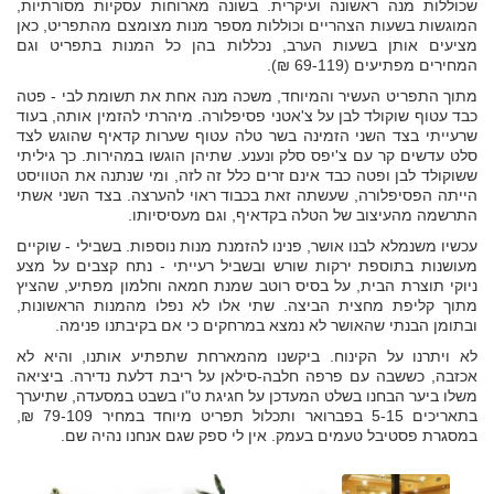
שכוללות מנה ראשונה ועיקרית. בשונה מארוחות עסקיות מסורתיות,
המוגשות בשעות הצהריים וכוללות מספר מנות מצומצם מהתפריט, כאן
מציעים אותן בשעות הערב, נכללות בהן כל המנות בתפריט וגם
המחירים מפתיעים (69-119 ₪).
מתוך התפריט העשיר והמיוחד, משכה מנה אחת את תשומת לבי - פטה
כבד עטוף שוקולד לבן על צ'אטני פסיפלורה. מיהרתי להזמין אותה, בעוד
שרעייתי בצד השני הזמינה בשר טלה עטוף שערות קדאיף שהוגש לצד
סלט עדשים קר עם צ'יפס סלק ונענע. שתיהן הוגשו במהירות. כך גיליתי
ששוקולד לבן ופטה כבד אינם זרים כלל זה לזה, ומי שנתנה את הטוויסט
הייתה הפסיפלורה, שעשתה זאת בכבוד ראוי להערצה. בצד השני אשתי
התרשמה מהעיצוב של הטלה בקדאיף, וגם מעסיסיותו.
עכשיו משנמלא לבנו אושר, פנינו להזמנת מנות נוספות. בשבילי - שוקיים
מעושנות בתוספת ירקות שורש ובשביל רעייתי - נתח קצבים על מצע
ניוקי תוצרת הבית, על בסיס רוטב שמנת חמאה וחלמון מפתיע, שהציץ
מתוך קליפת מחצית הביצה. שתי אלו לא נפלו מהמנות הראשונות,
ובתומן הבנתי שהאושר לא נמצא במרחקים כי אם בקיבתנו פנימה.
לא ויתרנו על הקינוח. ביקשנו מהמארחת שתפתיע אותנו, והיא לא
אכזבה, כששבה עם פרפה חלבה-סילאן על ריבת דלעת נדירה. ביציאה
משלו ביער הבחנו בשלט המעדכן על חגיגת ט"ו בשבט במסעדה, שתיערך
בתאריכים 5-15 בפברואר ותכלול תפריט מיוחד במחיר 79-109 ₪,
במסגרת פסטיבל טעמים בעמק. אין לי ספק שגם אנחנו נהיה שם.