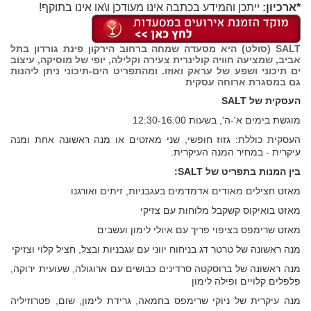
*ארכיון:
ייתכן והמידע בכתבה אינו מעודכן ו\או אינו בתוקף!
SALT (סולט) היא מסעדה שמחה ברחוב הירקון פינת גורדון בתל
אביב, שמציעה חוויה קולינרית צעירה וקלילה, יופי של מוסיקה, עיצוב
ים תיכוני ושפע של עראק ואוזו. ומהתפריט הים-תיכוני ניתן ליהנות
גם במסגרת ארוחה עסקית
העסקית של SALT
מוגשת בימים א'-ה', בשעות 12:30-16:00
העסקית כוללת: גזוז חופשי, שני מאזטים או מנה ראשונה אחת ומנה
עיקרית - במחיר המנה העיקרית.
בין המנות בתפריט של SALT:
מאזט חצילים מאודים אדמדמים בעגבניות, זיתים ואורגנו
מאזט בואיקוס קשקבל מלוחות עם צזיקי
מאזט שרימפס בציפוי פריך עם איולי לימון ועשבים
מנה ראשונה של טרטר דג בניחוח יווני עם עגבניות ובצל, חציל קלוי וצזיקי
מנה ראשונה של ברוסקטה סרדינים כבושים עם ארוגולה, שעועית ירוקה,
פלפלים קלויים ופילה לימון
מנה עיקרית של ניוקי שרימפס בחמאה, גרידת לימון, שום, פטרוזיליה