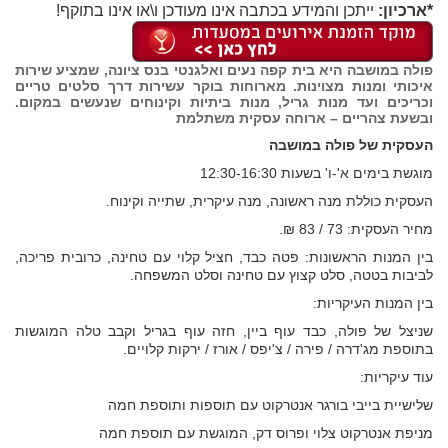
*ארכיון:
ייתכן והמידע בכתבה אינו מעודכן ו\או אינו בתוקף!
פולה במושבה היא בית קפה נעים ואלגנטי בנס ציונה, שמציע שירות
איכותי ומנות מצוינות. מארוחות בוקר עשירות דרך סלטים טריים
וכריכים ועד מנות גריל, מנות ביתיות וקינוחים שנעשים במקום.
ובשעת צהריים – ארוחה עסקית משתלמת
העסקית של פולה במושבה
מוגשת בימים א'-ו' בשעות 12:30-16:30
העסקית כוללת מנה ראשונה, מנה עיקרית, שתייה וקינוח.
מחיר העסקית: 73 / 83 ₪.
בין המנות הראשונות: פטה כבד, חציל קלוי עם טחינה, כרובית פריכה,
לביבות בטטה, סלט קצוץ עם טחינה וסלט המשפחה.
בין המנות העיקריות:
שניצל של פולה, כבד עוף ביין, חזה עוף בגריל וקבב טלה המוגשות
בתוספת מג'דרה / פירה / צ'יפס / אורז / ירקות קלויים.
עוד עיקריות:
שלישיית בייבי בורגר אנטרקוט עם תוספות ותוספת חמה
מניפת אנטרקוט צלוי ופרוס דק, המוגשת עם תוספת חמה