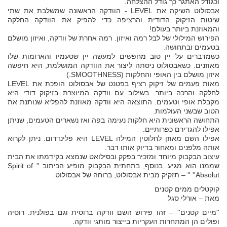
וכגודל האתגר כך גודל ההצלחה.
אבסולוט השיקה את LEVEL - הוודקה הראשונה שמשלבת את שתי
שיטות הזיקוק הדודית והרציפה כדי להפיק את הוודקה החלקה
והמאוזנת ביותר בעולם!
הפירוש המילולי של לבל רמה ואיזון. רמה אחרת של וודקה, ואיזון מושלם
בטעמים ובתחושה.
כשמדברים על יין טוב מחפשים למעשה יין שטעמיו והארומות שלו
מאוזנים. כשאבסולוט ניסתה ליצור את הוודקה המושלמת, היא חיפשה
איזון מושלם בין האופי והחלקות (SMOOTHNESS.)
מאות פעמים של זיקוק רציף בפטנט של אבסולוט הופכת את LEVEL
לחלקה והרכה ביותר. בשילוב עם וודקה המיוצרת בזיקוק דודי היא
מקבלת אופי וטעמים. התוצאה היא וודקה מאוזנת להפליא שנותנת את
הטוב שבשני העולמות.
התחושה הראשונית היא חלקות נעימה בפה ואז נשארים הטעמים, שניתן
אפילו להגדירם כפרותיים.
אפילו השם מאוזן לחלוטין המילה LEVEL היא פלינדרום. ניתן לקרוא
אותה מלפנים ומאחור בדיוק אותו דבר.
עיצוב הבקבוק מיוחד ומזכיר בפקק ובסילואט שנמצא בקידמתו את הבית
שממנו הוא מגיע. בנוסף, בתחתית הבקבוק מופיע הכיתוב '' Spirit of
Absolut'' '' – תזקיק מבית אבסולוט, ברוחה של אבסולוט.
קוקטלים ממים קטנים
מאת – אורלי סגל
''מיים קטנים'' – זהו פירוש השם וודקה ברוסית וגם בפולנית. רוסיה
ופולים הן המתחרות העקריות בייצור מותגי וודקה.