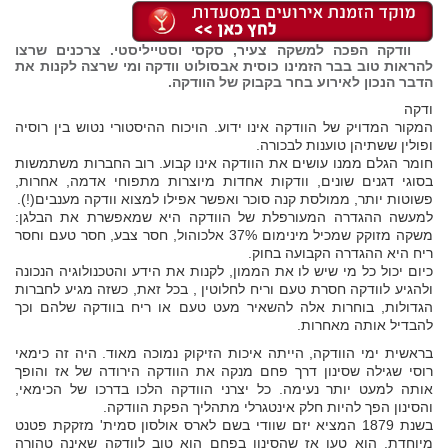
וודקה הפכה למשקה צעיר, סקסי וסטייליסטי. צרכנים שרצו
להראות טוב בבר הזמינו כוסית אבסולוט וודקה ומי שרצה לקנות את
הדבר הנכון לאירוע בחר בקבוק של הוודקה.
ודקה
המקור המדויק של הוודקה אינו ידוע. הויכוח ההיסטורי נטוש בין רוסיה
ופולין ששתיהן טוענות לבכורה.
חומר הגלם ממנו עושים את הוודקה אינו קבוע. רוב החברות משתמשות
בסוגי דגנים שונים, וודקות אחדות מיוצרות מתפוחי אדמה, אחרות,
פשוטות יותר, ממולסת קנה סוכר ואפשר אפילו למצוא וודקה מענבים(!).
למעשה ההגדרה המעורפלת של הוודקה היא שמאפשרת את הבלגן:
משקה מזוקק שמכיל מינימום 37% אלכוהול, חסר צבע, חסר טעם וחסר
ריח היא ההגדרה הקבועה בחוק.
כיום יכול כל מי שיש לו את הממון, לקנות את הידע והטכנולוגיה הנכונה
ולהגיע לוודקה חסרת טעם וריח לחלוטין , בכל זאת, כשזה מגיע לחברות
הגדולות, בוחרות אלה להשאיר מעט טעם או ריח בוודקה שלהם וכך
להבדיל אותה מאחרות.
בראשית ימי הוודקה, הייתה איכות הזיקוק נמוכה מאוד. היה זה כימאי
רוסי שגילה שסינון דרך פחם מנקה את הוודקה הירודה של אז והופך
אותה למעט יותר נעימה. כל יצרני הוודקה הלכו בדרכו של הכימאי,
והסינון הפך להיות חלק אינטגרלי מתהליך הפקת הוודקה.
בשנת 1879 המציא יזם שוודי בשם לארס אולסון סמית' מזקקת פטנט
מיוחדת. הוא טען אז שהסינון בפחם הוא טוב לוודקה שאינה טהורה