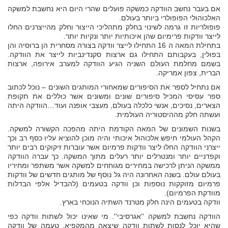
אם בעבר נחשב הוודקה כמשקה פועלים שהרי היום היא נחשבת למשקה
האלכוהולי הפופולרי ביותר בעולם.
פופולריות זו גרמה לשינוי בחלק מתהליכי הייצור וחלק מהייצרנים החלו
לייצר וודקות פרימיום שהן איכותיות יותר ונקיות יותר.
בתחילת המאה ה 16 התחילו לייצר וודקה בצורה מסחרית הן ברוסיה והן
בפולין, בעקבותם התחילו גם ארצות סקנדינביות לייצר את הוודקה.
בשמם מחלמת העולם השניה הגיע הוודקה למערב אירופה, ארצות
הברית, צפון אמריקה.
אם נתחיל לספר את הסיפורים שמאחורי המותגים השונים – נוכל לכתוב
ספר עסיסי המכיל סיפורים שונים ומשונים אשר כוללים את תקופת
הצארים, נסיכים, אנשי כלכלה בעולם, מעצבי אופנה ועוד…הוודקה היתה
ועשתה חלק מההיסטוריה העולמית.
בשנות השמונים של המאה הקודמת היתה מהפכה הקשורה למשקה.
הקהל העולמי חיפש אלכוהול איכותי והיה מוכן להוציא עליו כסף רב וכך
ייצרני הוודקה החלו ליצר וודקות פרמיום אשר עוברות זיקוקים רבים יותר
וקפדניים יותר ומנטרלים יותר רעלים מתוך המשקה. כך עברה הוודקה
ממשקה הניתן לרכישה במחירים מגוחחים למשקה אשר משתפר ומחיריו
בעולם עולם. בשנה האחרונה היה גל נוסף של מותגים חדשים של וודקות
פרמיום מזוקקות נוספות וכן וודקה בטעמים (להבדיל אלפי הבדלות
מוודקת הפרמיום).
וודקה בטעמים הינה חלק מטרנד השתיה הנוכחי בארץ.
הוודקה נחשבת למשקה ''אגרסיבי''. מי שאינו יכול לשתות וודקה כפי
שהיא יוכל לנסות לשתות וודקה שיצאה מהמקפיא. טעמה של וודקה