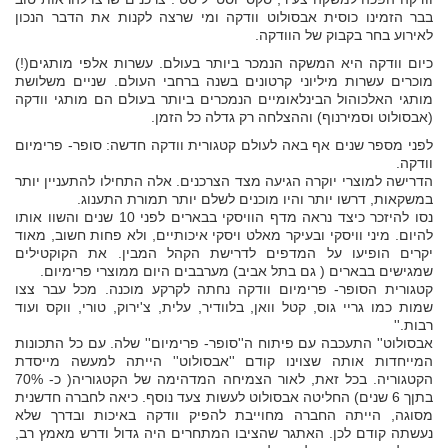
בבר הזמינו כוסית אבסולוט וודקה ומי שרצה לקנות את הדבר הנכון
לאירוע בחר בקבוק של הוודקה.
כיום וודקה היא המשקה הנמכר ביותר בעולם. עשרות אלפי מותגים(!)
מוכרים עשרות מיליוני קרטונים בשנה ברחבי העולם. שניים משלושת
מותגי האלכוהול הבינלאומיים הנמכרים ביותר בעולם הם מותגי וודקה
(אבסולוט וסמירנוף) וההצלחה רק גדלה כל הזמן.
לפני מספר שנים אף באה לעולם קטגורית וודקה חדשה: סופר- פרימיום
וודקה.
הדרישה למוצרי יוקרה הגיעה מצד הצרכנים. אלה התחילו להתעניין יותר
במשקאות, דרשו יותר והיו מוכנים לשלם יותר תמורת התענוג.
נסו להיזכר כיצד נראה מדף הוויסקי בבארים לפני 10 שנים והשוו אותו
להיום. מיני וויסקי ובעיקר מאלט ויסקי איכותיים, ולא פחות חשוב, מאוד
יקרים הופיעו על המדפים לדרישת הקהל המבין. את הקוקטילים
שמגישים בבארים ( גם בתל אביב) מערבבים היום ממוצרי פרימיום.
קטגורית הסופר- פרימיום וודקה נחתה לקרקע מוכנה. מכל עבר צצו
שמות כמו גריי גוס, קטל וואן, בלוודיר, עלית, צ'ירוק, טורי, ווקס ועוד
רבות.''
אבסולוט'' התעכבה עם פיתוח ה''סופר- פרימיום'' שלה. עם כל התכונות
המייחדות אותה שצוינו קודם ''אבסולוט'' הייתה למעשה מייסדת
הקטגוריה. בכל זאת, לאור הצמיחה המדהימה של הקטגוריה( כ- 70%
בתןך 6 שנים) החליטה אבסולוט לעשות צעד נוסף. כיאה לחברה חדשנית
מסוגה, הייתה החברה מחוייבת להפיק וודקה באיכות ובדרך שלא
נעשתה קודם לכן. האתגר שהציבו המתחרים היה גדול ודרש מאמץ רב,