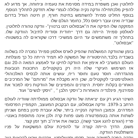
לחלוטין ואכן משפרת במידה מסוימת את טעמיה וניחוחה, אך מדוע לא
להפיק מלכתחילה וודקה נקיה וצלולה לגמרי שלא תזדקק לתהליך הנוסף.
בנוסף החליט סמית' להשתמש בחיטת חורף, זן חיטה הגדל בדרום
שבדיה ואינו עובר ריסוס כלל, כחומר הגלם שלו
המזקקה שלו הפיקה את ה''אבסולוט רנט ברנווין''- וודקה טהורה לחלוטין.
לאולסון סמית' הייתה גם דרך ייחודית וסודית לתיבול הוודקה שלו.
בתהליך זה משתמשים עד היום ממשיכי דרכו שקוראים לה בפשטות-
''אבסולוט''.
בזמן שהוודקה המושלמת שהפיק לארס אולסון סמית' נמכרה לה בשלווה
בשבדיה בלבד,ההיסטוריה של המשקה לא תמיד הייתה כל כך מוצלחת.
העולם המערבי לא אימץ את הוודקה לחיקו עד לאמצע המאה ה-20 וגם
אז השימוש העיקרי שלה היה רק בקוקטילים. התכונות הנובעות
מהגדרתה- חוסר טעם וחוסר ריח, עושים אותה לבסיס האלכוהולי
האולטימטיבי לקוקטילים, שכן היא מקבלת את ''מרותם'' של המרכיבים
האחרים בקלות יחסית. היצרנים והמפיצים של הוודקות ניסו למכור את
סמירנוף, פינלנדיה והאחרות כ''ויסקי הלבן '' , ''ויסקי לנשים'' ועוד.
השינוי הגיע רק עם יציאתה של וודקה אבסולוט ממולדתה שוודיה לעולם
הרחב ב-1979. וודקה אבסולוט, עם הבקבוק המעוצב, הקמפיין הפרסומי
המדהים, וכמובן הוודקה הנקייה ביתר, שלא עוברת סינון בפחם ושניתן
לשתות אותה בטמפרטורה מעט פחות קרה ולכן אינה מתוספת באנטי-
פריז (הגורם להנג אובר קשה), כבשה את ארה''ב תוך זמן קצר.
משם, הדרך הייתה קצרה עד להפיכת עולם המשקאות על פניו
והשתלטות הוודקה.
וודקה הפכה למשקה צעיר, סקסי וסטייליסטי. צרכנים שרצו להראות טוב