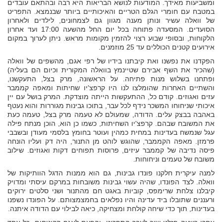
ומשביעות מאידך. המודעות לנושא הבריאות היא רבה ובהתאם עובדים
במטבח עם חומרי הגלם הטריים והאיכותיים ביותר שבנמצא. התפריט
של וואלה עשיר ונותן מענה מגוון גם לצמחונים, לילדים ולאחרון
הסועדים. המסעדה פתוחה בכל יום החל מהשעה 17:00 ועד אחרון
הלקוחות, ובסופי שבוע רצוי להזמין מקומות מראש. ניתן לערוך במקום
אירועים קטנים הכוללים עד 25 מוזמנים.
הפקדנו את נפשנו ואת קיבתנו בידיו של רפי אגם, מהשפים של וואלה
(שהכיר את השף אבירם שטיינמץ בוואלה המקורית וכיום הם בעליה)
ופתחנו בשלוש מנות פתיחה. על הראשונה, מרק בצל, התעקשנו,
והשתיים האחרות שהומלצו לנו היו קרפצ'יו שחיתות ומאפה קממבר
עזים ואגוזים. קודם כל, ההתעקשות הייתה מוצדקת. המרק בושל עם יין
איכותי שניחוחו המשכר נידף לכל עבר, בתוכו גבינות מגוררות והוא נעטף
באהבה בבצק עלים. הדודה, שמעולם לא טעמה מרק בצל, טעמה כעת
את המשובח שבהם. קרפצ'יו השחיתות, כשמו כן הוא, הוכן מנתח פילה
עגל שנמשח בעדינות במחית כמהין ועוטר בחומץ בלסמי מעודן ובשבבי
פרמזן. מאפה הקממבר, שהוגש לוהט מן התנור, היה דק ועליו הונחה
פיסה נדיבה של קממבר עיזים, פרוסות תפוחים דקות ואגוזים. שילוב
משובח של טעמים וניחוחות.
למנה עיקרית חלקנו פונדו גבינות, גם הוא ממנות הדגל הוותיקות של
וואלה. לצד הפונדו, שהיה עשוי גבינות משובחות במרקם עיסתי ומדויק
קיבלנו צלחת שרימפס, קוביות באגט חם מהתנור ושני סלטים ירוקים
ורעננים שתובלו ביד עדינה והיו נפלאים בחמצמצותם. על הפונדו נשפנו
בעדינות, תוך כדי שיחה קולחת ומצחיקה, כיאה לבילוי עם הדודה איתנה.