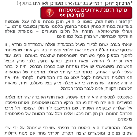
*ארכיון:
ייתכן והמידע בכתבה אינו מעודכן ו\או אינו בתוקף!
"קרפצ'יו השחיתות, כשמו כן הוא, הוכן מנתח פילה עגל שנמשח
בעדינות במחית כמהין ועוטר בחומץ בלסמי מעודן ובשבבי פרמזן..."
אורלי פרש-אזולאי חוזרת אל חלום הנעורים – מסעדת וואלה
הוותיקה שבחיפה. יש מרק בצל כמו פעם
יצאתי בערב גשום לסגור מעגל במסעדת וואלה שבמדרחוב נורדאו, זו
שבסוף שנות ה-80 הגשמתי את חלומי וסעדתי בה, רק אחרי שהצלחתי
לחסוך מספיק כסף משירותי השמרטפות שהצעתי באותם ימים. עוד
מאז זכורה לי החוויה יוצאת הדופן, ובעיקר נחקק בלבי מרק הבצל
המשובח. כששמעתי שוואלה נפתחה שוב במרכז הכרמל, היה לי ברור
שעליי לפקוד אותה, ובסתר לבי קיוויתי שחלק מהמנות של המסעדה
המיתולוגית ממשיכות לקבל ייצוג גם בזו המחודשת. לקחתי אתי את
הדודה איתנה, שהצהירה כי לא אכלה מרק בצל מעולם, ויחד, מלאות
חלומות ותקוות, פנינו לעבר מרכז הכרמל.
כשנכנסנו למסעדה היא הייתה שקטה, וזאת חרף העובדה שהייתה מלאה
בסועדים. האווירה הייתה נעימה, ברקע התנגנו שאנסונים, ואנחנו טיפסנו
אל הגלריה שבקומה השנייה, שם התיישבנו ליד חלון שצופה אל מרכז
הכרמל ההומה. מן הקירות ניבטו אלינו מכל עבר תמונות של מפורסמים
צרפתים.
וואלה המחודשת היא ביסטרו-בר צרפתי שוויצרי שמנוהל על ידי שני
שפים מנוסים ומוכשרים שיצרו תפריט יוקרתי מחד עם מנות גדולות