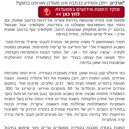
*ארכיון:
ייתכן והמידע בכתבה אינו מעודכן ו\או אינו בתוקף!
פסטה פנה זנזרה שהוגשה בדרגת עשייה אל דנטה ברוטב שמנת, עם
נתחי עוף ואספרגוס ששולבו בו בעדינות; סקלופיני עגל שבושל
ברוטב יין אדום מתקתק שצומצם היטב; סקלופיני עוף ברוטב שמנת
עדין – אורלי פרש-אזולאי, זנזרה בחיפה
תמיד כשמתחשק לי משהו מתוק אני אומרת לעצמי שיש לי צניחת סוכר.
השבוע התקשרה אליי יעל והודיעה על קריסת פחמימות, ושאנחנו נוסעות
לזנזרה - עכשיו. יצאנו יחד – אני, יעל, הסוכר הצונח והפחמימה הקורסת,
ויחד מצאנו את עצמנו בצהרי יום חול במסעדת זנזרה האיטלקית
שבשכונת נווה שאנן בחיפה.
כאי איטלקי קטן בנווה שאנן, זנזרה מעוצבת בקפידה, והיא חמה ומכניסת
אורחים. מגוון המנות רחב, רובן נושאות את דגל איטליה בגאווה. הצצה
חטופה בתפריט חשפה מנות בשר, דגים, סלטים, מרקים ועוד. במקום
עורכים אירועים הכוללים עד 50 מוזמנים ואירועי קייטרינג עד 300.
המסעדה פתוחה שבעה ימים בשבוע מהבוקר (וגם מציעה ארוחות בוקר
שוות) ועד אחרון הלקוחות. בשעת צהריים זנזרה הומה אדם בשל המנות
העסקיות המשתלמות שכוללות מנה ראשונה, עיקרית, שתייה וקינוח
במחירים הוגנים. ריחן של הפיצות שמכינים בזנזרה הרחיק עד לשכונות
הרחוקות יותר בחיפה ובקריות, ומדי יום מגיעים לכאן חובבי פיצה ובירה
קרה מהחבית.
המנות בזנזרה מוכנות בקפידה ממוצרים טריים ותוך שימוש בתיבול