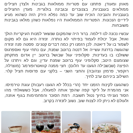
מאוזן ומעודן. פתחנו עם פטריות ממולאות בגבינות ולצדן חצילים
ממולאים בעגבניות, בצנוברים ובגבינה בולגרית. מעדן החצילים
בעגבניות והגבינה הוכיח שוב עד כמה נפלא הירק הזה כשהוא מגיע
לידיים הנכונות. הפטריות הממולאות היו נפלאות כשהן מולאו בגבינות
משובחות.
עכשיו נכונה לנו דילמה. ברור היה שהמקום שנשאר למנות העיקריות הולך
ואוזל, אבל יכולת לעמוד בפיתוי לא נותרה. זנזרה היא גם לא מקום
לשמור בו על דיאטה. לכן הזמנו רק כמה דברים קטנים: פסטה פנה זנזרה
שהוגשה בדרגת עשייה אל דנטה ברוטב שמנת, עם נתחי עוף ואספרגוס
ששולבו בו בעדינות; סקלופיני עגל שבושל ברוטב יין אדום מתקתק
שצומצם היטב; סקלופיני עוף ברוטב שמנת עדין; וגם לא ויתרנו על
הפיצה (שבשבילה הגענו עד הלום): חצי ממנה קוואטרופורמג' (מוצרלה,
רוקפור, פרמזן וצהובה) והחצי השני – בלקני עם פרוסות חציל קלוי.
השילוב ביניהם ערב לחיך.
כשהגענו לקינוח הזמנו יחד (הרי בכלל לא הגענו רעבות) עוגת טירמיסו.
אני מהמרת על ליקר קפה שהפך אותה למעולה, אבל כששאלתי מהו
הסוד נעניתי בחיוך נטול תשובה. רמת הסוכר והפחמימות בגוף אוזנה,
ולעולם לא ניתן לה לצנוח שוב. נשוב לזנזרה בקרוב.