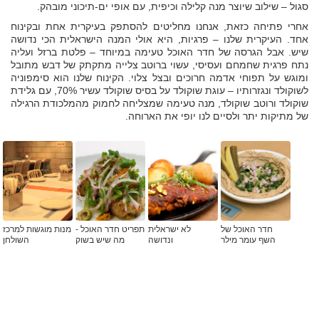
סגול – שילוב שיוצר מנה קלילה וכיפית, עם אופי ים-תיכוני מובהק.
אחרי פתיחה כזאת, אנחנו מחליטים להסתפק בעיקרית אחת ובקינוח
אחד. העיקרית שלנו – פרגיות, היא אולי המנה הישראלית הכי נדושה
שיש. אבל הגרסה של חדר האוכל טעימה במיוחד – פלטת ברזל ועליה
נתח פרגית שחמחם ועסיסי, עשוי ברוטב צלייה מתקתק של דבש מתובל
ומוגש על תפוחי אדמה חרוכים ובצל צלוי. הקינוח שלנו הוא סימפוניה
לשוקולד ונגזרותיו – עוגת שוקולד על בסיס שוקולד עשיר 70%, עם גלידת
שוקולד ורוטב שוקולד, מנה טעימה שמצליחה לחמוק מהמלכודת הרגילה
של מתיקות יתר ולסיים לנו יופי את הארוחה.
חדר האוכל של
לא ישראלית
תפריט חדר האוכל -
מנות מוגשות למרכז
השף עומר מילר
ונדושה
מה שיש בשוק
השולחן