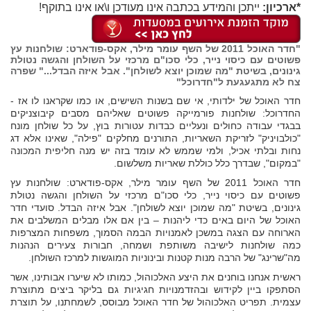
*ארכיון:
ייתכן והמידע בכתבה אינו מעודכן ו\או אינו בתוקף!
"חדר האוכל 2011 של השף עומר מילר, אקס-פודארט: שולחנות עץ
פשוטים עם כיסוי נייר, כלי סכו"ם מרכזי על השולחן והגשה נטולת
גינונים, בשיטת "מה שמוכן יוצא לשולחן". אבל איזה הבדל..." שפרה
צח לא מתגעגעת ל"חדרוכל"
חדר האוכל של ילדותי, אי שם בשנות השישים, או כמו שקראנו לו אז -
החדרוכל: שולחנות פורמייקה פשוטים שאליהם מסבים קיבוצניקים
בבגדי עבודה כחולים ונעליים כבדות עטורות בוץ, על כל שולחן מונח
"כולבויניק" לזריקת השאריות, התורנים מחלקים "פילה", שאינו אלא דג
נחות ובלתי אכיל, ולמי שממש לא עומד בזה יש מנה חליפית המכונה
"במקום", שבדרך כלל כוללת שאריות משלשום.
חדר האוכל 2011 של השף עומר מילר, אקס-פודארט: שולחנות עץ
פשוטים עם כיסוי נייר, כלי סכו"ם מרכזי על השולחן והגשה נטולת
גינונים, בשיטת "מה שמוכן יוצא לשולחן". אבל איזה הבדל. סועדי חדר
האוכל של היום באים כדי ליהנות – בין אם אלו מבלים המשלבים את
הארוחה עם הצגה במשכן לאמנויות הבמה הסמוך, משפחות המצרפות
כמה שולחנות לישיבה משותפת ושמחה, חבורות צעירים הנהנות
מה"שרינג" של הרבה מנות קטנות ובינוניות המוגשות למרכז השולחן.
ראשית אנחנו בוחנים את היצע האלכוהול, כמותו לא שיערו אבותינו, אשר
הסתפקו ביין לקידוש ובהזדמנויות חגיגיות גם בליקר ביצים מתוצרת
עצמית. תפריט האלכוהול של חדר האוכל מבוסס, לשמחתנו, על תוצרת