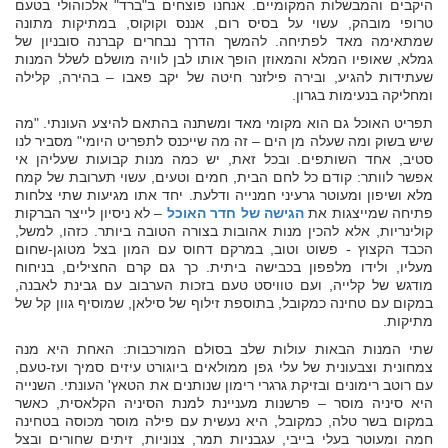
היקבים והמבשלות המקומיים. אנחנו פוצחים ב"ברד" אלכוהולי בטעם
טרופי מובהק, עשוי על בסיס רום, אננס וקוקוס, במתיקות מתונה
שמתאימה מאד לפתיחה. להמשך הדרך נבחרים קברנה סובניון של
גמלא, שאופיו המלא והמאוזן הופך אותו לבן לוויה מושלם לשלל המנות
שעתידות להגיע, ובירה פילזנר חיטה של יקב פאבו – בהירה, קלילה
ומחליקה בנעימות בגרון.
תפריט האוכל גם הוא מקומי מאד ומשתנה בהתאם להיצע העונתי. "מה
שיש בשוק ומה שעלה מן הים – זה מה שייכנס לתפריט היומי" מסביר לנו
סטיב, אחד השותפים. ובכל זאת, יש כמה מנות קבועות שעליהן אי
אפשר לוותר: קודם כל לחם הבית, חמים וטעים, עשוי תערובת של קמח
מלא ושיפון ומעוטר גרעיני חמנייה ודלעת. יחד אתו מגיעות שתי צלחות
פתיחה שמייצגות את
הגישה של חדר האוכל
– לא ניסיון לייצר הברקות
קולינריות, אלא להכין מנות אהובות בצורה הטובה ביותר. כזהו, למשל,
הכבד הקצוץ - פשוט וטוב, במרקם דחוס עם המון בצל מטוגן-שחום
מעליו, ולידו מלפפון בכבישה ביתית. כך גם קרם החצילים, בניחוח
מודגש של קלייה, ועם טוויסט טעם בזכות הערבוב עם גבינת לאבנה,
במקום עם טחינה כמקובל, בתוספת זילוף של סילאן, שמוסיף גוון קל של
מתיקות.
שתי המנות הבאות עולות שלב בסולם המורכבות: האחת היא מנה
צמחונית וצבעונית של עלי גפן ממולאים ביוגורט עיזים סמיך ועז-טעם,
עם רוטב רימונים ובזיקת גרגרי רימון שנותנים את הטאץ' העונתי. השנייה
היא סיניה מוסר – פרשנות מעניינת למנת הסיניה הקלאסית, כאשר
במקום בשר טלה, כמקובל, היא נעשית עם פילה מוסר מכוסה בטחינה
חמה ומעוטר בעלי בייבי, עגבניות תמר, צנוניות, זיתים שחורים ובצל