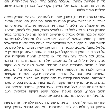
טריות ופרגיות צלויות, שטובלת ברוטב צ'ילי עשיר מתוק-חריף. הוא
מתחיל את חגיגת הבשר שלו במעדן שקדי עגל: בשר רך ונימוח, שחום
מצליית הגריל הלוהט.
אחרי הראשונות אנחנו, כמובן, עומדים להתפקע, אבל לא מספיק בשביל
לוותר על העיקריות שלשמן הגענו עד הלום. כמובטח, הוא מזמין אסאדו
משויש שנצלה על גחלים לוחשות. אני מבקשת מהמלצר שיגיש לי את
הסטייק הכי טוב שיש לאל גאוצ'ו להציע הערב, והוא, בלי להסס, מציע לי
ללכת על מנת הדגל- אנטרקוט פרימיום "דה לה פמפא". המדובר בנתח
מיושן רך, שומני ועסיסי. "קדימה", אני אומרת לו, ומתחילה להרגיש את
תאוות הסטייק הקרניבורית משתלטת עליי. אנחנו כבר יודעים שהבשרים
של אל גאוצ'ו נאמנים למסורת הדרום-אמריקאית ושומרים על טעם נטו
של בשר טוב, ושאין סיכוי לקבל כאן הסטייק שוחה באיזה מן רוטב יין או
שמנת, לכל היותר צ'ימיצ'ורי טרי או פלפלת. המנות העיקריות שלנו
מגיעות על גריל לוחש ולוהט, ששומר על חום הבשר, והבחירה בדרגת
הצלייה מדיום מתבררת כנכונה מתמיד. הבשר מונח על מצע ירקות
צלויים, ולצדו שתי תוספות: דואט תפוחי אדמה ובטטה צלויים בשום
ואפופים טעם טוב של מדורה, ושעועית ירוקה ופטריות מוקפצות
בשומשום. מעבר לאלו קיבלנו גם סלט ירקות רענן ברוטב ויניגרט. הכול
עצום מימדים ומדיף ריחות שקשה לעמוד בפניהם. נגיסה בסטייק מגלה
בשר רך ונמס בפה, בעל טעם בשרני עשיר ועמוק, אדמדם מבפנים וצלוי
היטב מבחוץ, סביבו נוטפת שכבת שומן דקיקה ועסיסית. רטבי
הצ'ימיצ'ורי והפלפלת מתמזגים היטב עם טעמו.
אחרי התענוג של העיקריות, אנחנו עושים הפסקה קלה של תה עם נענע
לריענון החיך ולמנוחה לבטן המדושנת. "אז מה הסיכוי שנזמין קינוח