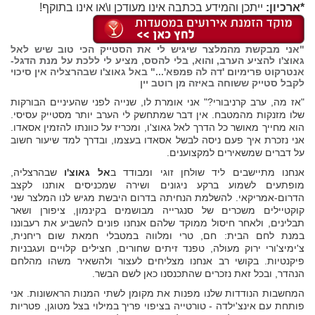
*ארכיון:
ייתכן והמידע בכתבה אינו מעודכן ו\או אינו בתוקף!
"אני מבקשת מהמלצר שיגיש לי את הסטייק הכי טוב שיש לאל
גאוצ'ו להציע הערב, והוא, בלי להסס, מציע לי ללכת על מנת הדגל-
אנטרקוט פרימיום 'דה לה פמפא'..." באל גאוצ'ו שבהרצליה אין סיכוי
לקבל סטייק ששוחה באיזה מן רוטב יין
"אז מה, ערב קרניבורי?" אני אומרת לו, שנייה לפני שהעיניים הבורקות
שלו מזנקות מהמטבח. אין דבר שמתחשק לי הערב יותר מסטייק עסיסי.
הוא מחייך מאושר כל הדרך לאל גאוצ'ו, ומכריז על כוונתו להזמין אסאדו.
אני נזכרת איך פעם ניסה לבשל אסאדו בעצמו, ובדרך למד שיעור חשוב
על דברים שמשאירים למקצוענים.
אנחנו מתיישבים ליד שולחן זוגי ומבודד ב
אל גאוצ'ו
שבהרצליה,
מופתעים לשמוע ברקע ניגונים ושירה שמכניסים אותנו לקצב
הדרום-אמריקאי. להשלמת הנחיתה בדרום היבשת מגיש לנו המלצר שני
קוקטיילים משכרים של סנגרייה מבושמים בקינמון, ציפורן ושאר
תבלינים, ולאחר חיסול ממוקד שלהם אנחנו פונים להשביע את רעבוננו
במנת לחם הבית: חם, טרי ומלווה במטבלי חמאת שום ריחנית,
צ'ימיצ'ורי ירוק מעולה, טפנד זיתים שחורים, חצילים קלויים ועגבניות
פיקנטיות. בקושי רב אנחנו מצליחים לעצור ולהשאיר משהו מהלחם
הנהדר, ובכל זאת נזכרים שהתכנסנו כאן לשם הבשר.
המחשבות הנודדות שלנו מפנות את מקומן לשתי המנות הראשונות. אני
פותחת עם אינצ'ילדה - טורטייה בציפוי פריך במילוי בצל מטוגן, פטריות