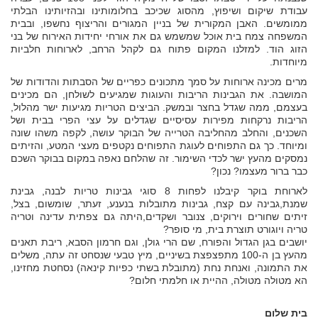
עבודת שיקום ושיפוץ, מהסוג שכיכב בחלומותינו ובהזיותינו הבלתי
ממומשים. האבן המקורית של בניין המגורים והריצוף נחשפו, ובבית
המשפחה צמח בית אוכל שמשמש גם את אורחי יחידות האירוח של בני
הזוג הוד. למזלנו המקום פתוח גם לקהל הרחב, לארוחות חלביות
מיוחדות.
מרים מכינה ארוחות על סמך מתכונים כפריים של הסבתות והדודות של
המושבה. את הגבינות הריבות והעוגות שמגיעים לשולחן, הם מכינים
בעצמם, ממה שגדל בחצר ובמשק. הביצים הטריות מגיעות ישר מהלול,
הריבות נרקחות מפירות עסיסיים שגדלים על עצי הפרי בבית ושל
השכנים, והחלב מהחליבה הטרייה של הבוקר עושה, לקפה משהו שונה
ומיוחד. כך גם התפוחים לעוגת התפוחים נקטפים מעצי המטע, והזיתים
נמסקים מהעץ ישר לכדי השימור. זה שהלחם נאפה במקום בבוקר השכם
כבר ברור מעצמו? נכון?
לארוחת בוקר קיבלנו לפחות 8 סוגי גבינות טריות לבנה, גבינת
שמנת,גבינה עם קצח, גבינות מתובלות בנענע, זעתר, שומשום, בצל,
זיתים שחורים וירוקים, צנובר ושקדים,היתה גם צפתית עדינה וטריה
טריה ויוגורט תוצרת בית, מי סופר?
יושבים בגן הגדול והפורח, שם הרי גולן, וגם חרמון הסבא, ריבת תאנים
מהעץ בן ה-100 מתפצפצת בשיניים, מיץ טבעי שנסחט זה עתה, משלים
את התמונה, ואנחת נחת (מתובלת בשתי כפיות קינאה) נסחטת מחזינו,
הא מטולה מטולה, ההיית או חלמתי חלום?
בית שלום