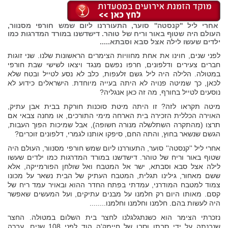
אחרי ליל ''קנסטה'' סוער, התעוררנו ליום שמש חורפי מסנוור,
העולם היה שטוף באור וריח של טוהר. דישדשנו במורד המדרגות כמו
ילדים שעשו לילה אצל סבא וסבתא.....
לפני שנים, חוינו את אחת מחוויות הצימרים הראשונות שלנו. שני זוגות
חברים צעירים ודלפונים, חרפו נפשם מנגד ויצאו לשישי שבת חורפי
במטולה. הלילה היה ליל גשם זלעפות, כלב לא נסע לטייל ובטח שלא
לכאן, כך שמיטה פנויה לא היתה בעייה מיוחדת. הישראלים כידוע לא
נוסעים לטייל בחורף, מה זה כאן אנגליה?
מיטה תקראו לזה? זו היתה מיטת סוכנות חורקת בבית אבן עתיק,
האוירה הכללית הזכירה בית הארחה מימי התורכים, או מחנה צבאי אם
תרצו (מהתקרה השתלשלה מנורה חשופה), אבל שמיכות הפוך העבות,
הגשם שנשאר בחוץ, והתה החם, סיפקו אותנו לגמרי, דלפונים זוכרים?
אחרי ליל ''קנסטה'' סוער, התעוררנו ליום שמש חורפי מסנוור, העולם היה
שטוף באור וריח של טוהר. דישדשנו במורד המדרגות כמו ילדים שעשו
לילה אצל סבא וסבתא, ישר אל המטבח ואל שולחן הפורמייקה, אלא
ששם מאחור, גילינו תגלית, המטבח העתיק של הבית נשאר על מכונו
צמוד למטבח המודרני, עמדתי בפתח החדר ההוא ובאויר עמד ריח של
קסם. מאותו היום רק חלמנו על מבנים עתיקים, ועל המעשים שאפשר
היה לעשות בהם. חלמנו וחלמנו וחלמנו........
נזכרתי הצימר הוא כשנתגלגלנו לחצר בית השלום במטולה. החצר
שנבנתה על ידי סבתו וסבו של חיימק'ה הוד לפני 108 שנים, עברה