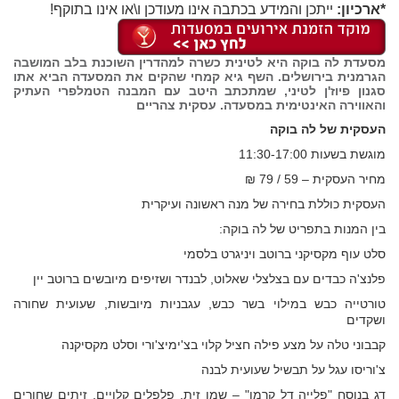
*ארכיון:
ייתכן והמידע בכתבה אינו מעודכן ו\או אינו בתוקף!
מסעדת לה בוקה היא לטינית כשרה למהדרין השוכנת בלב המושבה
הגרמנית בירושלים. השף גיא קמחי שהקים את המסעדה הביא אתו
סגנון פיוז'ן לטיני, שמתכתב היטב עם המבנה הטמלפרי העתיק
והאווירה האינטימית במסעדה. עסקית צהריים
העסקית של לה בוקה
מוגשת בשעות 11:30-17:00
מחיר העסקית – 59 / 79 ₪
העסקית כוללת בחירה של מנה ראשונה ועיקרית
בין המנות בתפריט של לה בוקה:
סלט עוף מקסיקני ברוטב ויניגרט בלסמי
פלנצ'ה כבדים עם בצלצלי שאלוט, לבנדר ושזיפים מיובשים ברוטב יין
טורטייה כבש במילוי בשר כבש, עגבניות מיובשות, שעועית שחורה
ושקדים
קבבוני טלה על מצע פילה חציל קלוי בצ'ימיצ'ורי וסלט מקסיקנה
צ'וריסו עגל על תבשיל שעועית לבנה
דג בנוסח "פלייה דל קרמן" – שמן זית, פלפלים קלויים, זיתים שחורים