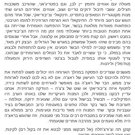
מעולה עם אגוזים וחומץ יין לבן, וגם בפטריג'אני, שהורכב משכבות
חצילים, עשבי תיבול ירוקים טריים ושוב, אגוזים. אחריהם הגיעו שתי
מנות מקטגוריית המאפים בתפריט, חינקאלי וצ'יבוריאקי, שכל אחד מהם
הוגש עם רוטב מיוחד לו. החינקאלי הוא הגרסה הגרוזינית למומו הטיבטי,
כופתאות מאודות מולאות בבשר, אבל ההפתעה האמתית שהייתה גם
אחת המנות הטובות ביותר שאכלתי מזה זמן מה הייתה הצ'יבוריאקי.
במבט ראשון, הם קצת מזכירים סמבוסק או קלצונה, אבל אחרי שנוגסים
בהם מבינים שזהו מאכל שמשחק במגרש של הגדולים. הבצק דק מאד,
פריך ומשמש קונכייה למילוי הבשר הטעים. אין טעם להתפתות ולבצוע
אותו במזלג, כי כך עשויים לאבד את כל הנוזלים הארומתיים שבתוכו.
צריך לעטוף אותו במפית, לטבול בצ'טני השזיפים הירוק והמעולה
(טח'מלי) וליהנות.
מעשנים שצריכים הפסקה במהלך הארוחה הזו יכולים פשוט לפתוח את
הדלת ולהיכנס לבר העישון של ראצ'ה. אם לא בא לכם לצאת לארוחת
ערב ממש, הבר של ראצ'ה גם מאפשר לאורחים סתם לשתות בירה,
לחטוף איזה צ'יבוריאקי או שוט של צ'צ'ה – הוודקה הגרוזינית. אנחנו
עדיין דבקנו במסורת, ולכן המנות העיקריות שלנו באותו הערב היו
הפרקילוביו – תבשיל בבישול איטי עם טלה, שעועית ירוקה, וטולמה –
תערובת של בשר בקר וטלה טחונים במעטפת כרוב המבושלים בציר
עגבניות ובקר. שתי המנות היו מאד נדיבות וטעימות, כרוב ממולא גם
הוא מנה שמכינים במטבחים רבים ובכל מני סגנונות, וזה שהוגש בראצ'ה
היה מלא טעמים וטוב מהרבה אחרים שטעמתי.
קנקן תה וצ'ורצ'חלה (אל תבקשו ממני לבטא את זה בקול רם) לקינוח,
ואין צורך לומר שיצאתי מרוצה.