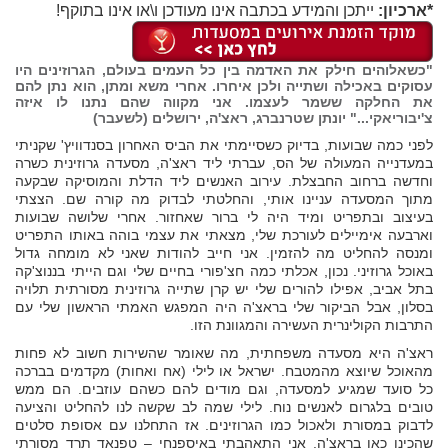
*ארכיון:
ייתכן והמידע בכתבה אינו מעודכן ו\או אינו בתוקף!
"כשאלוהים חילק את האדמה בין כל העמים בעולם, הגרוזינים היו
עסוקים באכילה ושתייה ולכן איחרו. אחרי משא ומתן, הוא נתן להם
את החלקה ששמר לעצמו. אני מקווה שהם נתנו לו איזה
צ'יבוריאקי..." יונתן שטרנברג, ראצ'ה, ירושלים (לשעבר)
לפני כמה שבועות, בדיוק כשסיימתי את הביס האחרון בסנדוויץ' שקניתי
במעדנייה המעולה של הס, עברתי ליד ראצ'ה, מסעדה גרוזינית כשרה
וחדשה ברחוב החבצלת. עירוב האנשים ליד הדלת והמוסיקה שבקעה
מתוך המסעדה עניינו אותי, והחלטתי לבדוק מה קורה שם. הצצתי
בעיצוב ובתפריט ומיד היה לי ברור שאחזור. אחרי שלושה שבועות
וארבעה אימיילים לעורכת שלי, מצאתי את עצמי בוהה באותו התפריט
ומנסה להחליט מה להזמין. אני חייב להודות שאני לא מומחה גדול
באוכל גרוזיני. נכון, אכלתי כמה חצ'פורי בחיים שלי וגם הייתי בננוצ'קה
בתל אביב, אפילו להורים שלי יש קרן שתייה גרוזינית מסורתית תלויה
בסלון, אבל הביקור שלי בראצ'ה היה המפגש האמתי הראשון שלי עם
התרבות הקולינרית העשירה והמגוונת הזו.
ראצ'ה היא מסעדה משפחתית, מה שאומר שהשירות חשוב לא פחות
מהאוכל שיוצא מהמטבח. ישראל או לילי (אח ואחות) מקדמים בברכה
כל סועד שמגיע למסעדה, וגם מודים להם כשהם עוזבים. הם ממש
טובים בלגרום לאנשים נוח. לילי שמה לב שקשה לנו להחליט והציעה
לדבוק במסורת ולאכול כמו הגרוזינים. אז התחלנו עם אסופת סלטים
שהכינו כאן בראצ'ה. אני התאהבתי באיספנחי – טפנאד תרד מסורתי