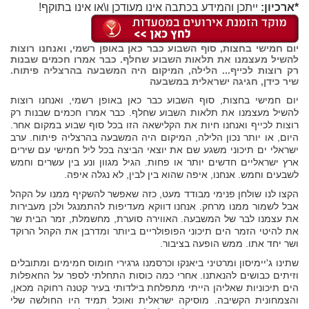
*ארכיון:
ייתכן והמידע בכתבה אינו מעודכן ו\או אינו בתוקף!
יום חמישי בחצות, סוף השבוע כבר כאן באופן רשמי, ואנחנו רוצות
להשיל מעצמנו את תלאות השבוע שחלף. כבר אמרו חכמים שבנות
רק רוצות לכייף... הלילה, המיקום היה המשבעה בהרצליה פיתוח.
שיר כידן, חגיגה ישראלית במשבעה
יום חמישי בחצות, סוף השבוע כבר כאן באופן רשמי, ואנחנו רוצות
להשיל מעצמנו את תלאות השבוע שחלף. כבר אמרו חכמים שבנות רק
רוצות לכייף ואנחנו חיות את הקלישאה הזו בכל סוף שבוע במקום אחר.
היום, או יותר נכון הלילה, המיקום היה המשבעה בהרצליה פיתוח. ערב
ישראלי ים תיכוני משגע שם את יוצאי הביצה בכל ליל חמישי עם שירים
ארץ ישראליים חדשים יותר או פחות. הגיל מגוון ונע בין עשרים וחמש
לשבעים וחמש. אנחנו, איפה שהוא בין לבין, לא נגלה איפה.
הקצו לנו שולחן פנימי מבודד מעט, כזה שאפשר להשקיף ממנו על הקהל
אבל לשמור ממנו מרחק. אנחנו דווקא מעדיפות להתמנגל ולכן מעבירות
את עצמנו לבר של המשבעה. האווירה סוערת, מחשמלת, זמר הבית שר
את להיטי הזמר הים תיכוני הפופולריים ביותר ומדרבן את הקהל הרוקד
ושר יחד אתו. ממש הופעה בציבור.
שתינו ג'יימיסון ומרטיני ביאנקו וכרסמנו גרגירי חומוס חמימים ומתובלים
וזיתים כבושים להנאתנו. אחרי כמה כוסות התחלתי לספר על החאפלות
הים תיכוניות שאליהן הייתי מתפלחת בילדותי בעיר קטנה רחוקה מכאן,
והצמחונית הקשיבה. מוסיקה ישראלית ואוכל תמיד היו החולשה שלי