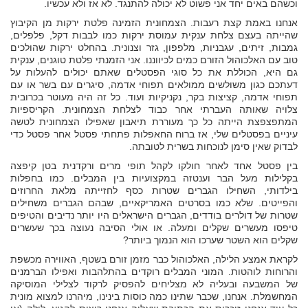
וכשהם באים יחד אני פשוט לא יכולה להתנגד. לא אז ולא עכשיו.
אנחנו באמת קצת רעבות. הצמחונית הזמינה פלטת ירקות מן הקיבוץ
שהייתה בעצם צלחת ענקית עמוסת ירקות כמו לבבות דקל, פלפלים,
גמבות, זיתים, עגבניות, מלפפון, גזר וצנונית. בהחלט ירקות שהולכים
טוב עם האלכוהול הזורם כמים לכיווננו. אני הזמנתי פלטת טוגנים, ענקית
גם היא, הכוללת את כל סוגי הפסטלים שאתם יכולים להעלות על
דעתכם כגון משולשים ממולאים תפוחי אדמה, סיגרים עם בשר או עם
תפוחי אדמה, קציצות בקר, נקניקיות ועוד. כל זה היה מעוטר בכרובית
צלויה שאותה העברתי אחר כבוד לצלחת הצמחונית. הקריספיות
המתפצפצת הייתה כל כך מעוררת תיאבון שאפילו הצמחונית לטשה
עיניים בפסטלים שלי, אז ברוח החאפלות פתחתי פסטל אחר פסטל כדי
לבדוק שאין סימן לנוכחות בשרית לטובתה.
בין פסטל אחד לאחר חולקו לקהל תופי מרים ורקדנית בטן קיפצה
בקלילות מעל הבר וענטזה במקצועיות בין המבלים. כמו בחפלות
בילדותי, השחילו הגברים שטרות כסף לחזייתה מלאת החרוזים
והפייטים. שלא כמו בסרטים האמריקאיים, שבהם הגברים משחילים
שטרות של דולרים בודדים, הגברים הישראלים היו יותר נדיבים והטיפים
טיפסו מעשרים שקלים ומעלה. או אולי הסיבה נעוצה בכך שעשרים
שקלים הוא השטר שערכו הוא הנמוך ביותר?
לקראת אמצע הלילה, האלכוהול כבר מזמן זורם בשטף, האווירה מכשפת
והרוחות לוהטות. המוני המבלים רוקדים בהתלהבות ואפילו הברמנים
של המשבעה ובעליה לא מצליחים להפסיק לרקוד לצלילי המוסיקה
המחשמלת. אנחנו, שכבר שתינו כמה כוסות בינינו, מיהרנו למצוא מונית