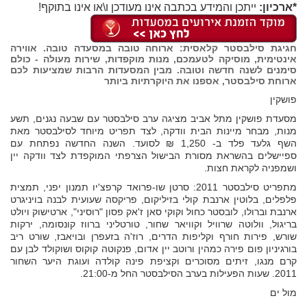
*ארכיון:
ייתכן והמידע בכתבה אינו מעודכן ו\או אינו בתוקף!
חגיגת סילבסטר קלאסית: ארוחה טובה במסעדה טובה. אווירה
אינטימית, מוסיקה לטעמכם, מנות מוקפדות, שירות מעולה - כולם
סימנים לשנה חדשה וטובה. מבין המסעדות הרבות שמציעות לכם
ארוחת סילבסטר, אספנו את היוקרתיות ביותר
פושקין
מסעדת פושקין מתל אביב מציגה ערב סילבסטר עם שבעה נגנים, תשע
מנות, מבחר מיינות הבית וודקה, לצד תפריט מיוחד לסילבסטר מאת
השף גלעד פלד ב- 1,250 ₪ לסועד. השנה החדשה נפתחת עם
ספיישלים בהשראת מסורת הבישול הצרפתי המוקפדת לצד וודקה יין
ושמפניה לקראת חצות.
מתפריט סילבסטר 2011: סרטן שו-פרואד קרפצ'יו תמנון יפני, תמצית
פלפלים, בלוטין ארנבת קולי בזיליקום, פריקסה שעועית לבנה בויניגרט
ארנבת וברולו, לובסטר כחול וקוקי סאן ז'אק פסון "רוסיני", ארטישוק ויולט
בריגול, וולוטה שרוויל וקוויאר שחור, טורטליני ברווז קונסומה, ירקות
שורש, פירות חורף וקליפות הדרים, רוז'ה בזעפרן ובויאבז, שורט ריב
בורגיניון פום פירה כמהין ורוטב יין אדום, פנקוטה קוקוס ושוקולד לבן עם
קרם מנגו, זיתים מסוכרים וקציפת פינה קולדה ועוגת היער השחור
2011. שעות הפעילות בערב הסילבסטר החל מ-21:00.
מול ים