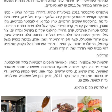
ההיתוך הישראלי – ים תיכוני. ערב השנה החדשה 2011 בכתית מוצעת
כאן ארוחה במחיר של 2011 ₪ לזוג סועדים.
מתפריט סילבסטר 2011 במסעדת כתית: ג'ילרדו בברולה טרגון - פניני
טפיוקה וקוויאר אוסטרה; סרטן קינג אלסקי - קרם פול ירוק, ביצת שליו
עלומה וברוסקטת עשבים חורפיים; טרין כבד אווז- לובסטר מברטאן, ג'לי
סוטרן, תפוחי עץ קונפי, קרם סיידר; שקד עגל חלב צרוב בפחם הדרים -
קנלוני פטריות פורצ'יני, קרם גרוייר, קרוקנט שקדים בקרמל ומלח ים, ציר
עגל ופורט; צלעות טלה חלב בפיח בצלים - ברוסט טלה בבישול איטי,
שום שחור אוסטרלי, קצף תפוחי "ראטה" ושמן ארגן; גבינות בוטיק משק
קורנמל, מרמלדת תפוחי עץ וטימין. מחיר הארוחה כולל בקבוק שמפניה
לזוג מבית לואי רודרר, שתייה קלה וחמה.
קורדליה
חלומות על שמפניה, כמהין וקאוויאר הופכים למציאות בליל הסילבסטר.
השף ניר צוק רקח ארוחה מפנקת המורכבת משמונה מנות: מתאבני
קאוויאר, מרק ערמונים, סלט עדשים וכבד אווז, ניוקי כמהין ברג'אנו, דג
ים ברוטב חמצמץ, פילה בקר 2011, זביון צונן של שמפניה ופרלינים.
עלות לסועד: 295 ₪.
יש להזמין מקום מראש.