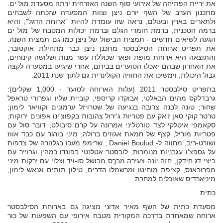
את יריית הפתיחה של אירועי סוף השנה האזרחית ירתה מסעדת מול ים.
מתכנון הערב של השף יורם ניצן וצוות המסעדה שזכתה לשבחים
ולתארים בארץ ובעולם, נראה שזו עומדת להיות "ארוחת הדגל", והיא
ברמה הטכנית, ברמת חומרי הגלם וברמת יכולות המטבח של מול ים
הגעה לשיאים חדשים - תמצית הבישול של ניצן כמו גם תמצית השנה.
את תפריט ארוחת הסילבסטר מתכנן ניצן כבר מתחילת אוקטובר,
והתוצאה היא ארוחת מופת ופאר שכוללת עשר מנות ושלושה קינוחים,
את האחרון שבהם יאכלו הסועדים בביתם, אחרי שיגיעו במסעדה לקצה
גבול היכולת, וימשיכו את החוויה הקולינרית גם לתוך שנת 2011.
בתפריט סילבסטר 2011 (עלות הארוחה לסועד - 1,000 שקלים):
גרבדלקס מהים הבאלטי, אבוקדו קריספי, קוביית שליו וגפרורי טראפל
שחור; טונה לבנה צרובה בנגיעה של שטרויזל ערמונים וקוויאר לימון;
טרטר קוקי סאן ז'אק עם פטריות ג'ירול צהובות בקפוצ'ינו אפונים ירוקות;
סקאמפי איטלקי לצד טורטליני אמרונה על קרם סיבולט; דובר סול עם
פטריות מוריל, קצף של חמאת אגוזים ברולה; מיני בורגר עם כבד אווז
ושורט-ריב, מחווה ל- Daniel Boulud ; שרימפ מעכו בגלזורה של צדפות
על גספצ'ו עגבניות מנומרות; לובסטר אטלנטי בפונדו כמהין וגרוייר עם
ביצי דג חידקן; חזה יונה צעירה מברֶס מבושל סו-ויד וצלוי עם ירקות מיני
מפרובאנס; קציפת מוחיטו ומרשמלו הדרים; טילון תותים וגנאש לימון;
מיניארדיס שאוכלים למחרת.
כתית
מסעדת כתית של השף מאיר אדוני מציגה גם בארוחת הסילבסטר
ארוחה שמאחדת בדרכה המקורית מטבח אירופי עם השפעות של כור