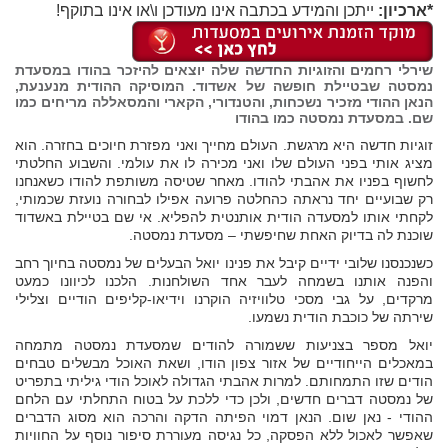
*ארכיון:
ייתכן והמידע בכתבה אינו מעודכן ו\או אינו בתוקף!
שירלי רחמים והזוגיות החדשה שלה יוצאים להיזכר בהודו במסעדת
נמסטה שבטיילת חופשה של אשדוד. המוסיקה ההודית מנענעת,
הנאן ההודי מזכיר נשכחות, והטנדורי, הקארי והמסאללה מריחים כמו
שם. במסעדת נמסטה כמו בהודו
זוגיות חדשה היא מרגשת. העולם מחייך ואני מפזרת חיוכים בחזרה. הוא
מציג אותי בפני העולם שלו ואני מכירה לו את עולמי. והשבוע החלטתי
לחשוף בפניו את אהבתי להודו. מאחר שטיסה משותפת להודו כשאנחנו
רק שבועיים יחד נראתה כהחלטה פרועה אפילו לבחורה נועזת שכמותי,
לקחתי אותו למסעדה הודית אותנטית להפליא. אי שם בטיילת באשדוד
שוכנת לה בדיוק האחת שחיפשתי – מסעדת נמסטה.
כשנכנסנו שלובי ידיים קיבל את פנינו יואל הבעלים של נמסטה בחיוך רחב
והפנה אותנו בשמחה לעבר אחד השולחנות. הלכנו לכיוונו כמעט
מרקדים, על גבי מסכי טלוויזיה הוקרנו וידיאו-קליפים הודיים וצלילי
שירתה של כוכבת הודית נשמעו.
יואל מספר בצניעות ששמורה להודים שמסעדת נמסטה מתמחה
במאכלים הייחודיים של אזור צפון הודו, ושאת האוכל מבשלים טבחים
הודים שזו התמחותם. למרות אהבתי הגדולה לאוכל הודי גיליתי בתפריט
של נמסטה דברים חדשים, ולכן כדי ללכת על בטוח התחלתי עם הלחם
ההודי - נאן שום. הנאן דמוי הפיתה הדקה והרכה הוא מסוג הדברים
שאפשר לאכול ללא הפסקה, כל נגיסה מעוררת סיפור נוסף על החוויות