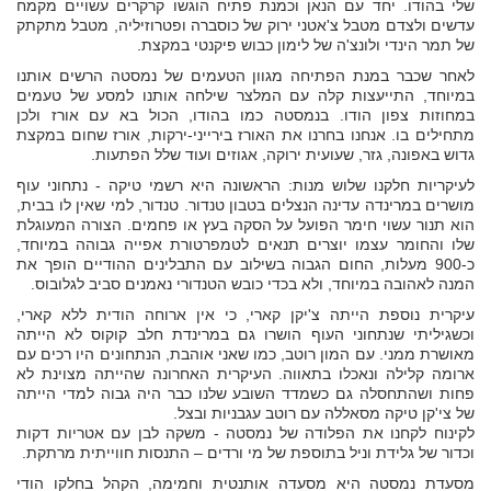
שלי בהודו. יחד עם הנאן וכמנת פתיח הוגשו קרקרים עשויים מקמח
עדשים ולצדם מטבל צ'אטני ירוק של כוסברה ופטרוזיליה, מטבל מתקתק
של תמר הינדי ולונצ'ה של לימון כבוש פיקנטי במקצת.
לאחר שכבר במנת הפתיחה מגוון הטעמים של נמסטה הרשים אותנו
במיוחד, התייעצות קלה עם המלצר שילחה אותנו למסע של טעמים
במחוזות צפון הודו. בנמסטה כמו בהודו, הכול בא עם אורז ולכן
מתחילים בו. אנחנו בחרנו את האורז בירייני-ירקות, אורז שחום במקצת
גדוש באפונה, גזר, שעועית ירוקה, אגוזים ועוד שלל הפתעות.
לעיקריות חלקנו שלוש מנות: הראשונה היא רשמי טיקה - נתחוני עוף
מושרים במרינדה עדינה הנצלים בטבון טנדור. טנדור, למי שאין לו בבית,
הוא תנור עשוי חימר הפועל על הסקה בעץ או פחמים. הצורה המעוגלת
שלו והחומר עצמו יוצרים תנאים לטמפרטורת אפייה גבוהה במיוחד,
כ-900 מעלות, החום הגבוה בשילוב עם התבלינים ההודיים הופך את
המנה לאהובה במיוחד, ולא בכדי כובש הטנדורי נאמנים סביב לגלובוס.
עיקרית נוספת הייתה צ'יקן קארי, כי אין ארוחה הודית ללא קארי,
וכשגיליתי שנתחוני העוף הושרו גם במרינדת חלב קוקוס לא הייתה
מאושרת ממני. עם המון רוטב, כמו שאני אוהבת, הנתחונים היו רכים עם
ארומה קלילה ונאכלו בתאווה. העיקרית האחרונה שהייתה מצוינת לא
פחות ושהתחסלה גם כשמדד השובע שלנו כבר היה גבוה למדי הייתה
של צי'קן טיקה מסאללה עם רוטב עגבניות ובצל.
לקינוח לקחנו את הפלודה של נמסטה - משקה לבן עם אטריות דקות
וכדור של גלידת וניל בתוספת של מי ורדים – התנסות חווייתית מרתקת.
מסעדת נמסטה היא מסעדה אותנטית וחמימה, הקהל בחלקו הודי