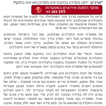
*ארכיון:
ייתכן והמידע בכתבה אינו מעודכן ו\או אינו בתוקף!
עיינה גל מטפסת בדרך ההר הפתלתלה כדי להגיע אל מסעדת חוות
התבלינים שבגלבוע. היא מוצאת חוות תבלינים שאחראית על תיבול
כל המנות שיוצאות מן המטבח, ואלו אינן שגרתיות בפני עצמן. נסו
גם את הקינוחים בצהרי יום שישי
אל מסעדת חוות התבלינים שבגלבוע, שם דבר בישראל, מטפסים
במיוחד סועדים מכל רחבי הארץ בדרך ההר הפתלתלה, ובצהרי שישי
האחרונים העפלנו גם אנחנו אל הגלבוע. בדרך ראינו שועל ויעלים,
והתחלנו להרגיש בכפר עוד בטרם נכנסנו בשעריה של חוות התבלינים.
האופי הכפרי של חוות התבלינים ניכר במיקום שלה וכמובן בחוות
התבלינים שהבעלים מגדלים במקום, אותה חוות תבלינים שאחראית
לתיבול כל המנות המוכנות במטבח בתבלינים תוצרת בית, מה שמקנה
למטעמים של מסעדת חוות התבלינים ייחוד וטעמים יוצאי דופן.
המנות של חוות התבלינים אינן שגרתיות. לראשונות טעמנו מרק כתום
עם ציר סרטנים, שהיה קליל ופנטסטי, סלט מתקתק ומעניין שכלל חסות,
אגוזי מלך ופקאן, תפוחים טריים ויבשים וגם גבינה מטוגנת – שילוב של
טעמים רעננים ומעוררי תיאבון. פוקצ'ה גדולה הוכנה מבצק עגבניות
מיובשות, ולמרות הפוטנציאל לא לקתה בכבדות יתר, ריזוטו חצילים
טעים היה לח במידה הנכונה, לא דביק מדי ועם טעם עדין ונעים של
חציל, ופסטייה בקר צנובר ותאנים איפשר גם לשומרי הכשרות ליהנות
מחוות התבלינים כשהוגש על גבי מצע פירה כשר עשוי חלב קוקוס. אהבנו