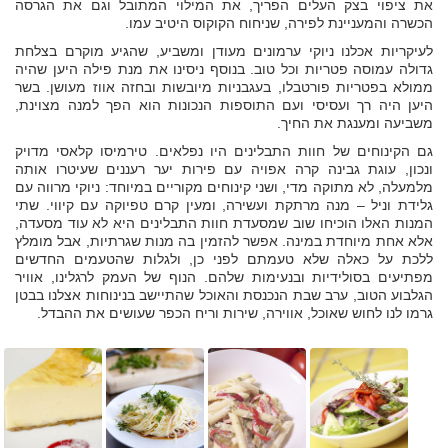
את ציפוי בצק העלים הפריך, את המילוי המתובל וגם את הגרסה
הכשרה והמעניינת לפירה, שניחוח הקוקוס היטיב עמו.
לעיקריות אכלנו ניוקי ערמונים מעודן ומשביע, שהגיע מוקרם בצלחת
גדולה עמוסה פטריות וכל טוב. בנוסף ניסינו את מנת פילה היען שהיה
ממולא בפטריות פורטבלו, בעגבניות מיובשות ובחזה אווז מעושן. בשר
היען היה רך ועסיסי ועם התוספות הנכונות הוא הפך למנה מצוינת,
משביעה ומענגת את החיך.
גם הקינוחים של חוות התבלינים היו נפלאים. טירמיסו קלאסי מדויק
ונכון, עוגת גבינה קרה אפויה עם פירות יער רעננים שעיטרו אותה
מלמעלה, לא מתוקה מדי, ושני קינוחים מקוריים במיוחד: ניוקי מרווה עם
גלידת וניל – מנה מרתקת ועשירה, ומעין קרם טפיוקה עם קיווי. שתי
המנות האלו הוכיחו שוב שמסעדת חוות התבלינים היא לא עוד מסעדה,
אלא אחת מיוחדת במינה. אפשר להזמין בה מנות שגרתיות, אבל מומלץ
ללכת על כאלה שלא טעמתם לפני כן, ולגלות שהטעמים החדשים
מפתיעים בסולידיות ובנעימות שלהם. הנוף של העמק לרגלינו, אוויר
הגלבוע הטוב, ערב שבת הנכנסת והאוכל שהתיישב בנינוחות אצלנו בבטן
גרמו לנו לחוש שאוכל, אווירה, שירות וריח הכפר שעושים את ההבדל.