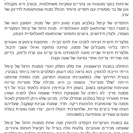
ארוחות בוקר מגוונות או צהריים עסקיות משתלמות, ובערב היא מקבלת
גוון של בר-מסעדה עם תפריט מיוחד הכולל מנות שמותאמות לדרינק של
ערב.
התפריט של קימל בגלבוע מציג מגוון רחב של מנות, הסגנון הוא של
ביסטרו כפרי שהותאם לסוג האוכלוסייה. מנות הדגל של קימל המקורית
נשמרו, ולצדן חידושים, גיוונים ותמחור שהותאמו לאוכלוסיית הצפון.
מלצרית חיננית הניחה לפנינו את לחם הבית - מחמצת צימוקים ואגוזים
ריחני בליווי מטבלים של פסטו, טחינה מתוקה ואיולי עשבי תיבול.
מלצרית חיננית שנייה מזגה לכוסותינו מים קרים עם קרח ולימון, בדיוק
מה שהייתי צריכה אחרי נסיעה של שעה וקצת.
התחלנו במנות הראשונות, את סלט הסלק הטרי ממנות הדגל של קימל
הייתי חייבת להזמין, הוא נראה כמו דוגמן הסלטים היפה ביותר בצבעיו,
בצורת החיתוך שלו, בססגוניותו ובטעמו המרענן. מנה נוספת שהזמנו
הייתה "שלל פטריות", וכשמה כן היא: מכילה שלל פטריות טריות
וטעימות שהוקפצו בשום, בשמן זית ובתימין והונחו כלאחר כבוד על דף
פסטה פריך. לא ויתרנו על שקשוקת התרד ששמה הולך לפניה ושאין
אורח מאורחי קימל בגלבוע שמדלג עליה, מכיוון שלא ניתן להפסיק לאכול
ממנה עד שהמחבת הלוהטת ריקה: תרד, שמנת וגבינת קשקבל, שעליהם
הונחו שתי ביצים טריות, שלהערכתי הוטלו היום, יצרו מנה גאונית בעלת
טעמים עשירים ומפתיעה בפשטותה.
גם במנות העיקריות הקפדנו להזמין מנה אחת ממנות הדגל של קימל
שאנחנו מכירים ואוהבים: צלעות טלה בגריל על תבשיל חומוס גרגירים.