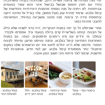
זוהי מנה מצוינת של צלעות עשויות היטב, שנחתכות בקלות ומשתלבות
נהדר עם חמין חומוס שבושל בבישול איטי והוא עשיר בטעמים
ובניחוחות. לא ויתרנו על מנה נוספת מהמנות היצירתיות והחדשות של
קימל גלבוע- שיפוד פרגית ענק (אבל ממש), צלוי בגריל על טחינה ירוקה
ובתוספת פירה רך ונימוח. מנה מהנה ומשביעה במיוחד, המתאימה
לחובבי פרגיות כמוני.
אחרי שטיפלנו כל כך יפה במנות העיקריות, היה ברור לשנינו שלא נדלג
על הקינוח. קינחנו בשלישיית קרם ברולה בטעמי וניל, אספרסו ולבנדר,
ובמלבי מי ורדים עם מיץ רימונים ופיסטוקים. כצפוי, גם במנות
האחרונות הפתיעה קימל בגלבוע, ונתנה טוויסט מרענן ומיוחד לקינוח
המוכר. סיכמנו שלא היינו יכולים לחגוג את יום הנישואים שלנו במקום
סימבולי יותר ממסעדת קימל גלבוע: ישן לצד חדש, אותנטיות לצד
חדשנות, שימור לצד פיתוח והכי חשוב המון אהבה.
ביסטרו כפרי - קימל
מנות יצירתיות -
קימל בגלבוע - חלל
קימל בגלבוע -
בגלבוע
קימל בגלבוע
פנימי רחב ידיים
למרגלות ההר