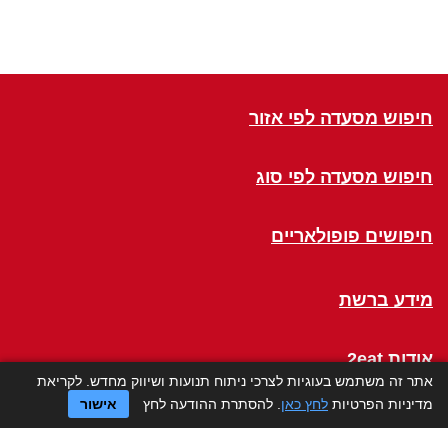
חיפוש מסעדה לפי אזור
חיפוש מסעדה לפי סוג
חיפושים פופולאריים
מידע ברשת
אודות 2eat
אתר זה משתמש בעוגיות לצרכי ניתוח תנועות ושיווק מחדש. לקריאת
מדיניות הפרטיות
לחץ כאן
. להסתרת ההודעה לחץ
אישור
Click a Table