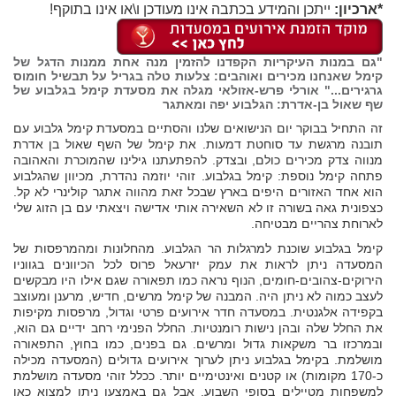
*ארכיון:
ייתכן והמידע בכתבה אינו מעודכן ו\או אינו בתוקף!
"גם במנות העיקריות הקפדנו להזמין מנה אחת ממנות הדגל של
קימל שאנחנו מכירים ואוהבים: צלעות טלה בגריל על תבשיל חומוס
גרגירים..." אורלי פרש-אזולאי מגלה את מסעדת קימל בגלבוע של
שף שאול בן-אדרת: הגלבוע יפה ומאתגר
זה התחיל בבוקר יום הנישואים שלנו והסתיים במסעדת קימל גלבוע עם
תובנה מרגשת עד סוחטת דמעות. את קימל של השף שאול בן אדרת
מנווה צדק מכירים כולם, ובצדק. להפתעתנו גילינו שהמוכרת והאהובה
פתחה קימל נוספת: קימל בגלבוע. זוהי יוזמה נהדרת, מכיוון שהגלבוע
הוא אחד האזורים היפים בארץ שבכל זאת מהווה אתגר קולינרי לא קל.
כצפונית גאה בשורה זו לא השאירה אותי אדישה ויצאתי עם בן הזוג שלי
לארוחת צהריים מבטיחה.
קימל בגלבוע שוכנת למרגלות הר הגלבוע. מהחלונות ומהמרפסות של
המסעדה ניתן לראות את עמק יזרעאל פרוס לכל הכיוונים בגווניו
הירוקים-צהובים-חומים, הנוף נראה כמו תפאורה שגם אילו היו מבקשים
לעצב כמוה לא ניתן היה. המבנה של קימל מרשים, חדיש, מרענן ומעוצב
בקפידה אלגנטית. במסעדה חדר אירועים פרטי וגדול, מרפסות מקיפות
את החלל שלה ובהן נישות רומנטיות. החלל הפנימי רחב ידיים גם הוא,
ובמרכזו בר משקאות גדול ומרשים. גם בפנים, כמו בחוץ, התפאורה
מושלמת. בקימל בגלבוע ניתן לערוך אירועים גדולים (המסעדה מכילה
כ-170 מקומות) או קטנים ואינטימיים יותר. ככלל זוהי מסעדה מושלמת
למשפחות מטיילים בסופי השבוע, אבל גם באמצעו ניתן למצוא כאן