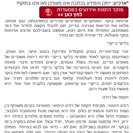
*ארכיון:
ייתכן והמידע בכתבה אינו מעודכן ו\או אינו בתוקף!
ארוחת בוקר. המחקרים המדעיים מכירים בחשיבותה. וגם אנחנו.
מלאו את הריאות אנרגיה טרייה, תנו להבלי הקפה לחדור אל נימי
נשמתכם, התחילו את היום רגוע. אספנו בשבילכם ארבע ארוחות
בוקר מעולות. כדי שיהיה לכם יום נהדר
בליקר בייקרי
זוהי קונדיטוריית בוטיק מוקפדת ומדויקת במגע אישי, חם ואוהב.
כשתיכנסו בבוקר לאחד מסניפי בליקר בייקרי תריחו ריחות משכרים של
מאפים טריים, עוגיות בשלל טעמים, קישים מפתים ודברי מאפה
פיקנטיים. אם תציצו בוויטרינה של בליקר בייקרי תראו את הקינוחים
המתוקים מעשה ידי השף-קונדיטור אורן בקר. ואם תישארו לארוחת בוקר
תוכלו ליהנות מכל העולמות: קלאסי עם ביצים וסלטים, תורכי עם
בורקסים חמים, בייקרי עם קרואסון, שקשוקה בלקנית ועוד ועוד. היא
מוגשת בכל שעות היום.
הקפה של רוז'ט
רוז'ט חינאווי, מקימת הקפה של רוז'ט היפואי, מאמינה בקיום משותף בין
נשות הדתות והמגזרים כולם. פה היא מגישה מנות מהמטבח הלבנוני,
כשמנת הדגל שלה היא המועג'נט – צלחת מאפים מלוחים במילוי זית
ירוק, זיתי קלמטה ושום, פרמזן וזעתר, תרד ובצל. אם אתם במקרה ביפו
בבוקר, זה המקום בשבילכם. ואם לא – כדאי גם לבוא במיוחד. מומלץ
על הבוקר: המאפים של רוז'ט עם הקפה הנהדר, ו\או סלט פאתוש עם