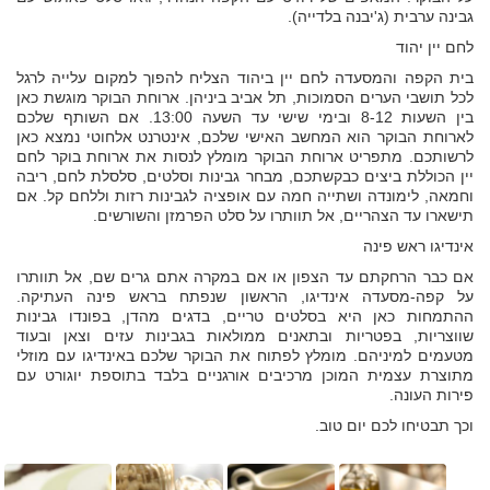
גבינה ערבית (ג'יבנה בלדייה).
לחם יין יהוד
בית הקפה והמסעדה לחם יין ביהוד הצליח להפוך למקום עלייה לרגל
לכל תושבי הערים הסמוכות, תל אביב ביניהן. ארוחת הבוקר מוגשת כאן
בין השעות 8-12 ובימי שישי עד השעה 13:00. אם השותף שלכם
לארוחת הבוקר הוא המחשב האישי שלכם, אינטרנט אלחוטי נמצא כאן
לרשותכם. מתפריט ארוחת הבוקר מומלץ לנסות את ארוחת בוקר לחם
יין הכוללת ביצים כבקשתכם, מבחר גבינות וסלטים, סלסלת לחם, ריבה
וחמאה, לימונדה ושתייה חמה עם אופציה לגבינות רזות וללחם קל. אם
תישארו עד הצהריים, אל תוותרו על סלט הפרמזן והשורשים.
אינדיגו ראש פינה
אם כבר הרחקתם עד הצפון או אם במקרה אתם גרים שם, אל תוותרו
על קפה-מסעדה אינדיגו, הראשון שנפתח בראש פינה העתיקה.
ההתמחות כאן היא בסלטים טריים, בדגים מהדן, בפונדו גבינות
שווצריות, בפטריות ובתאנים ממולאות בגבינות עזים וצאן ובעוד
מטעמים למיניהם. מומלץ לפתוח את הבוקר שלכם באינדיגו עם מוזלי
מתוצרת עצמית המוכן מרכיבים אורגניים בלבד בתוספת יוגורט עם
פירות העונה.
וכך תבטיחו לכם יום טוב.