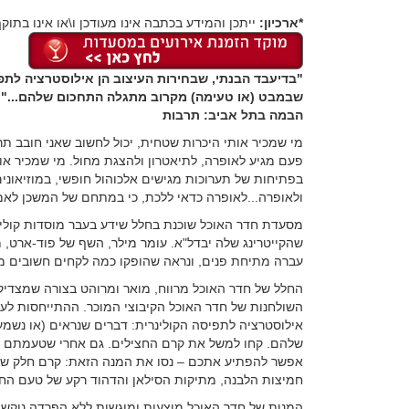
*ארכיון:
ייתכן והמידע בכתבה אינו מעודכן ו\או אינו בתוקף
"בדיעבד הבנתי, שבחירות העיצוב הן אילוסטרציה לתפי
שבמבט (או טעימה) מקרוב מתגלה התחכום שלהם..."
הבמה בתל אביב: תרבות
מי שמכיר אותי היכרות שטחית, יכול לחשוב שאני חובב תרב
פעם מגיע לאופרה, לתיאטרון ולהצגת מחול. מי שמכיר אות
בפתיחות של תערוכות מגישים אלכוהול חופשי, במוזיאוני
ולאופרה...לאופרה כדאי ללכת, כי במתחם של המשכן לאמ
מסעדת חדר האוכל שוכנת בחלל שידע בעבר מוסדות קולינ
שהקייטרינג שלה יבדל"א. עומר מילר, השף של פוד-ארט,
עברה מתיחת פנים, ונראה שהופקו כמה לקחים חשובים 
החלל של חדר האוכל מרווח, מואר ומרוהט בצורה שמצדיק
השולחנות של חדר האוכל הקיבוצי המוכר. ההתייחסות לעיצ
אילוסטרציה לתפיסה הקולינרית: דברים שנראים (או נשמ
שלהם. קחו למשל את קרם החצילים. גם אחרי שטעמתם מ
אפשר להפתיע אתכם – נסו את המנה הזאת: קרם חלק של חצ
חמיצות הלבנה, מתיקות הסילאן והדהוד רקע של טעם החצ
המנות של חדר האוכל מוצעות ומוגשות ללא הפרדה נוקשה ב