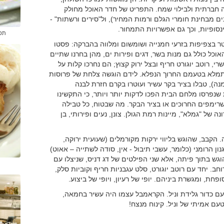
ה חברתית ולבילוי שמח. התפריט של חדר האוכל מחולק
דרגים, מגוונים מבחינת חומרי הגלם ורמות המחיר), ול"סירים ורשתות" -
סופיות, וכך גם אפשרויות התמחור.
תפר
ר בצפיפות בזרעי חמנייה ושומשום ומלווה בהברקה: פסטו
וכל כולל גם מנות בשר, דגים ופירות ים, מהן בחרנו שתיים
, רוטב יוגורט חריף ובצל ירוק קצוץ; הם נחרכו קלות על
התמלא בטעמם החרוך הנפלא. לידם הוגשה צלחת של פרוסות
ה), טבלו בציר בקר עשיר ועוטרו בקרם חזרת לבנה
 שנפרסו מלחם הבית הפכו לדקות יותר ויותר, כי התקשינו
רימפים החרוכים או בציר הבקר. מה שבטוח, כל טבילה
ה של "גמלא", מיינות רמת הגולן. צונן, נעים ופירותי, בן
 הקבב, שהוגש בליווי ירקות מקורמלים (שעועית ירוקה,
ון הרומני (כלומר, עשבי תיבול - אין, סודה לשתייה – אאוט)
גש בתוך פיתה, אלא שני הפילטים של דג דניס, שניצלו עם
חב. יחד עם רוטב יוגורט, סלט עגבניות חריף וקוביות סלק,
, ומגשרת ביניהם. יופי של רעיון, ויופי של ביצוע.
ם כדור גלידת וניל. הקראמבל עצמו היה עשיר בחמאה,
עם אמיתי של וניל. קינוח מנצח!