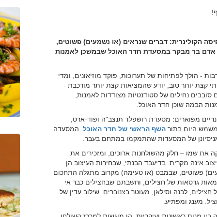
!
סה הקולינרית: דברים שנראים (או נשמעים) פשוטים,
 אדם בר מבקר במסעדת חדר האוכל שבמשכן לאמנות
ות - הולך לפתיחות של תערוכות, פוקד מוזיאונים, ומדי
י קצת יותר טוב, יודע שהמציאות קצת יותר מורכבת -
ם סובבים נחילים של סטודנטיות מצודדות לאמנות,
נות הבמה שוכן חדר האוכל.
ריים מפוארים: מסעדת רושפלד תנצב"ה ופוד-ארט,
 משמש היום בתור
השף הראשי של חדר האוכל
. המסעדה
מניסיונן של המסעדות שהתמקמו במתחם בעבר.
ה את שמו – חלק מהשולחנות ארוכים, ומזכירים את
וב אינה מקרית. בדיעבד הבנתי, שבחירות העיצוב הן
עים) פשוטים, שבמבט (או טעימה) מקרוב מתגלה התחכום
אות גרסאות של חצילים, וחשבתם שבחצילים כבר אי
ילים, לבנה וסילאן, מעוטר בצנוברים. שילוב עדין של
יל. מענג ומפתיע.
ין מנות ראשונות ועיקריות. הן מוגשות למרכז השולחן,