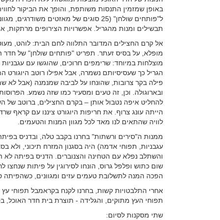
באופן שמזמין התנסות משותפת, והופך את הביקור לחווי
ל"פותחים שולחן" (25 סוגים של מאזטים משו
תבשילים ומנות מהגריל. אפשרויות הצירופים מרתקות, אינ
אל קרם החצילים המדובר התלווה לחם הבית: לוהט, מעוט
מופלא, על בסיס זעתר. תפריט "פותחים שולחן" של חדר הא
מוצלחות במיוחד: שרימפים חרוכים, שהוגשו עם עגבניות שרי
הגריל כך שעסיסיותם נשמרה, אבל אפילו רוטב היוגורט 
פילה בקר צרובות, שהונחו על לביבה שמנמנה (אבל לא שמנ
ובארוגולה. וכן, זה טעים ומסעיר כמו שזה נשמע. הפרוסות
להחליט איפה נטבול אותן – בקרם החצילים, ברוטב של הש
הייתה עונג צרוף. את חריפות היוגורט ציננו עם קראף שרדונ
לוויה שהתאים לנו מאד לכל מגוון המנות והטעמים.
ממנות ה"סירים ורשתות" בחרנו בקבב טלה, ובדניס בפיתה.
עגבניות, תפוחי אדמה) היה בסגנון המזרח תיכוני, ולא בסגנ
והשתלב נפלא עם הטחינה והצנוברים. הדניס בפיתה לא הו
שום כתוש ופלפל גרוס, הונחו לסירוגין על פיתות שנחצו לרו
הפכה המנה לתשלובת טעמים עזים ומגוונים, כשהפיתה סופחת
אחרי התלבטויות קשות, בחרנו לקנח בקראמבל תפוחי עץ ע
תפוחי העץ מתוקים, והגלידה - תוצרת בית חדר האוכל, בט
שתי מסקנות לסיום: