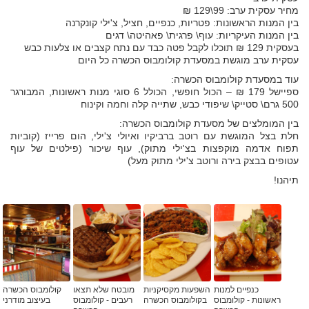
מחיר עסקית ערב: 99\129 ₪
בין המנות הראשונות: פטריות, כנפיים, חציל, צ'ילי קונקרנה
בין המנות העיקריות: עוף\ פרגית\ פאהיטה\ דגים
בעסקית 129 ₪ תוכלו לקבל פטה כבד עם נתח קצבים או צלעות כבש
עסקית ערב מוגשת במסעדת קולומבוס הכשרה כל היום
עוד במסעדת קולומבוס הכשרה:
ספיישל 179 ₪ – הכול חופשי, הכולל 6 סוגי מנות ראשונות, המבורגר
500 גרם\ סטייק\ שיפודי כבש, שתייה קלה וחמה וקינוח
בין המומלצים של מסעדת קולומבוס הכשרה:
חלת בצל המוגשת עם רוטב ברביקיו ואיולי צ'ילי, הום פרייז (קוביות
תפוח אדמה מוקפצות בצ'ילי מתוק), עוף שיכור (פילטים של עוף
עטופים בבצק בירה ורוטב צ'ילי מתוק מעל)
תיהנו!
כנפיים למנות
השפעות מקסיקניות
מובטח שלא תצאו
קולומבוס הכשרה
ראשונות - קולומבוס
בקולומבוס הכשרה
רעבים - קולומבוס
בעיצוב מודרני