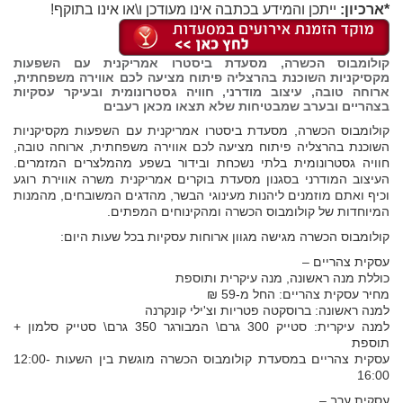
*ארכיון:
ייתכן והמידע בכתבה אינו מעודכן ו\או אינו בתוקף!
קולומבוס הכשרה, מסעדת ביסטרו אמריקנית עם השפעות
מקסיקניות השוכנת בהרצליה פיתוח מציעה לכם אווירה משפחתית,
ארוחה טובה, עיצוב מודרני, חוויה גסטרונומית ובעיקר עסקיות
בצהריים ובערב שמבטיחות שלא תצאו מכאן רעבים
קולומבוס הכשרה, מסעדת ביסטרו אמריקנית עם השפעות מקסיקניות
השוכנת בהרצליה פיתוח מציעה לכם אווירה משפחתית, ארוחה טובה,
חוויה גסטרונומית בלתי נשכחת ובידור בשפע מהמלצרים המזמרים.
העיצוב המודרני בסגנון מסעדת בוקרים אמריקנית משרה אווירת רוגע
וכיף ואתם מוזמנים ליהנות מעינוגי הבשר, מהדגים המשובחים, מהמנות
המיוחדות של קולומבוס הכשרה ומהקינוחים המפתים.
קולומבוס הכשרה מגישה מגוון ארוחות עסקיות בכל שעות היום:
עסקית צהריים –
כוללת מנה ראשונה, מנה עיקרית ותוספת
מחיר עסקית צהריים: החל מ-59 ₪
למנה ראשונה: ברוסקטה פטריות וצ'ילי קונקרנה
למנה עיקרית: סטייק 300 גרם\ המבורגר 350 גרם\ סטייק סלמון +
תוספת
עסקית צהריים במסעדת קולומבוס הכשרה מוגשת בין השעות 12:00-
16:00
עסקית ערב –